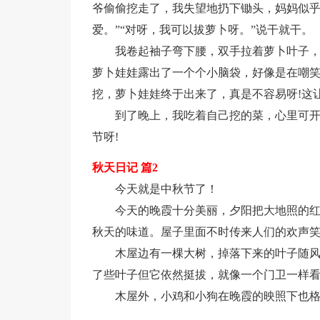
爷偷偷挖走了，我失望地扔下锄头，妈妈似乎
爱。”“对呀，我可以拔萝卜呀。”说干就干。
我卷起袖子弯下腰，双手拉着萝卜叶子
萝卜娃娃露出了一个个小脑袋，好像是在嘲笑
挖，萝卜娃娃终于出来了，真是不容易呀!这
到了晚上，我吃着自己挖的菜，心里可
节呀!
秋天日记 篇2
今天就是中秋节了！
今天的晚霞十分美丽，夕阳把大地照的
秋天的味道。屋子里面不时传来人们的欢声
木屋边有一棵大树，掉落下来的叶子随
了些叶子但它依然挺拔，就像一个门卫一样
木屋外，小鸡和小狗在晚霞的映照下也