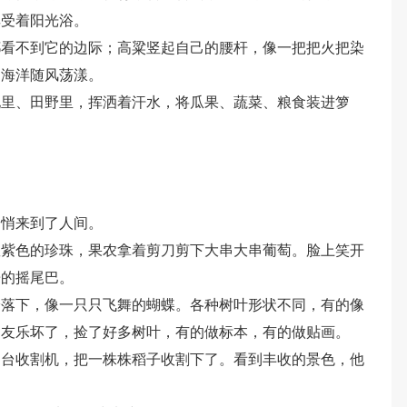
享受着阳光浴。
都看不到它的边际；高粱竖起自己的腰杆，像一把把火把染
的海洋随风荡漾。
地里、田野里，挥洒着汗水，将瓜果、蔬菜、粮食装进箩
悄悄来到了人间。
数紫色的珍珠，果农拿着剪刀剪下大串大串葡萄。脸上笑开
乐的摇尾巴。
纷落下，像一只只飞舞的蝴蝶。各种树叶形状不同，有的像
朋友乐坏了，捡了好多树叶，有的做标本，有的做贴画。
台台收割机，把一株株稻子收割下了。看到丰收的景色，他