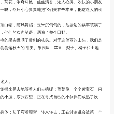
红、菊花，争奇斗艳，丝丝清香，沁人心脾。欢快的小朋友
嗅一嗅，然后小心翼翼地把它们夹在书本里，把这迷人的秋
头顶白帽，随风舞蹈；玉米沉甸甸的，池塘边的藕车装满了
水，他们的欢声笑语，洒遍了整个田野。
艳艳的果实缀满了带刺的枝头。对于这俏丽的山头，我们是
尝尝这秋天的'甜美。果园里，苹果、梨子、橘子和土地
芳迷人。
灯笼摇来晃去地等着人们去摘呢；葡萄像一个个紫宝石，闪
己的小脸，东张西望，正在寻找自己的小伙伴们成熟了没
了身体；茄子弯着腰背，转来转去，正在讨论谁会被第一个