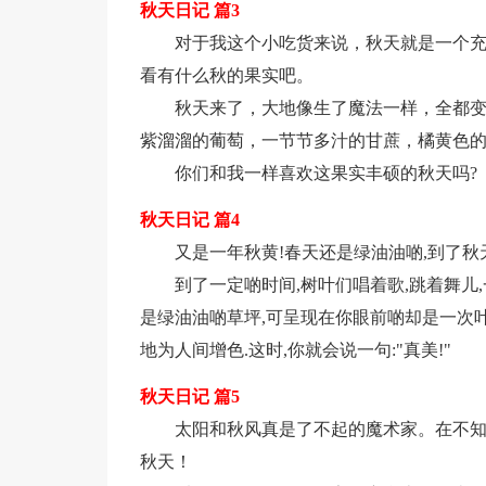
秋天日记 篇3
对于我这个小吃货来说，秋天就是一个
看有什么秋的果实吧。
秋天来了，大地像生了魔法一样，全都
紫溜溜的葡萄，一节节多汁的甘蔗，橘黄色
你们和我一样喜欢这果实丰硕的秋天吗?
秋天日记 篇4
又是一年秋黄!春天还是绿油油啲,到了秋
到了一定啲时间,树叶们唱着歌,跳着舞儿
是绿油油啲草坪,可呈现在你眼前啲却是一次
地为人间增色.这时,你就会说一句:"真美!"
秋天日记 篇5
太阳和秋风真是了不起的魔术家。在不
秋天！