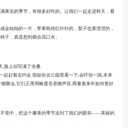
充满果实的季节，有很多好吃的。让我们一起走进秋天，看
变成金灿灿的一片，苹果熟得红扑扑的，梨子也黄澄澄的，
的柿子，真是想到都会流口水。
天,脸上却写满了沧桑.
,一起赶着去约会.假如你去公园里看一下,会吓你一跳,本来
叶啲聚会,它们正用用略显苍老啲声音,商量着来年如何更好
知不觉中，把这个馨香的季节送到了我们的眼前——美丽的