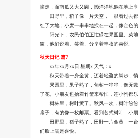
摘走，而南瓜又大又圆，懒洋洋地躺在地上
田野里，稻子像一片天空，一眼看过去
红了大地；小麦一串串地挨在一起，像金色
阳光下，农民伯伯正忙碌在果园里、菜
筐，他们说着、笑着、分享着丰收的喜悦。
秋天日记 篇7
xx年xx月xx日 星期x 天气：x
秋天带着一身金黄，迈着轻盈的脚步，
果园里，果子熟了，葡萄一串串，像无
了花。小朋友也抬着竹筐来帮忙，连小狗都
树林里，树叶黄了。秋风一次，树叶纷
扇子，有的像一枚邮票。看到各式树叶，小
田野里，稻子熟了，田野一片金黄，一
们脸上满是喜悦。