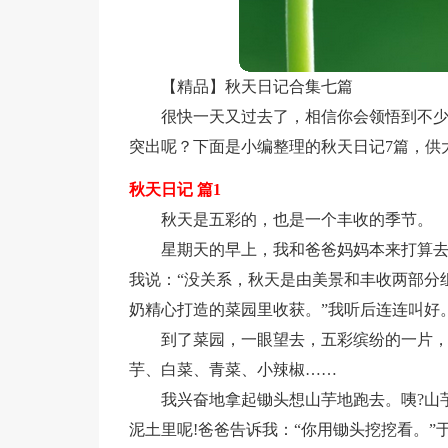
【精品】秋天日记合集七篇
很快一天又过去了，相信你会领悟到不
突出呢？下面是小编整理的秋天日记7篇，供
秋天日记 篇1
秋天是五彩的，也是一个丰收的季节。
星期天的早上，我和爸爸妈妈本来打算
我说：“没关系，秋天是由美景和丰收两部分
奶精心打造的菜园里收获。”我听后连连叫好
到了菜园，一眼望去，五彩缤纷的一片
芋、白菜、青菜、小辣椒……
我兴奋地拿起锄头想山芋地跑去。咦?山
泥土里呢!爸爸告诉我：“你用锄头挖挖看。