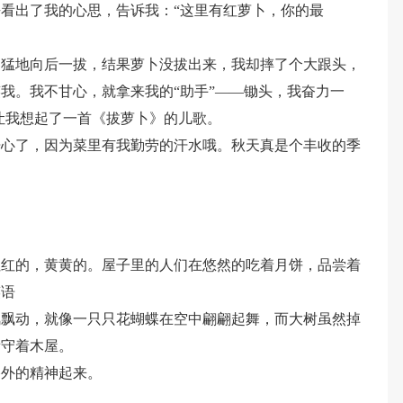
看出了我的心思，告诉我：“这里有红萝卜，你的最
，猛地向后一拔，结果萝卜没拔出来，我却摔了个大跟头，
我。我不甘心，就拿来我的“助手”——锄头，我奋力一
让我想起了一首《拔萝卜》的儿歌。
开心了，因为菜里有我勤劳的汗水哦。秋天真是个丰收的季
红红的，黄黄的。屋子里的人们在悠然的吃着月饼，品尝着
笑语
风飘动，就像一只只花蝴蝶在空中翩翩起舞，而大树虽然掉
看守着木屋。
格外的精神起来。