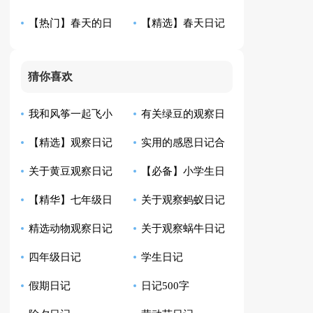
【热门】春天的日
【精选】春天日记
范文8篇
的日记3篇
记模板合集9篇
四篇
猜你喜欢
我和风筝一起飞小
有关绿豆的观察日
【精选】观察日记
实用的感恩日记合
学生日记
记模板汇总10篇
关于黄豆观察日记
【必备】小学生日
汇总9篇
集8篇
【精华】七年级日
关于观察蚂蚁日记
合集八篇
记范文汇总四篇
精选动物观察日记
关于观察蜗牛日记
记集锦10篇
范文6篇
四年级日记
学生日记
四篇
范文七篇
假期日记
日记500字