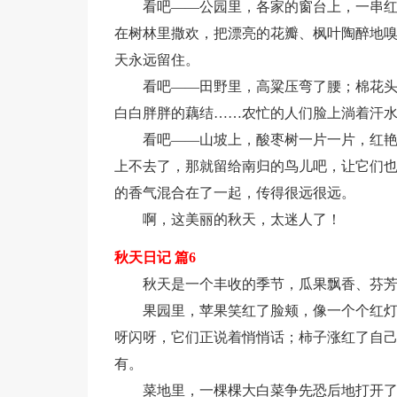
看吧——公园里，各家的窗台上，一串
在树林里撒欢，把漂亮的花瓣、枫叶陶醉地
天永远留住。
看吧——田野里，高粱压弯了腰；棉花
白白胖胖的藕结……农忙的人们脸上淌着汗
看吧——山坡上，酸枣树一片一片，红
上不去了，那就留给南归的鸟儿吧，让它们也
的香气混合在了一起，传得很远很远。
啊，这美丽的秋天，太迷人了！
秋天日记 篇6
秋天是一个丰收的季节，瓜果飘香、芬
果园里，苹果笑红了脸颊，像一个个红
呀闪呀，它们正说着悄悄话；柿子涨红了自
有。
菜地里，一棵棵大白菜争先恐后地打开