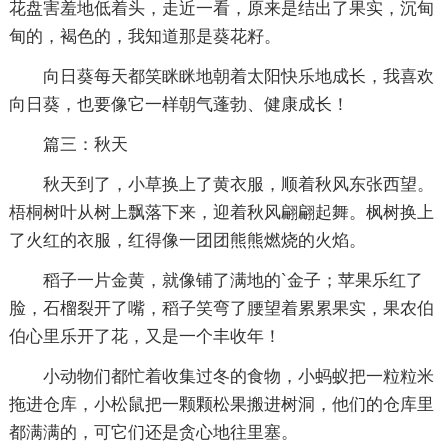
花盘害羞地低着头，走近一看，原来是结出了果实，沉甸
甸的，褐色的，我知道那是葵花籽。
向日葵每天都笑眯眯地朝着太阳快乐地成长，我喜欢
向日葵，也要像它一样朝气蓬勃、健康成长！
篇三：秋天
秋天到了，小草换上了黄衣服，顺着秋风东张西望。
梧桐树叶从树上飘落下来，迎着秋风翩翩起舞。枫树换上
了火红的衣服，红得像一团团熊熊燃烧的火焰。
稻子一片金黄，就像铺了满地的`金子；苹果乐红了
脸，石榴裂开了嘴，稻子笑弯了腰望着累累果实，果农伯
伯心里乐开了花，又是一个丰收年！
小动物们都忙着收集过冬的食物，小蚂蚁把一粒粒米
拖进仓库，小松鼠把一颗颗松果搬进树洞，他们的仓库里
都满满的，可它们还是贪心地往里塞。