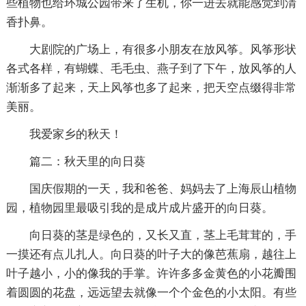
些植物也给环城公园带来了生机，你一进去就能感觉到清
香扑鼻。
大剧院的广场上，有很多小朋友在放风筝。风筝形状
各式各样，有蝴蝶、毛毛虫、燕子到了下午，放风筝的人
渐渐多了起来，天上风筝也多了起来，把天空点缀得非常
美丽。
我爱家乡的秋天！
篇二：秋天里的向日葵
国庆假期的一天，我和爸爸、妈妈去了上海辰山植物
园，植物园里最吸引我的是成片成片盛开的向日葵。
向日葵的茎是绿色的，又长又直，茎上毛茸茸的，手
一摸还有点儿扎人。向日葵的叶子大的像芭蕉扇，越往上
叶子越小，小的像我的手掌。许许多多金黄色的小花瓣围
着圆圆的花盘，远远望去就像一个个金色的小太阳。有些