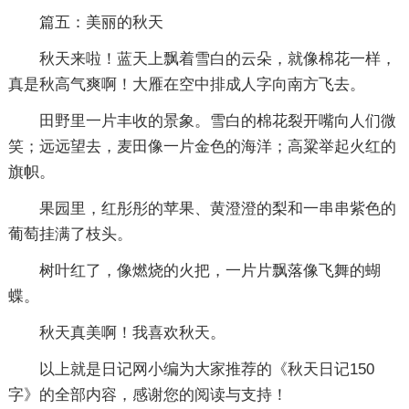
篇五：美丽的秋天
秋天来啦！蓝天上飘着雪白的云朵，就像棉花一样，
真是秋高气爽啊！大雁在空中排成人字向南方飞去。
田野里一片丰收的景象。雪白的棉花裂开嘴向人们微
笑；远远望去，麦田像一片金色的海洋；高粱举起火红的
旗帜。
果园里，红彤彤的苹果、黄澄澄的梨和一串串紫色的
葡萄挂满了枝头。
树叶红了，像燃烧的火把，一片片飘落像飞舞的蝴
蝶。
秋天真美啊！我喜欢秋天。
以上就是日记网小编为大家推荐的《
秋天日记150
字
》的全部内容，感谢您的阅读与支持！