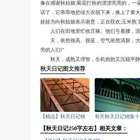
像在感谢秋姑娘;菊花打扮的漂漂亮亮的，一
话了，它乖乖地把绿大衣脱下来，换上了黄
娃娃为向秋姑娘表示谢意，正在联欢;玉米熟
人们在田地里忙收庄稼。他们弓着腰，
天，依然很高、很蓝，空气依然清新，大
劳的人们!”
秋天，成熟又理智，生机勃勃又沉稳平静
秋天日记图文推荐
【精品】秋天日记锦
有关秋天日记锦集十
集五篇
篇
【秋天日记250字左右】相关文章：