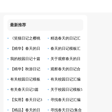
最新推荐
《笑猫日记之樱桃
精选春天的日记汇
【精华】春天的日
春天的日记模板汇
沟的春天》读后感
编8篇
我的校园日记十篇
关于观察春天的日
记7篇
编5篇
【精华】秋游日记
观察春天的日记合
记10篇
有关校园日记模板
有关校园日记汇编
范文集合10篇
集八篇
有关春天日记3篇
关于校园日记模板5
汇编四篇
10篇
【实用】春天日记3
寻找春天日记汇编
篇
【精品】春天的日
寻找春天日记(集合
篇
15篇