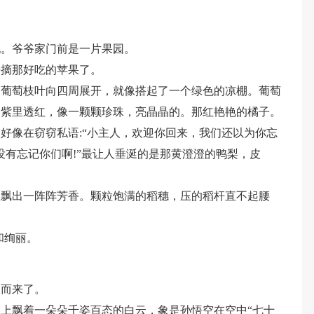
玩。爷爷家门前是一片果园。
去摘那好吃的苹果了。
的葡萄枝叶向四周展开，就像搭起了一个绿色的凉棚。葡萄
，紫里透红，像一颗颗珍珠，亮晶晶的。那红艳艳的橘子。
好像在窃窃私语:“小主人，欢迎你回来，我们还以为你忘
我没有忘记你们啊!”最让人垂涎的是那黄澄澄的鸭梨，皮
里飘出一阵阵芳香。颗粒饱满的稻穗，压的稻杆直不起腰
和绚丽。
姗而来了。
上飘着一朵朵千姿百态的白云，象是孙悟空在空中“七十