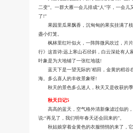
二变”。一群大雁一会儿排成“人”字，一会儿
了!”
果园里瓜果飘香，沉甸甸的果实挂满了
盏小灯笼。
枫林里红叶似火，一阵阵微风吹过，片
行》这首诗:远上寒山石径斜，白云深处有人
叶象是为大地铺了一张红地毯!
蓝天下是一望无际的`稻田，金黄的稻谷
海。多么喜人的丰收景象呀!
秋天的景色多么迷人，秋天又是收获的
秋天日记5
高高的蓝天，空气格外清新像滤过似的
说:“再见了，我们明年春天还会回来的”。
秋姑娘穿着金黄色的衣服悄悄的来了，它