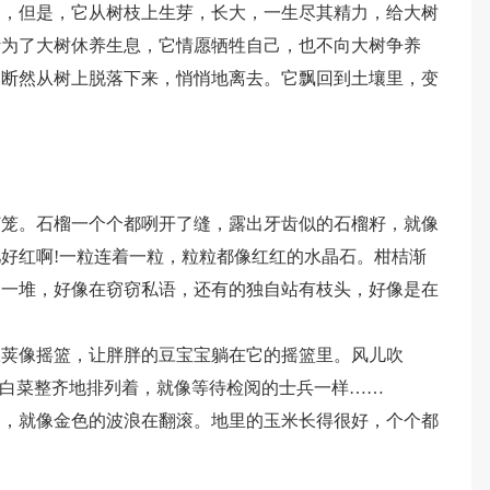
寒，但是，它从树枝上生芽，长大，一生尽其精力，给大树
叶为了大树休养生息，它情愿牺牲自己，也不向大树争养
，断然从树上脱落下来，悄悄地离去。它飘回到土壤里，变
灯笼。石榴一个个都咧开了缝，露出牙齿似的石榴籽，就像
好红啊!一粒连着一粒，粒粒都像红红的水晶石。柑桔渐
个一堆，好像在窃窃私语，还有的独自站有枝头，好像是在
豆荚像摇篮，让胖胖的豆宝宝躺在它的摇篮里。风儿吹
棵白菜整齐地排列着，就像等待检阅的士兵一样……
过，就像金色的波浪在翻滚。地里的玉米长得很好，个个都