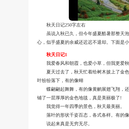
秋天日记250字左右
虽说入秋已久，但今年盛夏酷暑那整天
心，似乎盛夏的余威还迟迟不退却。下面是小
秋天日记1
我爱春风和朝霞，也爱小草，但我更爱
夏天过去了，秋天忙着给树木披上了金
叶纷纷落下，有的像蝴
蝶翩翩起舞舞，有的像黄鹂展翅飞翔，
铺了一层厚厚的金色地毯，真是美丽极了!
我觉得一年四季的景色，秋天最美丽。
落叶的形状千姿百态，各式各样。有的
说起来真是无穷无尽。