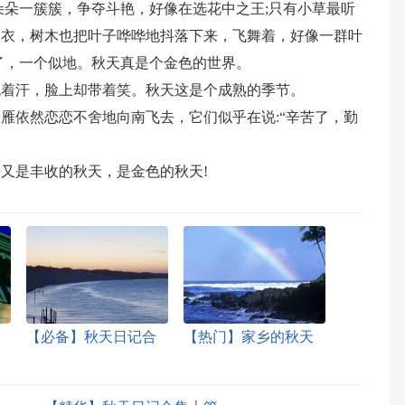
朵朵一簇簇，争夺斗艳，好像在选花中之王;只有小草最听
大衣，树木也把叶子哗哗地抖落下来，飞舞着，好像一群叶
了，一个似地。秋天真是个金色的世界。
流着汗，脸上却带着笑。秋天这是个成熟的季节。
雁依然恋恋不舍地向南飞去，它们似乎在说:“辛苦了，勤
又是丰收的秋天，是金色的秋天!
【必备】秋天日记合
【热门】家乡的秋天
集六篇
日记3篇