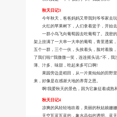
秋天日记3
今年秋天，爸爸妈妈又带我到爷爷家去
火红的苹果树下，人们拿着篮子，开始
一群小鸟飞向葡萄园去吃葡萄了。茂密
架上挂满了一大串一大串的葡萄，青里透紫
五个一群，三个一伙，头挨着头，脸对着脸，
了我们啦!”我微微一笑，连连摇头说:“不，
薄、汁多、味甜，吃起来多可口啊!
果园旁边是稻田，从一片黄灿灿的田野
来，好像是在感谢大地的养育之恩。
啊!我爱秋天的景色，因为它象征着成熟
秋天日记4
凉爽的风轻轻地吹着，美丽的秋姑娘姗
天空瓦蓝瓦蓝的，象水晶似的透明。蓝天