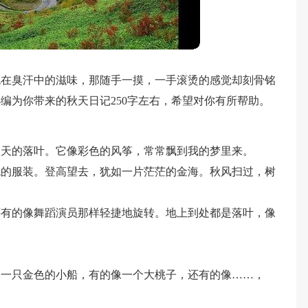
泡在臭汗中的滋味，那随手一摸，一手滚烫的感觉却刻骨铭
编为你带来的秋天日记250字左右，希望对你有所帮助。
秋天的落叶。它像彩色的风筝，常常飘到我的梦里来。
色的服装。登高望去，犹如一片茫茫的金海。秋风扫过，树
还有的像舞蹈演员那样轻捷地旋转。地上到处都是落叶，像
像一只金色的小船，有的像一个大桃子，还有的像……，