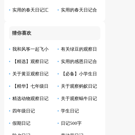
实用的春天日记汇
实用的春天日记合
记汇编5篇
15篇)
编九篇
集九篇
猜你喜欢
我和风筝一起飞小
有关绿豆的观察日
【精选】观察日记
实用的感恩日记合
学生日记
记模板汇总10篇
关于黄豆观察日记
【必备】小学生日
汇总9篇
集8篇
【精华】七年级日
关于观察蚂蚁日记
合集八篇
记范文汇总四篇
精选动物观察日记
关于观察蜗牛日记
记集锦10篇
范文6篇
四年级日记
学生日记
四篇
范文七篇
假期日记
日记500字