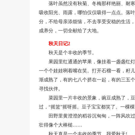
落叶虽然没有秋菊、冬梅那样艳丽、耐
吸收阳光、雨露，哪怕仅仅吸得一点点。落
分，不给母亲添烦恼，不去享受安稳的生活
成养分，一切全献给了大地。
秋天日记2
秋天是个丰收的季节。
果园里红通通的苹果，像挂着一盏盏红
一个个娃娃咧着嘴在笑。打开石榴一看，籽儿
渐成熟了，有的七八个挤在一起，有的三五
寻找伙伴。
菜园里一片丰收的景象，豌豆成熟了，
过，“摇篮”摇呀摇。豆子宝宝都笑了。一棵
田野里黄澄澄的稻谷沉甸甸，一阵风吹
壮得像个大棒槌……
秋天真是一个丰收的季节。我爱秋天!