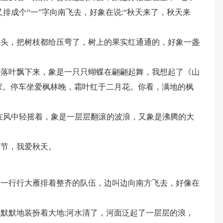
又排成个“一”字向南飞去，好象在说:“秋天来了，秋天来
枝头，把树枝都给压弯了，树上的果实红通通的，好象一盏
片落叶飘下来，象是一只只蝴蝶在翩翩起舞，我想起了《山
家。停车坐爱枫林晚，霜叶红于二月花。你看，满地的枫
在风中轻摇着，象是一层层翻滚的波浪，又象是沸腾的大
季节，我爱秋天。
，一行行大雁排着整齐的队伍，边叫边向南方飞去，好像在
默默地装扮着大地:河水清了，河面泛起了一层层的浪，