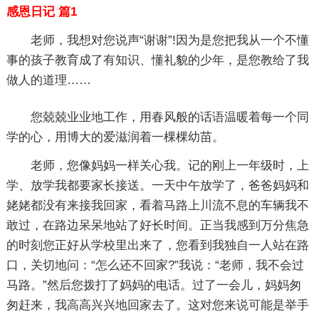
感恩日记 篇1
老师，我想对您说声“谢谢”!因为是您把我从一个不懂
事的孩子教育成了有知识、懂礼貌的少年，是您教给了我
做人的道理……
您兢兢业业地工作，用春风般的话语温暖着每一个同
学的心，用博大的爱滋润着一棵棵幼苗。
老师，您像妈妈一样关心我。记的刚上一年级时，上
学、放学我都要家长接送。一天中午放学了，爸爸妈妈和
姥姥都没有来接我回家，看着马路上川流不息的车辆我不
敢过，在路边呆呆地站了好长时间。正当我感到万分焦急
的时刻您正好从学校里出来了，您看到我独自一人站在路
口，关切地问：“怎么还不回家?”我说：“老师，我不会过
马路。”然后您拨打了妈妈的电话。过了一会儿，妈妈匆
匆赶来，我高高兴兴地回家去了。这对您来说可能是举手