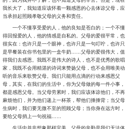
的，因为我并不了解，也不知道父母的辛苦。但是，现在
我长大了，我知道应该怀着一颗感恩的心去体谅父母，应
当承担起照顾孝敬父母的义务和责任。
一个不懂享受爱的人，他的良知是苍白的；一个不懂
得回报爱的人，他的情感是自私的。父母的爱很平常，也
很实在：也许只是一个眼神，也许只是一句叮咛，也许只
是早餐装在你书包里的一盒牛奶……父母的爱很伟大，值
得我们去感恩。我既不是伟大的诗人，也不是优秀的歌唱
家，我既不会用精湛的诗词来赞扬父母，也不会用唯美动
听的音乐来歌赞父母。我们只能用点滴的行动来感恩父
母，其实，在我们的生活中，你为父母做的每一件小事，
都是感恩父母。当父母劳累时，我们应该体谅他们，不再
麻烦他们，并为他们递上一杯茶，帮他们捶捶背；当父母
生病时，我们要无微不至的照顾父母；当你身在远方时，
要给父母捎上一句祝福……
生活中并非想象那样完美，父母的辛勤是我们无法体