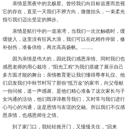
亲情是黑夜中的北极星。曾经我们向目标追逐而忽视
它的存在，直至一天我们不辨方向，微微抬头，一束柔光
指引我们迈出坚定的脚步。
亲情是航行中的一道港湾，当我们一次次触礁时，缓
缓驶入，这里没有狂风大浪，我们可以在此稍作停留，修
补创伤，准备供给，再次高高扬帆。……。
因为亲情是伟大的，因此我们感恩亲情。同时我们也
感恩老师的用心栽培，“阳光工程”为我们搭建了展示自己
多方面才能的舞台；亲情教育更让我们懂得尊孝礼仪。他
们启发我们中秋节时写了那份“抵万金”的家书，向父母献
一份问候，道一声感谢。是他们精心准备了这次家长与子
女沟通的活动，他们既谆谆教导我们，又时常与我们进行
心与心的沟通，这是恩情与友谊的交融。所以我们不仅感
恩亲情，也感恩师生之情。
到了家门口，我轻轻推开门，又慢慢关住，“回来