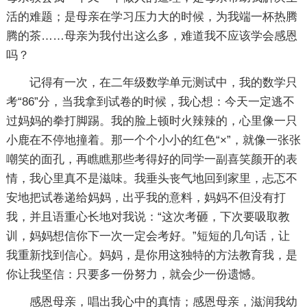
活的难题；是母亲在学习压力大的时候，为我端一杯热腾
腾的茶……母亲为我付出这么多，难道我不应该学会感恩
吗？
记得有一次，在二年级数学单元测试中，我的数学只
考“86”分，当我拿到试卷的时候，我心想：今天一定逃不
过妈妈的拳打脚踢。我的脸上顿时火辣辣的，心里像一只
小鹿在不停地撞着。那一个个小小的红色“×”，就像一张张
嘲笑的面孔，再瞧瞧那些考得好的同学一副喜笑颜开的表
情，我心里真不是滋味。我垂头丧气地回到家里，忐忑不
安地把试卷递给妈妈，出乎我的意料，妈妈不但没有打
我，并且语重心长地对我说：“这次考砸，下次要吸取教
训，妈妈想信你下一次一定会考好。”短短的几句话，让
我重新找到信心。妈妈，是你用这独特的方法教育我，是
你让我坚信：只要多一份努力，就会少一份遗憾。
感恩母亲，唱出我心中的真情；感恩母亲，滋润我幼