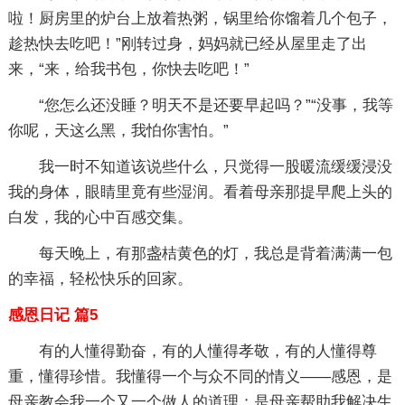
啦！厨房里的炉台上放着热粥，锅里给你馏着几个包子，
趁热快去吃吧！”刚转过身，妈妈就已经从屋里走了出
来，“来，给我书包，你快去吃吧！”
“您怎么还没睡？明天不是还要早起吗？”“没事，我等
你呢，天这么黑，我怕你害怕。”
我一时不知道该说些什么，只觉得一股暖流缓缓浸没
我的身体，眼睛里竟有些湿润。看着母亲那提早爬上头的
白发，我的心中百感交集。
每天晚上，有那盏桔黄色的灯，我总是背着满满一包
的幸福，轻松快乐的回家。
感恩日记 篇5
有的人懂得勤奋，有的人懂得孝敬，有的人懂得尊
重，懂得珍惜。我懂得一个与众不同的情义——感恩，是
母亲教会我一个又一个做人的道理；是母亲帮助我解决生