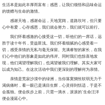
生活本是如此丰厚而富有；感恩，让我们领悟和品味命运
的馈赠与生命的激情。
感谢天地，感谢命运，天地宽阔，道路坎坷，但只要
心中有爱，心存感恩，我们就会努力，我们就可以前行。
我们怀着感激的心接受这一切，听他们的一席话，远
胜于读十年书，受益匪浅。我们怀着细腻的心感受着一
切，感受亲情的无私与毫无保留。充满睿智的家长，在我
们心中他们的形象是如此的伟岸。同时我们也惊喜地发
现，他们渴望理解我们，也渴望被我们理解。其实大家可
以成为知己。在这次活动中我们更深刻的理解何为亲情。
亲情是荒寂沙漠中的绿洲，当你落寞惆怅软弱无力干
渴病痛时，看一眼已是满目生辉，心灵得到恬适，于是不
会孤独。便会疾步上前，只需一滴水，滚滚的`生命汪洋
便会漫延心中。