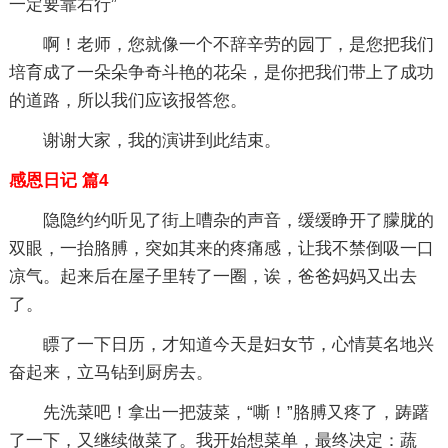
一定要靠右行”
啊！老师，您就像一个不辞辛劳的园丁，是您把我们
培育成了一朵朵争奇斗艳的花朵，是你把我们带上了成功
的道路，所以我们应该报答您。
谢谢大家，我的演讲到此结束。
感恩日记 篇4
隐隐约约听见了街上嘈杂的声音，缓缓睁开了朦胧的
双眼，一抬胳膊，突如其来的疼痛感，让我不禁倒吸一口
凉气。起来后在屋子里转了一圈，诶，爸爸妈妈又出去
了。
瞟了一下日历，才知道今天是妇女节，心情莫名地兴
奋起来，立马钻到厨房去。
先洗菜吧！拿出一把菠菜，“嘶！”胳膊又疼了，踌躇
了一下，又继续做菜了。我开始想菜单，最终决定：蔬