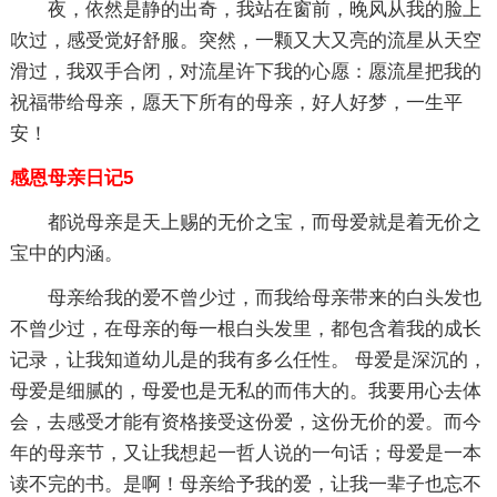
夜，依然是静的出奇，我站在窗前，晚风从我的脸上
吹过，感受觉好舒服。突然，一颗又大又亮的流星从天空
滑过，我双手合闭，对流星许下我的心愿：愿流星把我的
祝福带给母亲，愿天下所有的母亲，好人好梦，一生平
安！
感恩母亲日记5
都说母亲是天上赐的无价之宝，而母爱就是着无价之
宝中的内涵。
母亲给我的爱不曾少过，而我给母亲带来的白头发也
不曾少过，在母亲的每一根白头发里，都包含着我的成长
记录，让我知道幼儿是的我有多么任性。 母爱是深沉的，
母爱是细腻的，母爱也是无私的而伟大的。我要用心去体
会，去感受才能有资格接受这份爱，这份无价的爱。而今
年的母亲节，又让我想起一哲人说的一句话；母爱是一本
读不完的书。是啊！母亲给予我的爱，让我一辈子也忘不