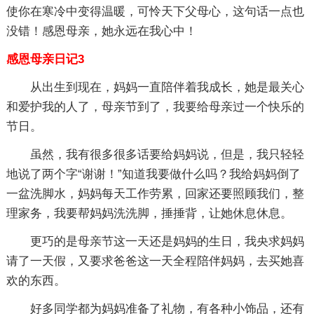
使你在寒冷中变得温暖，可怜天下父母心，这句话一点也
没错！感恩母亲，她永远在我心中！
感恩母亲日记3
从出生到现在，妈妈一直陪伴着我成长，她是最关心
和爱护我的人了，母亲节到了，我要给母亲过一个快乐的
节日。
虽然，我有很多很多话要给妈妈说，但是，我只轻轻
地说了两个字“谢谢！”知道我要做什么吗？我给妈妈倒了
一盆洗脚水，妈妈每天工作劳累，回家还要照顾我们，整
理家务，我要帮妈妈洗洗脚，捶捶背，让她休息休息。
更巧的是母亲节这一天还是妈妈的生日，我央求妈妈
请了一天假，又要求爸爸这一天全程陪伴妈妈，去买她喜
欢的东西。
好多同学都为妈妈准备了礼物，有各种小饰品，还有