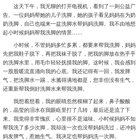
这天下午，我无聊的打开电视机，看到了一则公益广
告。一位妈妈帮她的儿子洗脚，她的孩子看见妈妈在为奶
奶洗脚，自己也端来一盆洗脚水帮妈妈洗脚。我不由地想
起小时候妈妈帮我洗脚的情景……
小时候，不管妈妈多忙多累，都要来帮我洗脚，妈妈
先把我鞋子脱下，再把我袜子脱了，把我的脚放在热乎乎
的洗脚水里，用毛巾轻轻抚摸我的脚。这时候，我会感到
一股股暖流直涌向我的心底。我还记得有一回，我发脾
气，把洗脚水一踢，水溅得满地都是，您非但没有生气，
还重新帮我倒好洗脚水来帮我洗脚。
我想着想着，我的眼睛忽然模糊了起来，鼻子酸酸
的，晶莹的泪水在我眼眶里打了几转，最后还是流了下
来。我觉得非常愧疚，心里很不是滋味。小时候妈妈不知
帮我洗了多少次脚，我却连一次也没帮妈妈洗过，还冲妈
妈发脾气，惹她生气。我决定也帮妈妈洗一次脚。