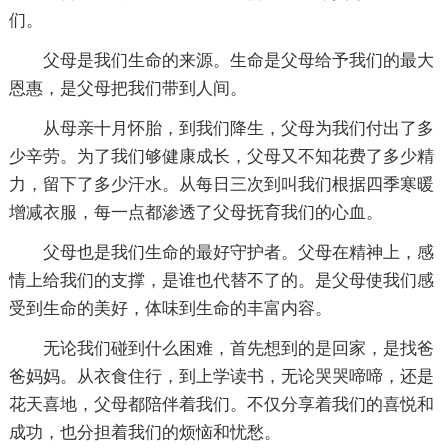
们。
父母是我们生命的来源。生命是父母给予我们的最大
恩惠，是父母把我们带到人间。
从母亲十月怀胎，到我们降生，父母为我们付出了多
少辛劳。为了我们够健康成长，父母又不知花费了多少精
力，留下了多少汗水。从每日三次到叫我们根据四季寒暖
增减衣服，每一点都渗透了父母抚育我们的心血。
父母也是我们生命的最好守护者。父母在精神上，感
情上给我们的支撑，是谁也代替不了的。是父母使我们感
受到生命的美好，体味到生命的丰富内容。
无论我们碰到什么困难，首先想到的是回家，是找爸
爸妈妈。从衣食住行，到上学读书，无论哭哭啼啼，还是
花天喜地，父母都陪伴着我们。不仅分享着我们的喜悦和
成功，也分担着我们的烦恼和忧愁。