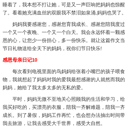
睡着了，我本想不打让她，可是又一声巨响把妈妈也惊醒
了。看着她充满血丝的双眼我不禁泪如泉涌,妈妈也哭了。
妈妈我要感谢您，感谢您育我成长、感谢您陪我度过
一个又一个夜晚、一个又一个白天。我会永远怀着一颗感
恩的心，让您少一份担心，多一份快乐。就让这篇作文当
节日礼物送给全天下的妈妈，祝你们节日快乐!
感恩母亲日记10
每次看到电视里面的鸟妈妈给张着小嘴巴的孩子喂食
物，我就想起了妈妈对我的爱我最想感谢的人就然而我的
妈妈，她给了我太多太多的无私的爱。
平时，妈妈无微不至地关心照顾我的生活和学习，给
我买好吃的，买漂亮的衣服，陪我一齐解难题，陪我一齐
成长。到了暑假，妈妈工作再忙，也会想办法抽出时间带
我去旅游，让我去感受大千世界，感受大自然。