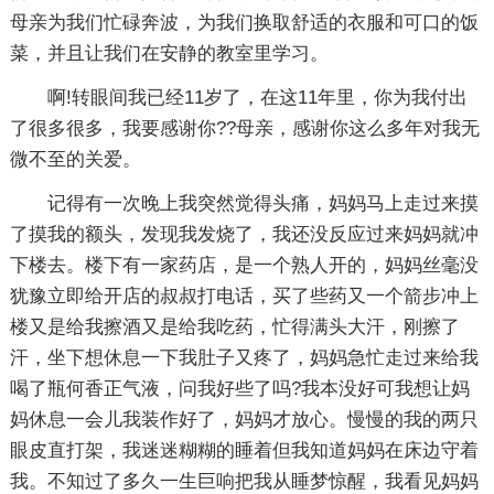
母亲为我们忙碌奔波，为我们换取舒适的衣服和可口的饭
菜，并且让我们在安静的教室里学习。
啊!转眼间我已经11岁了，在这11年里，你为我付出
了很多很多，我要感谢你??母亲，感谢你这么多年对我无
微不至的关爱。
记得有一次晚上我突然觉得头痛，妈妈马上走过来摸
了摸我的额头，发现我发烧了，我还没反应过来妈妈就冲
下楼去。楼下有一家药店，是一个熟人开的，妈妈丝毫没
犹豫立即给开店的叔叔打电话，买了些药又一个箭步冲上
楼又是给我擦酒又是给我吃药，忙得满头大汗，刚擦了
汗，坐下想休息一下我肚子又疼了，妈妈急忙走过来给我
喝了瓶何香正气液，问我好些了吗?我本没好可我想让妈
妈休息一会儿我装作好了，妈妈才放心。慢慢的我的两只
眼皮直打架，我迷迷糊糊的睡着但我知道妈妈在床边守着
我。不知过了多久一生巨响把我从睡梦惊醒，我看见妈妈