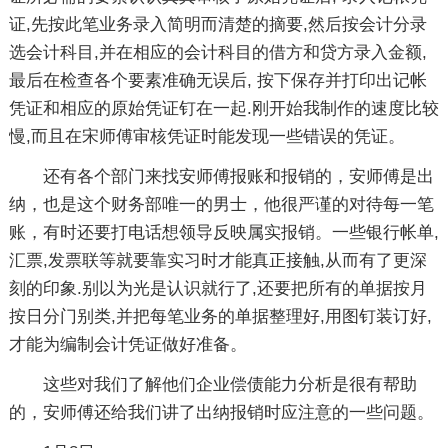
证,先按此笔业务录入简明而清楚的摘要,然后按会计分录
选会计科目,并在相应的会计科目的借方和贷方录入金额,
最后在检查各个要素准确无误后, 按下保存并打印出记帐
凭证和相应的原始凭证钉在一起.刚开始我制作的速度比较
慢,而且在宋师傅审核凭证时能发现一些错误的凭证。
还有各个部门来找安师傅报账和报销的，安师傅是出
纳，也是这个财务部唯一的男士，他很严谨的对待每一笔
账，有时还要打电话想领导反映属实报销。一些银行帐单,
汇票,发票联等就要靠实习时才能真正接触,从而有了更深
刻的印象.别以为光是认识就行了,还要把所有的单据按月
按日分门别类,并把每笔业务的单据整理好,用图钉装订好,
才能为编制会计凭证做好准备。
这些对我们了解他们企业偿债能力分析是很有帮助
的，安师傅还给我们讲了出纳报销时应注意的一些问题。