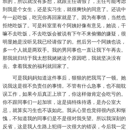
班的，所以就没有多想，就跟主任请假了，主任可能考虑
到我是个女生，还是实习生，就很爽快的同意了。还说中
午一起吃饭，吃完你再回家就是了。因为有事情，当然也
拒绝吃饭了。可是科室里有个阿姨好像有意见，她说，干
嘛不去吃饭，不去吃饭会被说有下午不来偷懒的嫌疑，很
明显她是没听见我已经请假了的。然后另一个阿姨也说，
多一个人就是两双手。我的男同事也一直让我下午再去。
那我就归结于我太想我姥姥这个原因吧，我就坚决没有
去。拿着我发的福利就回家了。
可是我妈妈知道这件事后，狠狠的把我骂了一顿。她
说我这是很不负责任的事情。不管有什么急事，也不能耽
误工作，如果今后真正上班了，你这样做肯定会吃亏的。
你不跟同事们一起加班，这是搞特殊待遇，是办公室大
忌，就算实习生也不该如此。我从心里也觉得很内疚和惭
愧，不知道我的同事们是不是很对我失望。所以我深刻的
反省，这是我人生路上犯得一次很大的错误，今后我一定