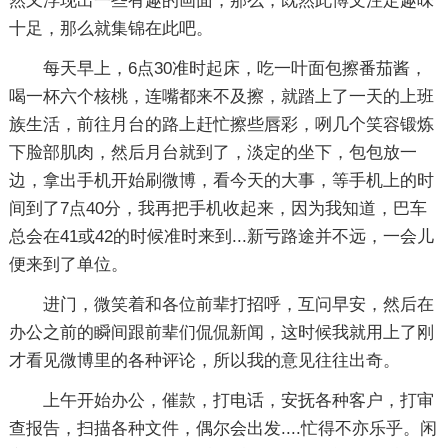
然又浮现出一些有趣的画面，那么，既然此博文注定趣味
十足，那么就集锦在此吧。
每天早上，6点30准时起床，吃一叶面包擦番茄酱，
喝一杯六个核桃，连嘴都来不及擦，就踏上了一天的上班
族生活，前往月台的路上赶忙擦些唇彩，咧几个笑容锻炼
下脸部肌肉，然后月台就到了，淡定的坐下，包包放一
边，拿出手机开始刷微博，看今天的大事，等手机上的时
间到了7点40分，我再把手机收起来，因为我知道，巴车
总会在41或42的时候准时来到...新亏路途并不远，一会儿
便来到了单位。
进门，微笑着和各位前辈打招呼，互问早安，然后在
办公之前的瞬间跟前辈们侃侃新闻，这时候我就用上了刚
才看见微博里的各种评论，所以我的意见往往出奇。
上午开始办公，催款，打电话，安抚各种客户，打审
查报告，扫描各种文件，偶尔会出发....忙得不亦乐乎。闲