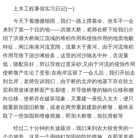
土木工程暑假实习日记(一)
今天下着微微细雨，我们一路上撑着伞。坐车不一会
来到了第一个目的地——洪塘大桥，老师在桥下给我们介
绍了洪塘大桥闽江流域的堆积作用和侵蚀作用的地质地貌
特征，闽江南港河流宽阔，流量大于黄河。由于河流堆积
作用导致下游沙滩较多，这里的河沙驰名中外，含泥量
低，级配良好，所以导致过度采砂;又由于河流的侵蚀作用
使桥墩产生论了变形;在南岸逗留了一会儿后，我们开始走
到北岸，老师告诉我们，由于桥的北岸的地基下存在软土
层和滑坡体使桥面产生裂缝，并导致桥墩的轴向位移和侧
向位移，使桥存在破坏现象，又重建一座投入太大，便只
能重新加固旧桥墩，或者在两旁重新建新的桥墩，最终采
取了一些加固和维修措施，即加大桥墩，加抗滑桩等
经过二十分钟的长途跋涉，我们来到农大校舍旁的一
个边坡旁，这是一个用锚钉加固的防护措施，在那里老师