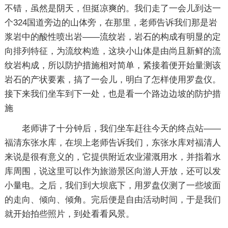
不错，虽然是阴天，但挺凉爽的。我们走了一会儿到达一
个324国道旁边的山体旁，在那里，老师告诉我们那是岩
浆岩中的酸性喷出岩——流纹岩，岩石的构成有明显的定
向排列特征，为流纹构造，这块小山体是由尚且新鲜的流
纹岩构成，所以防护措施相对简单，紧接着便开始量测该
岩石的产状要素，搞了一会儿，明白了怎样使用罗盘仪。
接下来我们坐车到下一处，也是看一个路边边坡的防护措
施
老师讲了十分钟后，我们坐车赶往今天的终点站——
福清东张水库，在坝上老师告诉我们，东张水库对福清人
来说是很有意义的，它提供附近农业灌溉用水，并指着水
库周围，说这里可以作为旅游景区向游人开放，还可以发
小量电。之后，我们到大坝底下，用罗盘仪测了一些坡面
的走向、倾向、倾角。完后便是自由活动时间，于是我们
就开始拍些照片，到处看看风景。