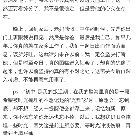
会深爱他，至于将来会不会真的可以进入他工作，这个当
然还要看缘分了。我不是很确定，但是爱他的心实在存
在。
晚上，回到家后，老妈感慨，中午的时候，先是你出
门上班跟我说再见，然后是你爸，最后是我自己。如果几
年后你真的就在家乡工作了，我们一起日出而作而落而
息，该所好哇。这就话如果在以前，我一定会坚决打断
她，但是时至今日，真的面临进入社会了，却真的犹豫了
起来，也许以前坚持的真的有不对之处，这需要今后再深
入考虑。不能再意气用事了。
ps：“初中”是我的叛逆期，在我的脑海里真的是一段
希望被时光掩埋的不想记起的“光辉”岁月，原想会一忘到
底，却不想，经人一提醒便会都浮上来，记忆如新。原
来，你不该忘的你永远也忘不掉。以后，我想我仍旧会掩
埋一些时光，因为这是前进所必要。等时光冲淡伤痕，再
重新去舔舐他。