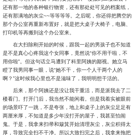
还有那一地的各种银行物资，还有那处处可见的档案纸，
还有那满地的灰尘~~等等等等。之后呢，你还得把腾空的
那个办公室再重新布置好，就是把大桌子大椅子，电脑、
打印机等再搬到这个办公室来。
在大扫除刚开始的时候，跟我一起的男孩子也不知道
是不是真心心疼我这个女同事，竟然说“你不用干啦，不
用你啦”。但这句话立马遭到了科里阿姨的鄙视。她立马
瞪了我男同事一眼，说“她不干，你一个人干两个人的
啊？”这时候我心里也不是滋味了，我明明想干活的。
后来，那个阿姨还是没让我干重活，而是派我去了二
楼看门。打开门后，我当然不能闲着。但是我着实被眼前
的场景吓了一跳，不是夸张，地上和桌子上的灰尘足足有
两厘米厚，不知道是多少年没打开的屋子，我甚至怕闹
鬼。于是，我拿来扫帚和簸箕开始清理灰尘，灰尘积得太
厚，导致完全扫不干净。所以大致扫完之后，我拿来拖把