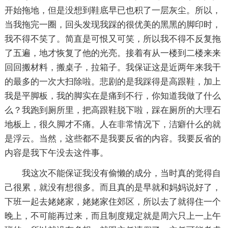
开始拖地，但是没想到鞋底早已也积了一层灰尘。所以，
当我拖完一圈，回头发现我踩的很优美的黑黑的脚印时，
我不得不笑了。简直是可恨又可笑，所以我不得不反复拖
了五遍，地才恢复了他的光亮。接着有从一楼到二楼来来
回回搬材料，搬桌子，拉箱子。我保证这是近两年来我干
的最多的一次大扫除啦。悲剧的是我踩得是高跟鞋，加上
我是平脚板，我的脚实在是痛到不行，你知道我做了什么
么？我跑到厕所里，把高跟鞋脱下啦，踩在厕所的大理石
地板上，很久脚才不痛。人在非常情况下，洁癖什么的就
是浮云。当然，这些都不是我要反省的内容。我要反省的
内容是我下午没去这件事。
我这次不能保证我没有偷懒的成分，当时真的觉得自
己很累，就没有想很多。而且真的是早就和妈妈说好了，
下班一起去姥姥家，姥姥家住郊区，所以去了就得住一个
晚上，不可能再过来，而且制度规定就是周六只上一上午