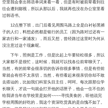
空里我会拿出韩语单词来看一看，但是有时被前辈看到往
往会遭到鄙视，所以从那以后，我就再也没在办公室里看
过韩语书。
12点整下班，出门后看见周围马路上全是白衬衫黑裤
子的人们，料想必然都是银行的员工（因为路对过还有一
家农行和一家浦发），而后又想，曾经路过这里时为何从
没注意过这个现象呢。
下午，照例是工作，但是比起上午要轻松很多，所以
大家都不是很忙，这时候，我就可以找各位前辈聊天了。
当然，有的前辈会很亲切的告诉你很多事情，但是有些前
辈就会有些不太亲切，当然，有些看起来很亲切你却不敢
去搭讪的，比如我们科室头目主任，呵呵。每次跟那位学
长聊天，才说一句就会打开他的话匣子，他会一住不住的
给我讲当年在学校里是如何~~~~寻找美食的，听他说完
学校周围的好吃的，我这个资深吃货真的是自愧不如了。