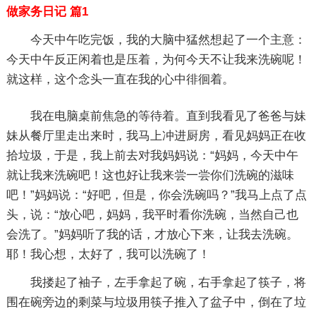
做家务日记 篇1
今天中午吃完饭，我的大脑中猛然想起了一个主意：
今天中午反正闲着也是压着，为何今天不让我来洗碗呢！
就这样，这个念头一直在我的心中徘徊着。
我在电脑桌前焦急的等待着。直到我看见了爸爸与妹
妹从餐厅里走出来时，我马上冲进厨房，看见妈妈正在收
拾垃圾，于是，我上前去对我妈妈说：“妈妈，今天中午
就让我来洗碗吧！这也好让我来尝一尝你们洗碗的滋味
吧！”妈妈说：“好吧，但是，你会洗碗吗？”我马上点了点
头，说：“放心吧，妈妈，我平时看你洗碗，当然自己也
会洗了。”妈妈听了我的话，才放心下来，让我去洗碗。
耶！我心想，太好了，我可以洗碗了！
我搂起了袖子，左手拿起了碗，右手拿起了筷子，将
围在碗旁边的剩菜与垃圾用筷子推入了盆子中，倒在了垃