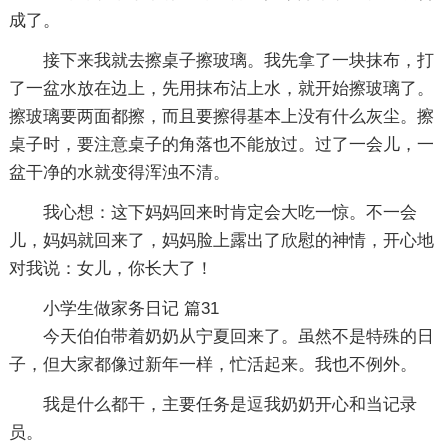
成了。
接下来我就去擦桌子擦玻璃。我先拿了一块抹布，打
了一盆水放在边上，先用抹布沾上水，就开始擦玻璃了。
擦玻璃要两面都擦，而且要擦得基本上没有什么灰尘。擦
桌子时，要注意桌子的角落也不能放过。过了一会儿，一
盆干净的水就变得浑浊不清。
我心想：这下妈妈回来时肯定会大吃一惊。不一会
儿，妈妈就回来了，妈妈脸上露出了欣慰的神情，开心地
对我说：女儿，你长大了！
小学生做家务日记 篇31
今天伯伯带着奶奶从宁夏回来了。虽然不是特殊的日
子，但大家都像过新年一样，忙活起来。我也不例外。
我是什么都干，主要任务是逗我奶奶开心和当记录
员。