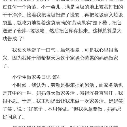
过任何一个角落。不一会儿，满是垃圾的地上被我打扫的
干干净净。接着我把垃圾扫进了撮箕，再把垃圾倒入垃圾
袋里，就吃力地提着这袋满满的“劳动果实”走下楼，把它
送进了仓库--垃圾箱，然后把它库存起来。这样总算是大
功告成 了!
我长长地舒了一口气，虽然很累，可是我心里很高
兴。因为我终于能帮整天为这个家操心劳累的妈妈做家
了。
小学生做家务日记 篇4
小时候，我认为，劳动是很笨拙的累活，而家务活也
是其中的一种。妈妈每天做家务活，累得浑身直冒汗，我
很不忍。于是，我主动提出让我来做一次家务活。妈妈笑
了笑，说：“好孩子，不用你做。”但我执意要做，妈妈只
好同意了。