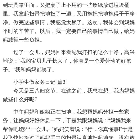
到玩具箱里面，又把桌子上不用的一些废纸放进垃圾桶
里。我拿起扫帚把地扫了一遍，又用拖把把地拖得干干净
净。做完这些事情，我感觉太累了。这次，我体会到妈妈
平时的辛苦了。以后，我一定要自己的事情自己做，给妈
妈减轻一些负担。
过了一会儿，妈妈回来看见我打扫的这么干净，高兴
地说：“我的宝贝儿子长大了，你真是一个爱劳动的好孩
子。”我和妈妈都笑了。
小学生做家务日记 篇3
今天是三八妇女节。在这之前，我总在想，我为妈妈
做些什么好呢?
中午妈妈和姐姐正在扫地，我想帮妈妈分担一些家
务，让妈妈好好休息一下，于是我跟妈妈说：“妈妈我来
帮你吧!您坐一会儿。”妈妈笑着说：“行，你真懂事!”于是
我飞快地接过了妈妈手中的扫帚认真地扫起地来，没有放