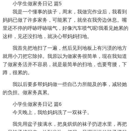
小学生做家务日记 篇5
我是一个懂事的孩子，周末，我做完作业后，我看到
妈妈已做了许多家务，可能累了，就坐在我旁边休息。嘴
里还不停的呼哧呼哧喘气，好像汽车喷气呢!我看见她累的
这样，见还没扫地，就决心帮妈妈扫地。
我首先把地扫了一遍，然后见到地板上有污渍的地方
就用小刀把它除掉。我原以为做家务很简单，现在我知道
了做家务活并不容易，就是最简单的扫地，也要弯腰，下
蹲，很累的。
我以后要多帮妈妈做一些自己力所能及的事，减轻她
的负担。做家务真累。
小学生做家务日记 篇6
今天晚上，我给妈妈洗了一双袜子。
我先用盆子接满水，把臭烘烘的袜子扔进水里，再把