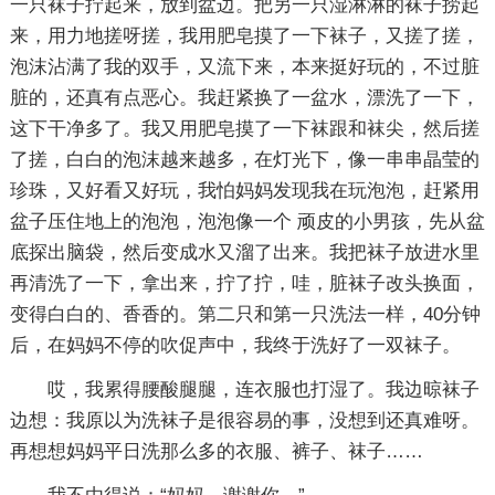
一只袜子拧起来，放到盆边。把另一只湿淋淋的袜子捞起
来，用力地搓呀搓，我用肥皂摸了一下袜子，又搓了搓，
泡沫沾满了我的双手，又流下来，本来挺好玩的，不过脏
脏的，还真有点恶心。我赶紧换了一盆水，漂洗了一下，
这下干净多了。我又用肥皂摸了一下袜跟和袜尖，然后搓
了搓，白白的泡沫越来越多，在灯光下，像一串串晶莹的
珍珠，又好看又好玩，我怕妈妈发现我在玩泡泡，赶紧用
盆子压住地上的泡泡，泡泡像一个 顽皮的小男孩，先从盆
底探出脑袋，然后变成水又溜了出来。我把袜子放进水里
再清洗了一下，拿出来，拧了拧，哇，脏袜子改头换面，
变得白白的、香香的。第二只和第一只洗法一样，40分钟
后，在妈妈不停的吹促声中，我终于洗好了一双袜子。
哎，我累得腰酸腿腿，连衣服也打湿了。我边晾袜子
边想：我原以为洗袜子是很容易的事，没想到还真难呀。
再想想妈妈平日洗那么多的衣服、裤子、袜子……