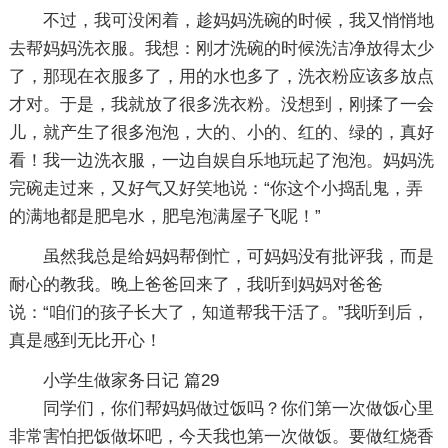
不过，我可没闲着，趁妈妈洗碗的时候，我又悄悄地
去帮妈妈洗衣服。我想：刚才洗碗的时候洗洁净放得太少
了，那现在衣服多了，用的水也多了，洗衣粉应该多放点
才对。于是，我就放了很多洗衣粉。没想到，刚揉了一会
儿，就产生了很多泡泡，大的、小的、红的、绿的，真好
看！我一边洗衣服，一边自娱自乐地玩起了泡泡。妈妈洗
完碗走过来，又好气又好笑地说：“你这个小捣乱鬼，弄
的满地都是肥皂水，肥皂泡满屋子飞呢！”
虽然我总是给妈妈帮倒忙，可妈妈没有批评我，而是
耐心的教我。晚上爸爸回来了，我听到妈妈对爸爸
说：“咱们的孩子长大了，知道帮我干活了。”我听到后，
真是感到无比开心！
小学生做家务日记 篇29
同学们，你们帮妈妈做过饭吗？你们第一次做饭心里
非常害怕把饭做坏吧，今天我也第一次做饭。要做红烧香