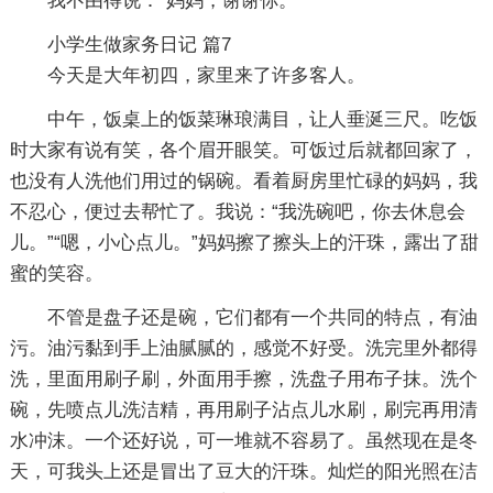
我不由得说：“妈妈，谢谢你。”
小学生做家务日记 篇7
今天是大年初四，家里来了许多客人。
中午，饭桌上的饭菜琳琅满目，让人垂涎三尺。吃饭
时大家有说有笑，各个眉开眼笑。可饭过后就都回家了，
也没有人洗他们用过的锅碗。看着厨房里忙碌的妈妈，我
不忍心，便过去帮忙了。我说：“我洗碗吧，你去休息会
儿。”“嗯，小心点儿。”妈妈擦了擦头上的汗珠，露出了甜
蜜的笑容。
不管是盘子还是碗，它们都有一个共同的特点，有油
污。油污黏到手上油腻腻的，感觉不好受。洗完里外都得
洗，里面用刷子刷，外面用手擦，洗盘子用布子抹。洗个
碗，先喷点儿洗洁精，再用刷子沾点儿水刷，刷完再用清
水冲沫。一个还好说，可一堆就不容易了。虽然现在是冬
天，可我头上还是冒出了豆大的汗珠。灿烂的阳光照在洁