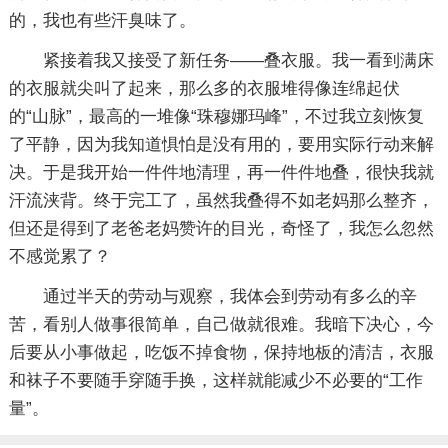
的，我也有些汗臭味了。
紧接着我又接受了新任务——叠衣服。我一看到满床
的衣服就尖叫了起来，那么多的衣服堆得像连绵起伏
的“山脉”，最高的一堆像“珠穆娜玛峰”，不过我立刻恢复
了平静，因为我知道惧怕是没有用的，要用实际行动来解
决。于是我开始一件件地清理，再一件件地叠，很快我就
汗流浃背。终于完工了，虽然我叠得不如老妈那么整齐，
但还是得到了老爸老妈赞许的目光，奇怪了，我怎么忽然
不感觉累了？
通过半天的劳动与观察，我体会到劳动有多么的辛
苦，看别人做事很简单，自己做就很难。我暗下决心，今
后要从小事做起，吃饭不掉食物，保持地板的清洁，衣服
和袜子不要随手穿随手换，这样就能减少不必要的“工作
量”。