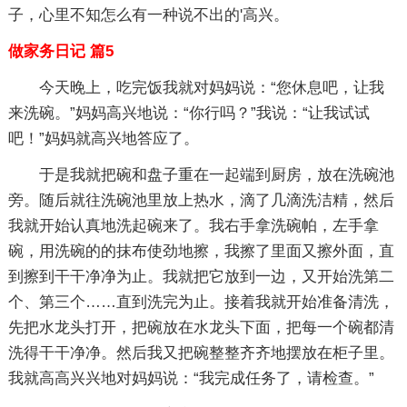
子，心里不知怎么有一种说不出的'高兴。
做家务日记 篇5
今天晚上，吃完饭我就对妈妈说：“您休息吧，让我
来洗碗。”妈妈高兴地说：“你行吗？”我说：“让我试试
吧！”妈妈就高兴地答应了。
于是我就把碗和盘子重在一起端到厨房，放在洗碗池
旁。随后就往洗碗池里放上热水，滴了几滴洗洁精，然后
我就开始认真地洗起碗来了。我右手拿洗碗帕，左手拿
碗，用洗碗的的抹布使劲地擦，我擦了里面又擦外面，直
到擦到干干净净为止。我就把它放到一边，又开始洗第二
个、第三个……直到洗完为止。接着我就开始准备清洗，
先把水龙头打开，把碗放在水龙头下面，把每一个碗都清
洗得干干净净。然后我又把碗整整齐齐地摆放在柜子里。
我就高高兴兴地对妈妈说：“我完成任务了，请检查。”