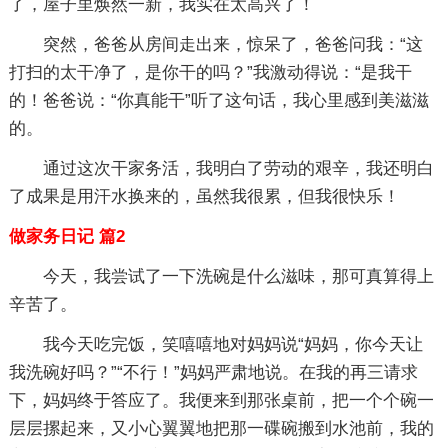
了，屋子里焕然一新，我实在太高兴了！
突然，爸爸从房间走出来，惊呆了，爸爸问我：“这
打扫的太干净了，是你干的吗？”我激动得说：“是我干
的！爸爸说：“你真能干”听了这句话，我心里感到美滋滋
的。
通过这次干家务活，我明白了劳动的艰辛，我还明白
了成果是用汗水换来的，虽然我很累，但我很快乐！
做家务日记 篇2
今天，我尝试了一下洗碗是什么滋味，那可真算得上
辛苦了。
我今天吃完饭，笑嘻嘻地对妈妈说“妈妈，你今天让
我洗碗好吗？”“不行！”妈妈严肃地说。在我的再三请求
下，妈妈终于答应了。我便来到那张桌前，把一个个碗一
层层摞起来，又小心翼翼地把那一碟碗搬到水池前，我的