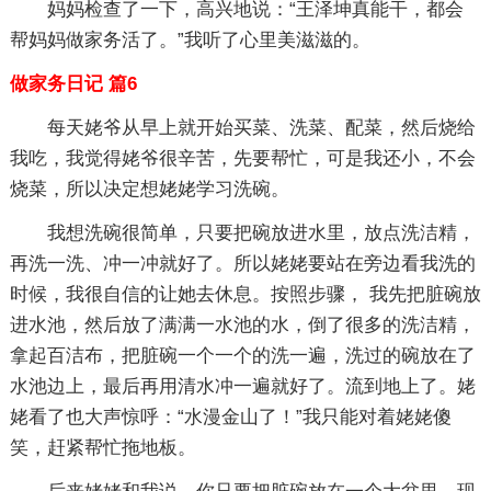
妈妈检查了一下，高兴地说：“王泽坤真能干，都会
帮妈妈做家务活了。”我听了心里美滋滋的。
做家务日记 篇6
每天姥爷从早上就开始买菜、洗菜、配菜，然后烧给
我吃，我觉得姥爷很辛苦，先要帮忙，可是我还小，不会
烧菜，所以决定想姥姥学习洗碗。
我想洗碗很简单，只要把碗放进水里，放点洗洁精，
再洗一洗、冲一冲就好了。所以姥姥要站在旁边看我洗的
时候，我很自信的让她去休息。按照步骤， 我先把脏碗放
进水池，然后放了满满一水池的水，倒了很多的洗洁精，
拿起百洁布，把脏碗一个一个的洗一遍，洗过的碗放在了
水池边上，最后再用清水冲一遍就好了。流到地上了。姥
姥看了也大声惊呼：“水漫金山了！”我只能对着姥姥傻
笑，赶紧帮忙拖地板。