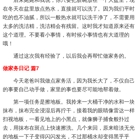
后来姥姥和我说，你只要把脏碗放在一个大盆里，现
在冬天在盆里放点热水，直接就可以洗了。因为我们平时
吃的也不油腻，所以一般热水就可以洗干净了，不需要用
太多的洗洁精，洗洁精会有残留。这时我才知道原来还有
这个道理。不要看小事情，有时候小事情也有大道理的
哦！
通过这次我有经验了，以后我会再帮忙做家务的。
做家务日记 篇7
今天老爸叫我做点家务活，因为我长大了，不仅自己
的事要自己动手做，家里的事也要尽可能地帮着做。
第一项任务是擦地板。我拎来一大桶干净的水和一块
抹布，抹布完全浸湿后再拧干，接着我的眼睛像雷达一样
扫视地板，一看见地上的小黑点，就像狮子捕食般扑过
去，用抹布在斑点上快速擦洗。几个来回，原来暗淡无光
的地板一下子变得闪闪发光，不过那桶水却变得黑乎乎