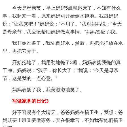
今天是母亲节，早上妈妈5点就起床了，不知有什么
事，我起来一看，原来妈妈刚开始倒水拖地。我跟妈妈
说：“让我来吧！”妈妈说：“不用了。”我对妈妈说：“今天
是母亲节，我应该帮助妈妈做点事情。”妈妈答应了我。
我开始准备了，我先倒好水，然后，再把拖把放在水
里，再把它弄干。
开始拖地了，我用劲地拖了3遍，妈妈表扬我拖的真
干净。妈妈说：“孩子，你长大了！”我说：“今天是母亲
节，这是我的一点心意。”
妈妈表扬了我，我美滋滋地笑了。
写做家务的日记3
好不容易有个大晴天，爸爸妈妈在搞卫生，我想：爸
妈既要上班又要做家务，实在很幸苦，不如我帮他们搞卫