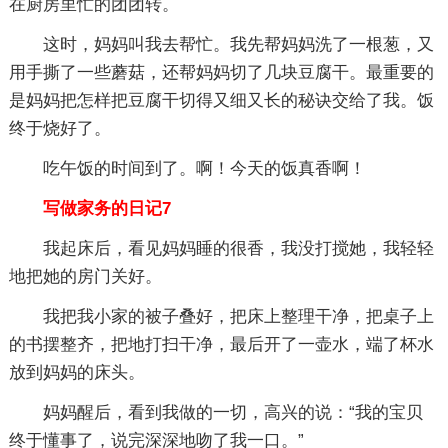
在厨房里忙的团团转。
这时，妈妈叫我去帮忙。我先帮妈妈洗了一根葱，又
用手撕了一些蘑菇，还帮妈妈切了几块豆腐干。最重要的
是妈妈把怎样把豆腐干切得又细又长的秘诀交给了我。饭
终于烧好了。
吃午饭的时间到了。啊！今天的饭真香啊！
写做家务的日记7
我起床后，看见妈妈睡的很香，我没打搅她，我轻轻
地把她的房门关好。
我把我小家的被子叠好，把床上整理干净，把桌子上
的书摆整齐，把地打扫干净，最后开了一壶水，端了杯水
放到妈妈的床头。
妈妈醒后，看到我做的一切，高兴的说：“我的宝贝
终于懂事了，说完深深地吻了我一口。”