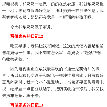
掉电视机，和奶奶一起做，奶奶在洗衣服，我就帮奶奶拖
一下地，等到衣服洗好之后，我让奶奶坐在那里休息，我
帮奶奶搭衣服，奶奶还夸我是一个听话的好孩子呢。
今天我帮奶奶做了家务。
写做家务的日记12
吃完早饭，老妈让我写周记。这次的周记内容是帮爸
爸老妈做一件事。我不知道怎么写，老妈说：“赶紧帮爸
爸收拾碗筷。”
因为电视里正在放我最喜欢的《迪士尼英语》的碟
片，所以我端起空盘子和碗飞一样地往厨房跑，只有端盛
豆浆的碗时，我才会小心翼翼地走，当然还要回头看看电
视，结果差一点把豆浆洒了。把碗筷收拾干净后，我又找
来抹布把茶几擦干净。
写做家务的日记13