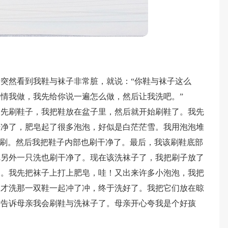
突然看到我鞋与袜子非常脏，就说：“你鞋与袜子这么
情我做，我先给你说一遍怎么做，然后让我洗吧。”
。先刷鞋子，我把鞋放在盆子里，然后就开始刷鞋了。我先
干净了，肥皂起了很多泡泡，好似是白茫茫雪。我用泡泡堆
续刷。然后我把鞋子内部也刷干净了。最后，我该刷鞋底部
把另外一只洗也刷干净了。现在该洗袜子了，我把刷子放了
了。我先把袜子上打上肥皂，哇！又出来许多小泡泡，我把
刚才洗那一双鞋一起冲了冲，终于洗好了。我把它们放在晾
忙告诉母亲我会刷鞋与洗袜子了。母亲开心夸我是个好孩