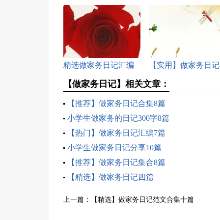
精选做家务日记汇编
【实用】做家务日记
八篇
篇
【做家务日记】相关文章：
【推荐】做家务日记合集8篇
小学生做家务的日记300字8篇
【热门】做家务日记汇编7篇
小学生做家务日记分享10篇
【推荐】做家务日记集合8篇
【精选】做家务日记四篇
上一篇：
【精选】做家务日记范文合集十篇