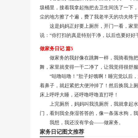
圾桶里，接着我拿起拖把去卫生间洗了一下
尘的地方擦了个遍，费了我老半天的功夫终
这是妈妈正好要上厕所，开门一看，家
说：“你打扫的真是特别干净，以后也要好好
做家务日记 篇5
做家务的我好像在跳舞一样，我骑着拖
舞，家里就变得一干二净了，让我觉得很舒
“咕噜咕噜！”肚子好饿啊！睡完觉以后
着鼻子，就赶紧把大便沖掉了！然后换我上
床上呼呼大睡，还呼噜呼噜直打呼！
上完厕所，妈妈叫我洗厕所，我就拿起
门，看到我全身湿答答的，像一条落水狗，
我想，我还没有学会——做家务。
家务日记图文推荐