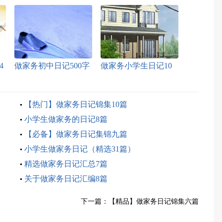
4
做家务初中日记500字
做家务小学生日记10
4篇
篇
【热门】做家务日记锦集10篇
小学生做家务的日记8篇
【必备】做家务日记集锦九篇
小学生做家务日记（精选31篇）
精选做家务日记汇总7篇
关于做家务日记汇编8篇
下一篇：
【精品】做家务日记锦集六篇