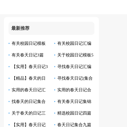
最新推荐
有关校园日记模板
有关校园日记汇编
有关春天日记3篇
关于校园日记模板5
汇编四篇
10篇
【实用】春天日记3
寻找春天日记汇编
篇
【精品】春天的日
寻找春天日记(集合
篇
15篇
实用的春天日记汇
实用的春天日记合
记汇编5篇
15篇)
找春天的日记集合
有关春天日记集锦
编九篇
集九篇
关于春天的日记三
精选校园日记四篇
10篇
六篇
【实用】春天日记
春天日记集合九篇
篇