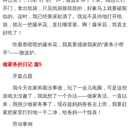
钟过去了，只听“叮”的一声，微波炉停了下来。我连忙打
开门，拿出纸袋，只见纸袋胀鼓鼓的，好象马上就要破裂
似的。这时，我已经垂涎欲滴了。我迫不及待地打开纸
袋，抓出一把爆米花，直往嘴里塞。啊！爆米花，简直太
好吃了！
吃着香喷喷的爆米花，我真要感谢我家的“家务小帮
手”——微波炉。
做家务的日记 篇5
开篇点题
我今天在家闲着没事做，玩了一会儿电脑，可是这些
游戏太没趣了，我就想了一个办法——做家务活。一直以
来，我很少做家务事了，现在趁妈妈爸爸去上班，我要赶
紧把家里打扫地一干二净，给爸妈一个惊喜！
劳动事例