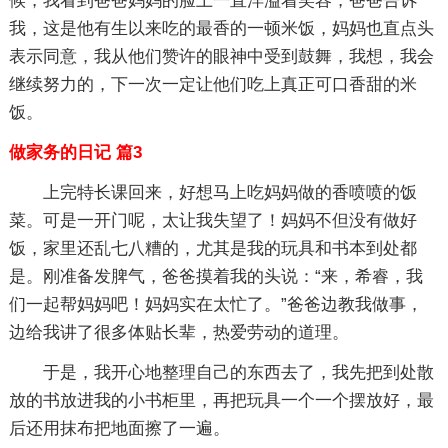
候，我看到爸爸妈妈的脸上一直洋溢着笑容，爸爸告诉
我，这是他有生以来吃的最香的一顿米饭，妈妈也直点头
表示同意，我从他们赞许的眼神中受到鼓舞，我想，我会
继续努力的，下一次一定让他们吃上真正可口香甜的米
饭。
做家务的日记 篇3
上完特长课回来，好想马上吃妈妈做的香喷喷的饭
菜。可是一开门呢，太让我失望了！妈妈不但没有做好
饭，家里还乱七八糟的，尤其是我的玩具和书本到处都
是。刚准备发脾气，爸爸摸着我的头说：“来，希睿，我
们一起帮妈妈吧！妈妈实在太忙了。”爸爸边教我做事，
边给我讲了很多体贴长辈，热爱劳动的道理。
于是，我开心地整理自己的东西去了，我先把到处散
放的书放进我的小书柜里，再把玩具一个一个摆放好，最
后还用抹布把地面擦了一遍。