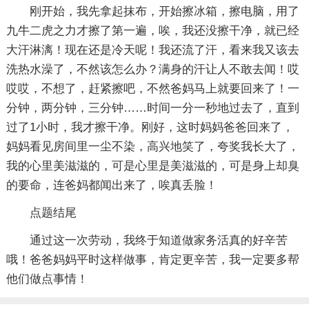
刚开始，我先拿起抹布，开始擦冰箱，擦电脑，用了
九牛二虎之力才擦了第一遍，唉，我还没擦干净，就已经
大汗淋漓！现在还是冷天呢！我还流了汗，看来我又该去
洗热水澡了，不然该怎么办？满身的汗让人不敢去闻！哎
哎哎，不想了，赶紧擦吧，不然爸妈马上就要回来了！一
分钟，两分钟，三分钟……时间一分一秒地过去了，直到
过了1小时，我才擦干净。刚好，这时妈妈爸爸回来了，
妈妈看见房间里一尘不染，高兴地笑了，夸奖我长大了，
我的心里美滋滋的，可是心里是美滋滋的，可是身上却臭
的要命，连爸妈都闻出来了，唉真丢脸！
点题结尾
通过这一次劳动，我终于知道做家务活真的好辛苦
哦！爸爸妈妈平时这样做事，肯定更辛苦，我一定要多帮
他们做点事情！