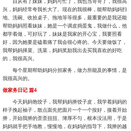
自从有了妹妹，妈妈可忙了，我也当哥哥了，我很高
兴，妈妈经常夸我长大了。现在的我很棒，能帮助妈妈扫
地、洗碗、收拾桌子、拖地等等很多，最重要的是我还能
帮助妈妈照看妹妹，她是一个调皮捣蛋鬼，我做什么，他
都学着做，可好玩了，妹妹是我家的开心宝，我要照看
好，因为她要是磕着痛了我会很心疼的。今天要做饭了，
我帮妈妈择菜、洗菜，妈妈奖励我出去买我喜欢的好吃
的，我很高兴。
每个星期帮助妈妈分担家务，做力所能及的事情，是
我很高兴的。
做家务日记 篇4
今天妈妈饱饺子，我帮妈妈擀饺子皮，我学着妈妈的
样子挽起袖子，散点面先把面片一个一个按好，接着开始
擀，开始我擀的歪歪扭扭、簿厚不匀，根本没法用，于是
妈妈就手把手地教，慢慢地，在妈妈的指导下，我擀的越