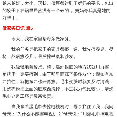
越来越好，大小、形状、簿厚都达到了妈妈的要求，包出
的饺子下在锅里居然没有一个破的`。妈妈夸我真是她的
好帮手。
做家务日记 篇5
今天，我在家里帮母亲做家务。
我的任务是把家里的家具都擦一遍。我先擦餐桌、餐
椅，然后擦茶几，最后擦书桌和沙发。
我轻轻地擦餐桌、椅，遇到很脏的地方我就用力擦，
角落里一定要擦到，由于那里面藏了很多灰尘；假如有东
西挡住，就把东西移开再擦。毛巾变脏时就要及时清洗，
用洗衣粉把上面的脏东西洗掉，不过我力气比较小，清洗
毛巾这道工序是母亲负责。
当我拿着湿毛巾去擦电视机时，母亲拦住了我，我问
母亲：“为什么不能擦电视机？”母亲说：“用湿毛巾擦电视