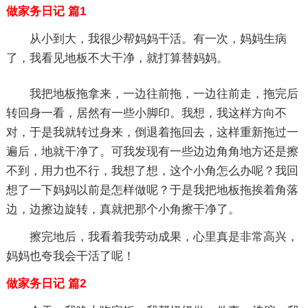
做家务日记 篇1
从小到大，我很少帮妈妈干活。有一次，妈妈生病
了，我看见地板不大干净，就打算替妈妈。
我把地板拖拿来，一边往前拖，一边往前走，拖完后
转回身一看，居然有一些小脚印。我想，我这样方向不
对，于是我就转过身来，倒退着拖回去，这样重新拖过一
遍后，地就干净了。可我发现有一些边边角角地方还是擦
不到，用力也不行，我想了想，这个小角怎么办呢？我回
想了一下妈妈以前是怎样做呢？于是我把地板拖挨着角落
边，边擦边旋转，真就把那个小角擦干净了。
擦完地后，我看着我劳动成果，心里真是非常高兴，
妈妈也夸我会干活了呢！
做家务日记 篇2