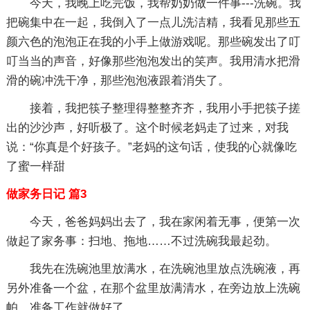
今天，我晚上吃完饭，我帮奶奶做一件事---洗碗。我
把碗集中在一起，我倒入了一点儿洗洁精，我看见那些五
颜六色的泡泡正在我的小手上做游戏呢。那些碗发出了叮
叮当当的声音，好像那些泡泡发出的笑声。我用清水把滑
滑的碗冲洗干净，那些泡泡液跟着消失了。
接着，我把筷子整理得整整齐齐，我用小手把筷子搓
出的沙沙声，好听极了。这个时候老妈走了过来，对我
说：“你真是个好孩子。”老妈的这句话，使我的心就像吃
了蜜一样甜
做家务日记 篇3
今天，爸爸妈妈出去了，我在家闲着无事，便第一次
做起了家务事：扫地、拖地……不过洗碗我最起劲。
我先在洗碗池里放满水，在洗碗池里放点洗碗液，再
另外准备一个盆，在那个盆里放满清水，在旁边放上洗碗
帕，准备工作就做好了。