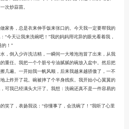
第一次炒蒜苗。
妈做家务，总是衣来伸手饭来张口的。今天我一定要帮我的
：“今天让我来洗碗吧！”我的妈妈用诧异的眼光看着我，
题的！”
清水，倒入少许洗洁精，一瞬间一大堆泡泡冒了出来，从我
我的重任。我把一个个脏兮兮油腻腻的碗放入盆中。然后把
多擦几遍。一开始我一帆风顺，后来我越来越骄傲了，一不
在地上炸开了花。碗被摔了个半身残疾。我开始小心翼翼的
碗，可我已经满头大汗了。我想：洗碗还真不是一件容易的
的笑了，表扬我说：“你懂事了，会洗碗了！”我听了心里