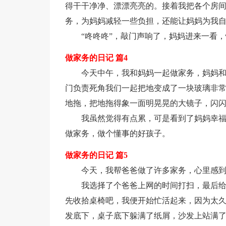
得干干净净、漂漂亮亮的。接着我把各个房
务，为妈妈减轻一些负担，还能让妈妈为我
“咚咚咚”，敲门声响了，妈妈进来一看
做家务的日记 篇4
今天中午，我和妈妈一起做家务，妈妈
门负责死角我们一起把地变成了一块玻璃非
地拖，把地拖得象一面明晃晃的大镜子，闪
我虽然觉得有点累，可是看到了妈妈幸
做家务，做个懂事的好孩子。
做家务的日记 篇5
今天，我帮爸爸做了许多家务，心里感
我选择了个爸爸上网的时间打扫，最后
先收拾桌椅吧，我便开始忙活起来，因为太
发底下，桌子底下躲满了纸屑，沙发上站满