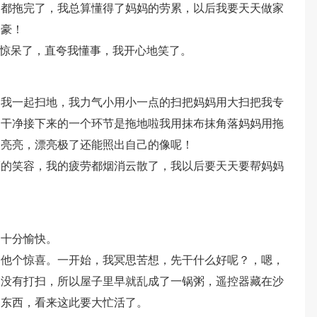
间都拖完了，我总算懂得了妈妈的劳累，以后我要天天做家
自豪！
，惊呆了，直夸我懂事，我开心地笑了。
和我一起扫地，我力气小用小一点的扫把妈妈用大扫把我专
常干净接下来的一个环节是拖地啦我用抹布抹角落妈妈用拖
闪亮亮，漂亮极了还能照出自己的像呢！
福的笑容，我的疲劳都烟消云散了，我以后要天天要帮妈妈
到十分愉快。
给他个惊喜。一开始，我冥思苦想，先干什么好呢？，嗯，
久没有打扫，所以屋子里早就乱成了一锅粥，遥控器藏在沙
了东西，看来这此要大忙活了。