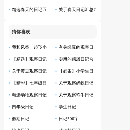
精选春天的日记五
关于春天日记汇总7
篇
六篇
篇
篇
猜你喜欢
我和风筝一起飞小
有关绿豆的观察日
【精选】观察日记
实用的感恩日记合
学生日记
记模板汇总10篇
关于黄豆观察日记
【必备】小学生日
汇总9篇
集8篇
【精华】七年级日
关于观察蚂蚁日记
合集八篇
记范文汇总四篇
精选动物观察日记
关于观察蜗牛日记
记集锦10篇
范文6篇
四年级日记
学生日记
四篇
范文七篇
假期日记
日记500字