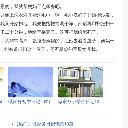
挺累的，我就帮妈妈干点家务吧。
了并倒上洗衣液开始洗毛巾，啊！毛巾洗好了开始擦沙发，
，我又开始扫地，我先把拖把给涮干净，然后再用扫把扫一
过了二十分钟，地终于拖完了。这可把我给累死了。
子，我非常高兴，就拉着妈妈的手让她去看看屋子，妈妈一
。”能有谁打扫这个屋子，还不是你的宝贝女儿我。
4
做家务初中日记500字
做家务小学生日记10
4篇
篇
【热门】做家务日记锦集10篇