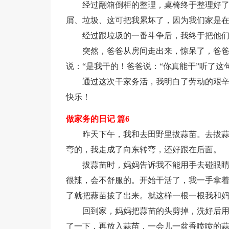
经过翻箱倒柜的整理，桌椅终于整理好
屑、垃圾、这可把我累坏了，因为我们家是
经过跟垃圾的一番斗争后，我终于把他
突然，爸爸从房间走出来，惊呆了，爸爸
说：“是我干的！爸爸说：“你真能干”听了这
通过这次干家务活，我明白了劳动的艰
快乐！
做家务的日记 篇6
昨天下午，我和去田野里拔蒜苗。去拔
弯的，我走成了向东转弯，还好跟在后面。
拔蒜苗时，妈妈告诉我不能用手去碰眼
很辣，会不舒服的。开始干活了，我一手拿
了就把蒜苗拔了出来。就这样一根一根我和
回到家，妈妈把蒜苗的头剪掉，洗好后
了一下，再放入蒜苗，一会儿一盆香喷喷的