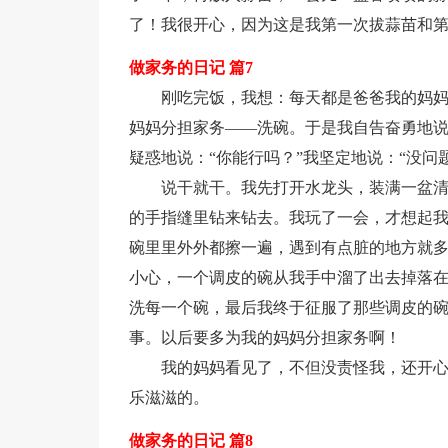
了！我很开心，因为这是我第一次拔蒜苗和
做家务的日记 篇7
刚吃完饭，我想：每天都是爸爸我的妈
妈妈分担家务——洗碗。于是我自告奋勇地说
疑惑地说：“你能行吗？”我坚定地说：“没问
说干就干。我先打开水龙头，装满一盆
的手指缝里钻来钻去。我玩了一会，才想起
碗里里外外都擦一遍，遇到有点脏的地方就
小心，一个调皮的碗从我手中溜了出去掉落
洗每一个碗，最后我终于征服了那些调皮的
事。以后要多为我的妈妈分担家务啊！
我的妈妈看见了，不但没责怪我，还开心
乐滋滋的。
做家务的日记 篇8