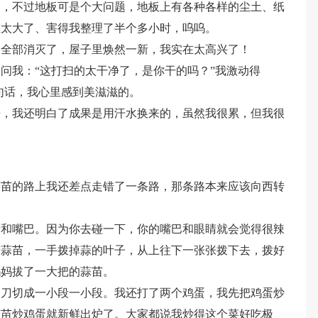
了，不过地板可是个大问题，地板上有各种各样的尘土、纸
在太大了、害得我整理了半个多小时，呜呜。
们全部消灭了，屋子里焕然一新，我实在太高兴了！
问我：“这打扫的太干净了，是你干的吗？”我激动得
句话，我心里感到美滋滋的。
辛，我还明白了成果是用汗水换来的，虽然我很累，但我很
蒜苗的路上我还差点走错了一条路，那条路本来应该向西转
睛和嘴巴。因为你去碰一下，你的嘴巴和眼睛就会觉得很辣
着蒜苗，一手拨掉蒜的叶子，从上往下一张张拨下去，拨好
妈妈拔了一大把的蒜苗。
用刀切成一小段一小段。我还打了两个鸡蛋，我先把鸡蛋炒
蒜苗炒鸡蛋就新鲜出炉了。大家都说我炒得这个菜好吃极