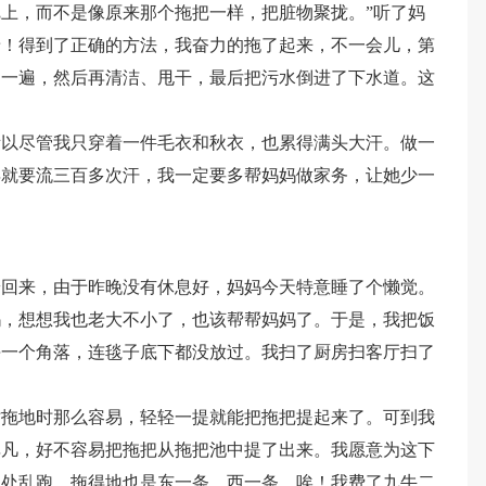
上，而不是像原来那个拖把一样，把脏物聚拢。”听了妈
呀！得到了正确的方法，我奋力的拖了起来，不一会儿，第
了一遍，然后再清洁、甩干，最后把污水倒进了下水道。这
所以尽管我只穿着一件毛衣和秋衣，也累得满头大汗。做一
年就要流三百多次汗，我一定要多帮妈妈做家务，让她少一
赶回来，由于昨晚没有休息好，妈妈今天特意睡了个懒觉。
妈，想想我也老大不小了，也该帮帮妈妈了。于是，我把饭
每一个角落，连毯子底下都没放过。我扫了厨房扫客厅扫了
时拖地时那么容易，轻轻一提就能把拖把提起来了。可到我
非凡，好不容易把拖把从拖把池中提了出来。我愿意为这下
到处乱跑。拖得地也是东一条，西一条。唉！我费了九牛二