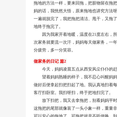
拖地的方法一样，要来回拖，把脏物留在拖把
妈的话，我恍然大悟，原来拖地也讲究方法
一遍就脱完了，我把拖把清洁、甩干，又拖
地终于拖完了。
因为我家开着地暖，温度在21度左右，
次家务就要流一次汗，妈妈每天做家务，一
分疲劳，多一分笑容。
做家务的日记 篇2
今天，妈妈凌晨五点从西安风尘仆仆的
望着妈妈熟睡的样子，我不忍心叫醒妈
做好后便拿起扫把扫起了地。我认真地扫着
客厅扫卧室。我扫呀扫，终于把地扫完了。
放下扫把，我又去拿拖把，别看妈妈平
这拖把的尾部就像装了一头小象一样，重量
可以安心的拖地了，可拖把就是不听使唤，