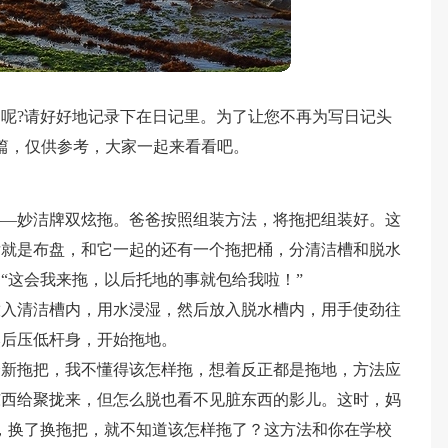
呢?请好好地记录下在日记里。为了让您不再为写日记头
篇，仅供参考，大家一起来看看吧。
——妙洁牌双炫拖。爸爸按照组装方法，将拖把组装好。这
后就是布盘，和它一起的还有一个拖把桶，分清洁槽和脱水
“这会我来拖，以后托地的事就包给我啦！”
放入清洁槽内，用水浸湿，然后放入脱水槽内，用手使劲往
然后压低杆身，开始拖地。
个新拖把，我不懂得该怎样拖，想着反正都是拖地，方法应
东西给聚拢来，但怎么脱也看不见脏东西的影儿。这时，妈
，换了换拖把，就不知道该怎样拖了？这方法和你在学校