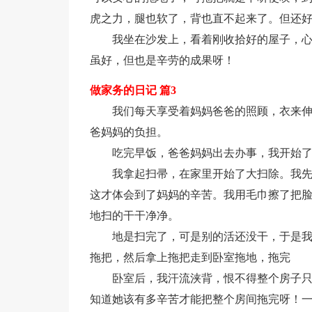
虎之力，腿也软了，背也直不起来了。但还
我坐在沙发上，看着刚收拾好的屋子，
虽好，但也是辛劳的成果呀！
做家务的日记 篇3
我们每天享受着妈妈爸爸的照顾，衣来
爸妈妈的负担。
吃完早饭，爸爸妈妈出去办事，我开始
我拿起扫帚，在家里开始了大扫除。我
这才体会到了妈妈的辛苦。我用毛巾擦了把
地扫的干干净净。
地是扫完了，可是别的活还没干，于是我
拖把，然后拿上拖把走到卧室拖地，拖完
卧室后，我汗流浃背，恨不得整个房子
知道她该有多辛苦才能把整个房间拖完呀！