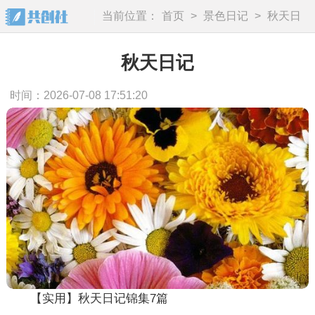
当前位置：
首页
>
景色日记
>
秋天日
记
秋天日记
时间：2026-07-08 17:51:20
【实用】秋天日记锦集7篇