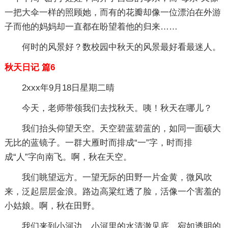
一把大伞一样的照顾她，而有的花瓣却像一位漂泊在外游
子而他的妈妈却一直都在盼望着他的归来……
何时的风景好？数校园中秋天的风景最好看最迷人。
秋天日记 篇6
2xxx年9月18日星期二晴
今天，老师带领我们去找秋天。咦！秋天在哪儿？
我们抬头仰望天空。天空碧蓝碧蓝的，如同一面硕大
无比的蓝镜子。一群大雁时而排成“一”字，时而排
成“人”字向南飞。啊，秋在天空。
我们眺望远方。一望无际的田野一片金黄，微风吹
来，泛起层层金浪。路边高粱红透了脸，活像一个害羞的
小姑娘。啊，秋在田野。
我们来到小河边。小河里的水清澈见底，宛如透明的