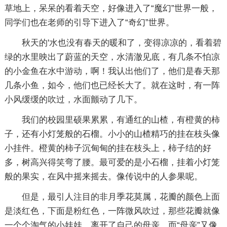
草地上，呆呆的看着天空，好像进入了“魔幻”世界一般，
同学们也在老师的引导下进入了“奇幻”世界。
秋天的'水也没有春天的暖和了，变得凉凉的，看着碧
绿的水里映出了蔚蓝的天空，水清澈见底，有几条不怕凉
的小金鱼在水中游动，啊！我认出他们了，他们是春天那
几条小鱼，如今，他们也已经长大了。就在这时，有一阵
小风缓缓的吹过，水面颤动了几下。
我们的校园里硕果累累，有通红的山楂，有橙黄的柿
子，还有小灯笼般的石榴。小小的山楂精巧的挂在枝头像
小挂件。橙黄的柿子沉甸甸的挂在枝头上，柿子结的好
多，树高兴得笑弯了腰。最可爱的是小石榴，挂着小灯笼
般的果实，在风中摇来摇去。像传说中的人参果呢。
但是，最引人注目的非月季花莫属，花瓣的颜色上面
是淡红色，下面是粉红色，一阵微风吹过，那些花瓣就像
一个个淘气的小娃娃，离开了自己的母亲，而“母亲”又像