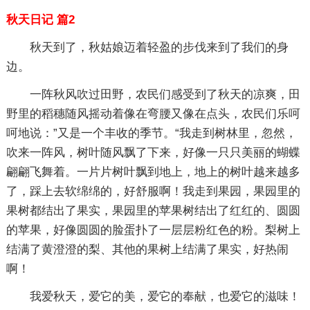
秋天日记 篇2
秋天到了，秋姑娘迈着轻盈的步伐来到了我们的身
边。
一阵秋风吹过田野，农民们感受到了秋天的凉爽，田
野里的稻穗随风摇动着像在弯腰又像在点头，农民们乐呵
呵地说：”又是一个丰收的季节。“我走到树林里，忽然，
吹来一阵风，树叶随风飘了下来，好像一只只美丽的蝴蝶
翩翩飞舞着。一片片树叶飘到地上，地上的树叶越来越多
了，踩上去软绵绵的，好舒服啊！我走到果园，果园里的
果树都结出了果实，果园里的苹果树结出了红红的、圆圆
的苹果，好像圆圆的脸蛋扑了一层层粉红色的粉。梨树上
结满了黄澄澄的梨、其他的果树上结满了果实，好热闹
啊！
我爱秋天，爱它的美，爱它的奉献，也爱它的滋味！