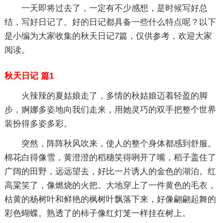
一天即将过去了，一定有不少感想，是时候写好总
结，写好日记了。好的日记都具备一些什么特点呢？以下
是小编为大家收集的秋天日记7篇，仅供参考，欢迎大家
阅读。
秋天日记 篇1
火辣辣的夏姑娘走了，多情的秋姑娘迈着轻盈的脚
步，婀娜多姿地向我们走来，用她灵巧的双手把整个世界
装扮得多姿多彩。
突然，阵阵秋风吹来，使人的整个身体都感到舒服。
棉花白得像雪，黄澄澄的稻穗笑得咧开了嘴，稻子盖住了
广阔的田野，远远望去，好比一片诱人的金色的湖泊。红
高粱笑了，像燃烧的火把。大地穿上了一件黄色的毛衣，
枯黄的杨树叶和鲜艳的枫树叶飘落下来，好像翩翩起舞的
彩色蝴蝶。熟透了的柿子像红灯笼一样挂在树上。