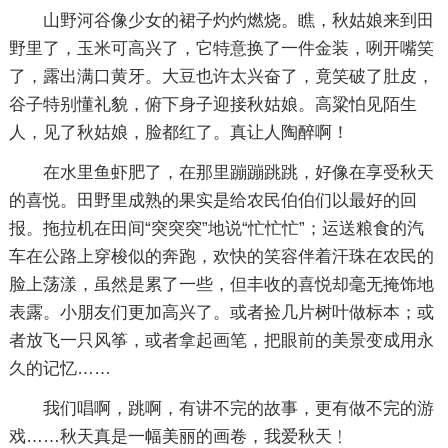
山野河谷像少女的裙子灼灼燃烧。瞧，秋姑娘来到田
野里了，玉米可高兴了，它特意换了一件金装，咧开嘴笑
了，露出满口黄牙。大豆也许太兴奋了，竟笑破了肚皮，
谷子特别懂礼貌，俯下身子迎接秋姑娘。高粱怕见陌生
人，见了秋姑娘，脸都红了。真让人陶醉啊！
在水里鱼虾肥了，在那里蹦蹦跳跳，好像在享受秋天
的喜悦。田野里成熟的果实是给农民伯伯们以最好的回
报。拖拉机在田间“突突突”地说“忙忙忙”；运送粮食的汽
车在公路上穿梭似的奔跑，欢快的笑容伴着汗珠在农民的
脸上荡漾，虽然是累了一些，但丰收的喜悦却毫无掩饰地
表露。小朋友们更加高兴了。或者捡几片树叶做标本；或
者放飞一只风筝，或者拿起画笔，把眼前的美景变成用永
久的记忆……
我们唱啊，跳啊，有讲不完的故事，更有做不完的游
戏……秋天真是一幅美丽的画卷，我爱秋天﹗