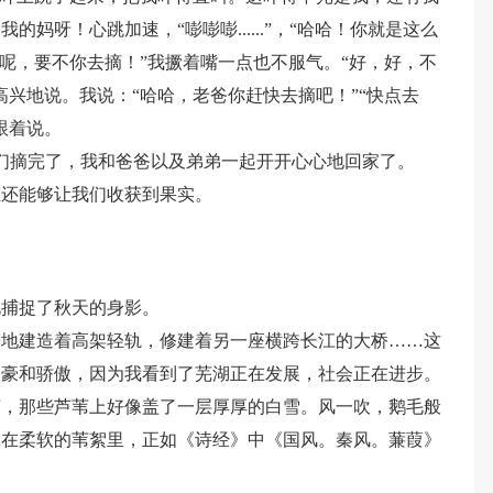
妈呀！心跳加速，“嘭嘭嘭......”，“哈哈！你就是这么
小呢，要不你去摘！”我撅着嘴一点也不服气。“好，好，不
高兴地说。我说：“哈哈，老爸你赶快去摘吧！”“快点去
跟着说。
们摘完了，我和爸爸以及弟弟一起开开心心地回家了。
且还能够让我们收获到果实。
北捕捉了秋天的身影。
荼地建造着高架轻轨，修建着另一座横跨长江的大桥……这
自豪和骄傲，因为我看到了芜湖正在发展，社会正在进步。
苇，那些芦苇上好像盖了一层厚厚的白雪。风一吹，鹅毛般
罩在柔软的苇絮里，正如《诗经》中《国风。秦风。蒹葭》