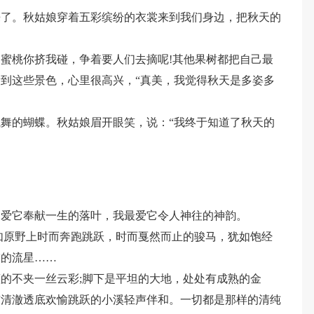
来了。秋姑娘穿着五彩缤纷的衣裳来到我们身边，把秋天的
蜜桃你挤我碰，争着要人们去摘呢!其他果树都把自己最
到这些景色，心里很高兴，“真美，我觉得秋天是多姿多
舞的蝴蝶。秋姑娘眉开眼笑，说：“我终于知道了秋天的
只爱它奉献一生的落叶，我最爱它令人神往的神韵。
如原野上时而奔跑跳跃，时而戛然而止的骏马，犹如饱经
空的流星……
的不夹一丝云彩;脚下是平坦的大地，处处有成熟的金
与清澈透底欢愉跳跃的小溪轻声伴和。一切都是那样的清纯