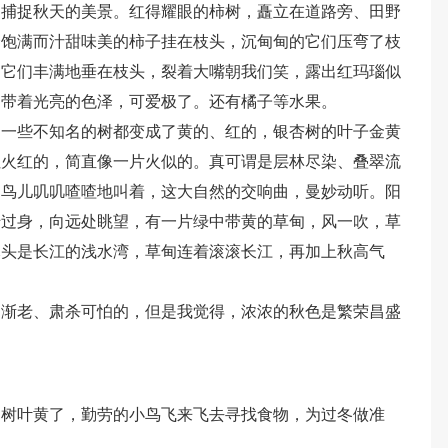
、捕捉秋天的美景。红得耀眼的柿树，矗立在道路旁、田野
个饱满而汁甜味美的柿子挂在枝头，沉甸甸的它们压弯了枝
，它们丰满地垂在枝头，裂着大嘴朝我们笑，露出红玛瑙似
中带着光亮的色泽，可爱极了。还有橘子等水果。
它一些不知名的树都变成了黄的、红的，银杏树的叶子金黄
红火红的，简直像一片火似的。真可谓是层林尽染、叠翠流
，鸟儿叽叽喳喳地叫着，这大自然的交响曲，曼妙动听。阳
转过身，向远处眺望，有一片绿中带黄的草甸，风一吹，草
尽头是长江的浅水湾，草甸连着滚滚长江，再加上秋高气
阴渐老、肃杀可怕的，但是我觉得，浓浓的秋色是繁荣昌盛
，树叶黄了，勤劳的小鸟飞来飞去寻找食物，为过冬做准