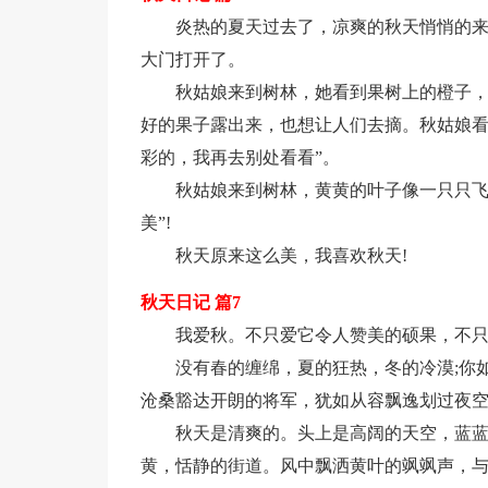
炎热的夏天过去了，凉爽的秋天悄悄的
大门打开了。
秋姑娘来到树林，她看到果树上的橙子，
好的果子露出来，也想让人们去摘。秋姑娘看
彩的，我再去别处看看”。
秋姑娘来到树林，黄黄的叶子像一只只飞
美”!
秋天原来这么美，我喜欢秋天!
秋天日记 篇7
我爱秋。不只爱它令人赞美的硕果，不
没有春的缠绵，夏的狂热，冬的冷漠;你
沧桑豁达开朗的将军，犹如从容飘逸划过夜
秋天是清爽的。头上是高阔的天空，蓝蓝
黄，恬静的街道。风中飘洒黄叶的飒飒声，