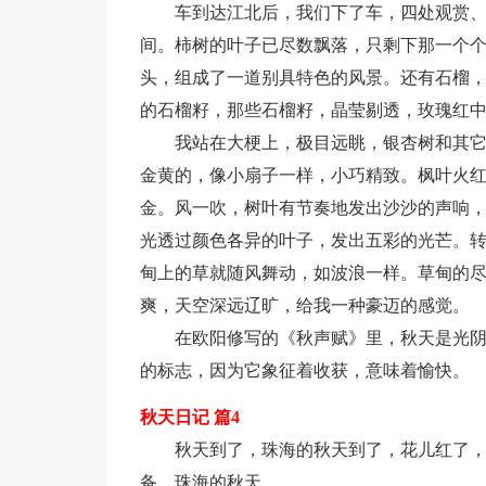
车到达江北后，我们下了车，四处观赏
间。柿树的叶子已尽数飘落，只剩下那一个
头，组成了一道别具特色的风景。还有石榴
的石榴籽，那些石榴籽，晶莹剔透，玫瑰红
我站在大梗上，极目远眺，银杏树和其
金黄的，像小扇子一样，小巧精致。枫叶火
金。风一吹，树叶有节奏地发出沙沙的声响
光透过颜色各异的叶子，发出五彩的光芒。
甸上的草就随风舞动，如波浪一样。草甸的
爽，天空深远辽旷，给我一种豪迈的感觉。
在欧阳修写的《秋声赋》里，秋天是光
的标志，因为它象征着收获，意味着愉快。
秋天日记 篇4
秋天到了，珠海的秋天到了，花儿红了
备，珠海的秋天。