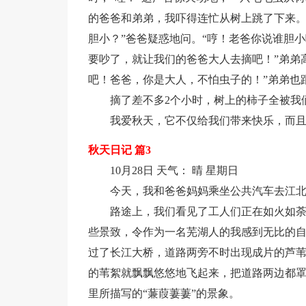
的爸爸和弟弟，我吓得连忙从树上跳了下来。我的
胆小？”爸爸疑惑地问。“哼！老爸你说谁胆
要吵了，就让我们的爸爸大人去摘吧！”弟弟
吧！爸爸，你是大人，不怕虫子的！”弟弟也
摘了差不多2个小时，树上的柿子全被我
我爱秋天，它不仅给我们带来快乐，而
秋天日记 篇3
10月28日 天气： 晴 星期日
今天，我和爸爸妈妈乘坐公共汽车去江
路途上，我们看见了工人们正在如火如
些景致，令作为一名芜湖人的我感到无比的
过了长江大桥，道路两旁不时出现成片的芦
的苇絮就飘飘悠悠地飞起来，把道路两边都
里所描写的“蒹葭萋萋”的景象。