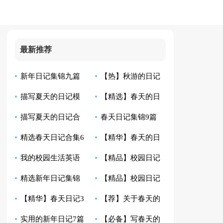
最新推荐
新年日记集锦九篇
【热】秋游的日记
描写夏天的日记模
【精选】春天的日
描写夏天的日记合
春天日记集锦9篇
板集合10篇
记模板7篇
精选春天日记合集6
【精华】春天的日
集五篇
我的校园生活英语
【精品】校园日记
篇
记三篇
精选新年日记集锦
【精品】校园日记
日记带翻译
模板合集8篇
【精华】春天日记3
【荐】关于春天的
10篇
汇总十篇
实用的新年日记7篇
【必备】写春天的
篇
日记