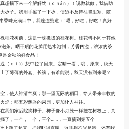
真想摘下来一个解解馋（ｃｈáｎ）！说做就做，我借助
的大枣子。我用手擦了一下枣，便迫不及待往嘴里塞。随
的枣香味充满口中，我连连赞道：“嗯，好吃，好吃！真好
一棵桂花树前，这是一株挺拔的桂花树。桂花树不同于其他
来泡茶。晒干后的花瓣用热水泡制，芳香四溢，浓浓的茶
更是金秋的好食品！
遐（ｘｉá）想中拉了回来。定睛一看，哦，原来，秋天
穿上了薄薄的外套、长裤，有谁能说，秋天没有到来呢？
天空，使人神清气爽；那一望无际的稻田，给人带来丰收的
的火焰；那五彩飘香的果园，更加让人神往。
，在我们家后院摘柿子。柿子像小灯笼一样挂在树枝上，真
，一个，二个，三个......，一直摘到第五个
树叶上跳了起来，把我吓得直叫。这吓得不光是我，还有我