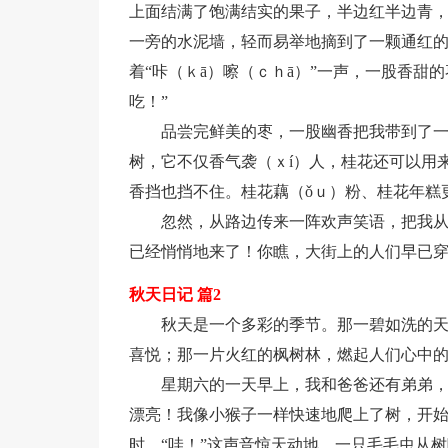
上面结满了饱满结实的果子，半边红半边青，
一旁的水泥墙，轻而易举地摘到了一颗通红
着“咔（ｋā）嚓（ｃｈā）”一声，一股香甜
吃！”
品尝完鲜美的枣，一股幽香把我带到了
树，它不仅香气袭（ｘí）人，桂花还可以用
香挡也挡不住。桂花藕（ǒｕ）粉、桂花年糕
忽然，从路边传来一阵欢声笑语，把我从
已经悄悄地来了！你瞧，大街上的人们早已
秋天日记 篇2
秋天是一个多彩的季节。那一碧如洗的
喜悦；那一片火红的枫树林，燃起人们心中
星期六的一天早上，我和爸爸还有弟弟
漂亮！我像小猴子一样快速地爬上了树，开始摘了
时，“哇！”这声音惊天动地，一只毛毛虫从