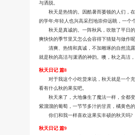
与洒脱。
秋天是热情的。因酷暑而萎顿的人们，
的学年;年轻人也兴高采烈地崇仰远眺，一个
秋天是真诚的。一阵秋风，吹散了平日
爽快快的季节里又怎么会容得下猜疑与做作呢
清爽、热情和真诚，不加雕琢的自然流
就是秋的高洁与潇洒的神韵。噢，秋之高洁
秋天日记 篇8
对于我这个小吃货来说，秋天就是一个
看有什么秋的果实吧。
秋天来了，大地像生了魔法一样，全都
紫溜溜的葡萄，一节节多汁的甘蔗，橘黄色
你们和我一样喜欢这果实丰硕的秋天吗?
秋天日记 篇9