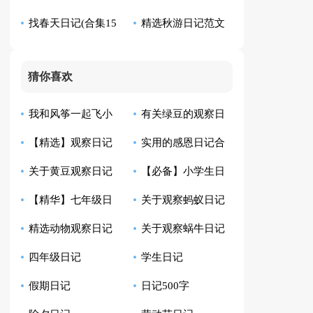
找春天日记(合集15
精选秋游日记范文
日记4篇
篇)
集合5篇
猜你喜欢
我和风筝一起飞小
有关绿豆的观察日
【精选】观察日记
实用的感恩日记合
学生日记
记模板汇总10篇
关于黄豆观察日记
【必备】小学生日
汇总9篇
集8篇
【精华】七年级日
关于观察蚂蚁日记
合集八篇
记范文汇总四篇
精选动物观察日记
关于观察蜗牛日记
记集锦10篇
范文6篇
四年级日记
学生日记
四篇
范文七篇
假期日记
日记500字