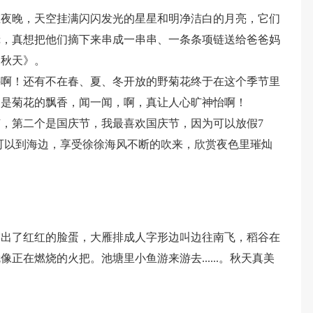
在夜晚，天空挂满闪闪发光的星星和明净洁白的月亮，它们
庞，真想把他们摘下来串成一串串、一条条项链送给爸爸妈
的秋天》。
兴啊！还有不在春、夏、冬开放的野菊花终于在这个季节里
处是菊花的飘香，闻一闻，啊，真让人心旷神怡啊！
，第二个是国庆节，我最喜欢国庆节，因为可以放假7
可以到海边，享受徐徐海风不断的吹来，欣赏夜色里璀灿
露出了红红的脸蛋，大雁排成人字形边叫边往南飞，稻谷在
正在燃烧的火把。池塘里小鱼游来游去......。秋天真美