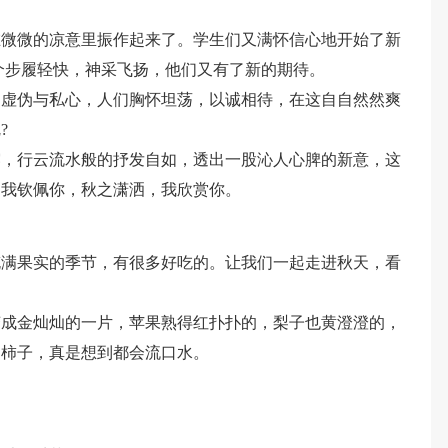
在微微的凉意里振作起来了。学生们又满怀信心地开始了新
个步履轻快，神采飞扬，他们又有了新的期待。
的虚伪与私心，人们胸怀坦荡，以诚相待，在这自自然然爽
?
露，行云流水般的抒发自如，透出一股沁人心脾的新意，这
，我钦佩你，秋之潇洒，我欣赏你。
充满果实的季节，有很多好吃的。让我们一起走进秋天，看
变成金灿灿的一片，苹果熟得红扑扑的，梨子也黄澄澄的，
的柿子，真是想到都会流口水。