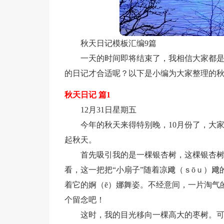
秋天日记模板汇编9篇
一天的时间即将结束了，我相信大家都
的日记才合适呢？以下是小编为大家整理的秋
秋天日记 篇1
12月31日星期五
今年的秋天来得特别晚，10月份了，大
起秋天。
首先吸引我的是一棵银杏树，这棵银杏
看，这一把把“小扇子”随着凉飕（ｓōｕ）
着它的婀（ē）娜舞姿。不经意间，一片淘气
个留念吧！
这时，我的目光移向一棵高大的枣树。