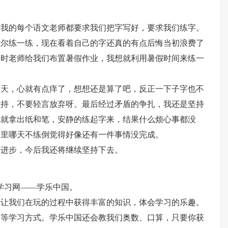
乎我的每个语文老师都要求我们把字写好，要求我们练字。
偶尔练一练，现在看着自己的字还真的有点后悔当初浪费了
假时老师给我们布置暑假作业，我想就利用暑假时间来练一
四天，心就有点痒了，想想还是算了吧，反正一下子字也不
坚持，不要轻言放弃呀。最后经过矛盾的争扎，我还是坚持
我就拿出纸和笔，安静的练起字来，结果什么烦心事都没
如里哪天不练倒觉得好像还有一件事情没完成。
的进步，今后我还将继续坚持下去。
学习网——学乐中国。
会让我们在玩的过程中获得丰富的知识，体会学习的乐趣。
测等学习方式。学乐中国还会教我们奥数、口算，只要你获