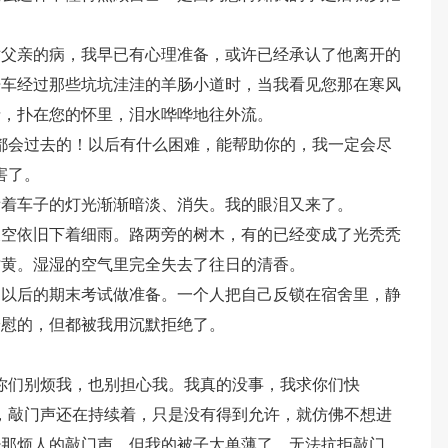
对父亲的病，我早已有心理准备，或许已经承认了他离开的
开车经过那些坑坑洼洼的羊肠小道时，当我看见您那在寒风
情，扑在您的怀里，泪水哗哗地往外流。
都会过去的！以后有什么困难，能帮助你的，我一定会尽
害了。
看着车子的灯光渐渐暗淡、消失。我的眼泪又来了。
天空依旧下着细雨。路两旁的树木，有的已经变成了光秃秃
枯黄。湿湿的空气里完全失去了往日的清香。
周以后的期末考试做准备。一个人把自己反锁在宿舍里，静
安慰的，但都被我用沉默拒绝了。
你们别烦我，也别担心我。我真的没事，我求你们快
，敲门声还在持续着，只是没有得到允许，就仿佛不想进
少那烦人的敲门声。但我的被子太单薄了，无法抗拒敲门