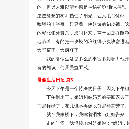
的，但另人难以望怀德是神秘谷称“野人谷”
层层叠叠的树叶挡住了阳光，让人毛骨悚然
黝黑的上半身，只穿着一件短短的豹皮裤。这
的就张张牙舞爪，恐叫起来，声音回荡在幽
地啃着；有的把一块烧的滚红得小炭块塞进
太野蛮了！太疯狂了！
我的暑假生活是多么的丰富多彩呀！他
有的知识，使我受益匪浅。
暑假生活日记 篇5
今天下午是一个特殊的日子，因为下午
下午到来了，姐姐和姑妈真的要回家去
前那样绿了，花儿也不再像以前那样芬芳了
就在我家楼下，我噙着泪水与姐姐告别
走的时候，我轻轻地对姐姐说：“姐姐，