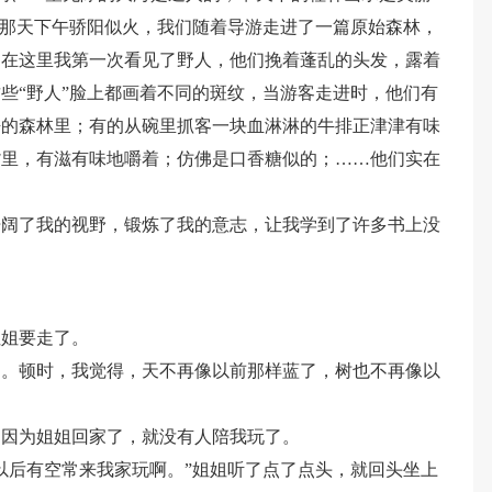
。那天下午骄阳似火，我们随着导游走进了一篇原始森林，
！在这里我第一次看见了野人，他们挽着蓬乱的头发，露着
些“野人”脸上都画着不同的斑纹，当游客走进时，他们有
静的森林里；有的从碗里抓客一块血淋淋的牛排正津津有味
嘴里，有滋有味地嚼着；仿佛是口香糖似的；……他们实在
开阔了我的视野，锻炼了我的意志，让我学到了许多书上没
姐姐要走了。
了。顿时，我觉得，天不再像以前那样蓝了，树也不再像以
。
，因为姐姐回家了，就没有人陪我玩了。
以后有空常来我家玩啊。”姐姐听了点了点头，就回头坐上