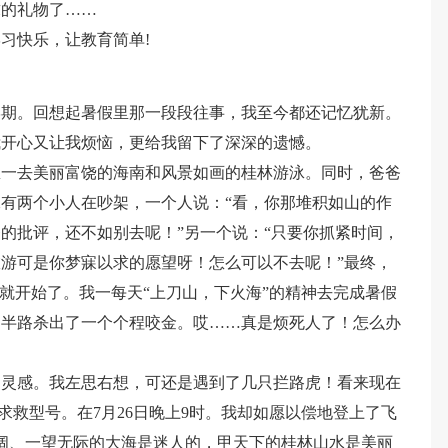
求的礼物了……
习快乐，让教育简单!
学期。回想起暑假里那一段段往事，我至今都还记忆犹新。
我开心又让我烦恼，更给我留下了深深的遗憾。
息一去美丽富饶的海南和风景如画的桂林游泳。同时，爸爸
有两个小人在吵架，一个人说：“看，你那堆积如山的作
的批评，还不如别去呢！”另一个说：“只要你抓紧时间，
游可是你梦寐以求的愿望呀！怎么可以不去呢！”最终，
”就开始了。我一每天“上刀山，下火海”的精神去完成暑假
，半路杀出了一个个程咬金。哎……真是烦死人了！怎么办
的灵感。我左思右想，可还是遇到了几只拦路虎！看来现在
和求救型号。在7月26日晚上9时。我却如愿以偿地登上了飞
阔、一望无际的大海是迷人的，甲天下的桂林山水是美丽