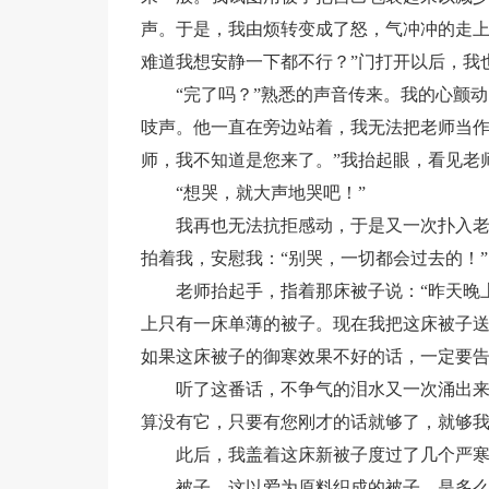
声。于是，我由烦转变成了怒，气冲冲的走上
难道我想安静一下都不行？”门打开以后，我
“完了吗？”熟悉的声音传来。我的心颤
吱声。他一直在旁边站着，我无法把老师当作
师，我不知道是您来了。”我抬起眼，看见老
“想哭，就大声地哭吧！”
我再也无法抗拒感动，于是又一次扑入
拍着我，安慰我：“别哭，一切都会过去的！”
老师抬起手，指着那床被子说：“昨天晚
上只有一床单薄的被子。现在我把这床被子
如果这床被子的御寒效果不好的话，一定要告
听了这番话，不争气的泪水又一次涌出
算没有它，只要有您刚才的话就够了，就够
此后，我盖着这床新被子度过了几个严
被子，这以爱为原料织成的被子，是多