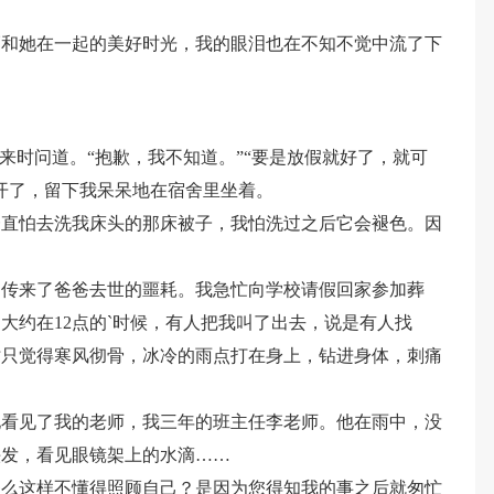
幅和她在一起的美好时光，我的眼泪也在不知不觉中流了下
来时问道。“抱歉，我不知道。”“要是放假就好了，就可
开了，留下我呆呆地在宿舍里坐着。
一直怕去洗我床头的那床被子，我怕洗过之后它会褪色。因
，传来了爸爸去世的噩耗。我急忙向学校请假回家参加葬
大约在12点的`时候，有人把我叫了出去，说是有人找
时只觉得寒风彻骨，冰冷的雨点打在身上，钻进身体，刺痛
地看见了我的老师，我三年的班主任李老师。他在雨中，没
头发，看见眼镜架上的水滴……
怎么这样不懂得照顾自己？是因为您得知我的事之后就匆忙