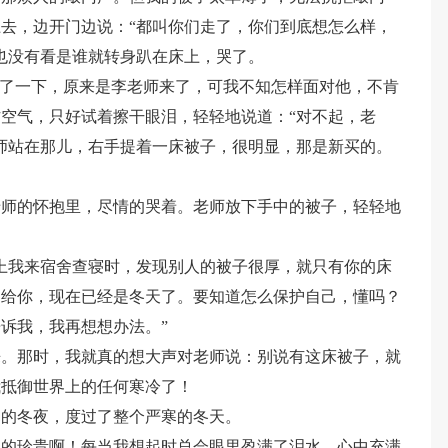
去，边开门边说：“都叫你们走了，你们到底想怎么样，
也没有看是谁就转身趴在床上，哭了。
动了一下，原来是李老师来了，可我不知怎样面对他，不肯
空气，只好试着擦干眼泪，轻轻地说道：“对不起，老
师站在那儿，右手提着一床被子，很明显，那是新买的。
老师的怀抱里，尽情的哭着。老师放下手中的被子，轻轻地
上我来宿舍查寝时，发现别人的被子很厚，就只有你的床
送给你，现在已经是冬天了。要知道怎么保护自己，懂吗？
诉我，我再想想办法。”
来。那时，我就真的想大声对老师说：别说有这床被子，就
我抵御世界上的任何寒冷了！
寒的冬夜，度过了整个严寒的冬天。
么的珍贵啊！每当我想起时总会眼里盈满了泪水，心中充满