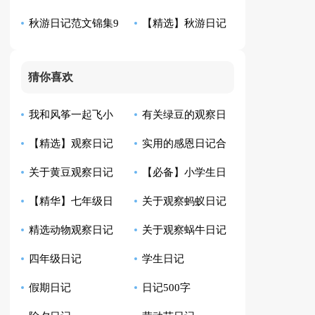
秋游日记范文锦集9
【精选】秋游日记
记
日记4篇
篇
集锦十篇
猜你喜欢
我和风筝一起飞小
有关绿豆的观察日
【精选】观察日记
实用的感恩日记合
学生日记
记模板汇总10篇
关于黄豆观察日记
【必备】小学生日
汇总9篇
集8篇
【精华】七年级日
关于观察蚂蚁日记
合集八篇
记范文汇总四篇
精选动物观察日记
关于观察蜗牛日记
记集锦10篇
范文6篇
四年级日记
学生日记
四篇
范文七篇
假期日记
日记500字