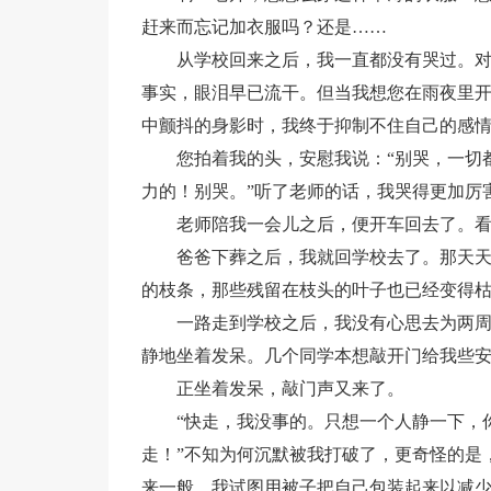
赶来而忘记加衣服吗？还是……
从学校回来之后，我一直都没有哭过。
事实，眼泪早已流干。但当我想您在雨夜里
中颤抖的身影时，我终于抑制不住自己的感
您拍着我的头，安慰我说：“别哭，一切
力的！别哭。”听了老师的话，我哭得更加厉
老师陪我一会儿之后，便开车回去了。
爸爸下葬之后，我就回学校去了。那天
的枝条，那些残留在枝头的叶子也已经变得
一路走到学校之后，我没有心思去为两
静地坐着发呆。几个同学本想敲开门给我些
正坐着发呆，敲门声又来了。
“快走，我没事的。只想一个人静一下，
走！”不知为何沉默被我打破了，更奇怪的是
来一般。我试图用被子把自己包装起来以减