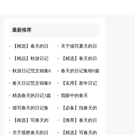
最新推荐
【精选】春天的日
关于描写夏天的日
【精品】秋游日记
【精选】春天的日
记七篇
记五篇
秋游日记范文锦集8
春天的日记集锦9篇
范文集合10篇
记合集7篇
春天日记范文锦集9
【实用】新年日记
篇
精选春天的日记3篇
我眼中的春天
篇
汇总十篇
描写春天的日记集
【必备】找春天的
【精选】写春天的
【推荐】春天的日
锦八篇
日记4篇
关于观察春天的日
【精选】写春天的
日记汇编7篇
记汇总10篇