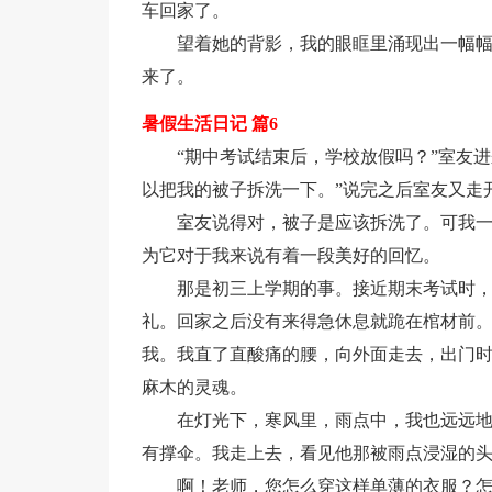
车回家了。
望着她的背影，我的眼眶里涌现出一幅
来了。
暑假生活日记 篇6
“期中考试结束后，学校放假吗？”室友进
以把我的被子拆洗一下。”说完之后室友又走
室友说得对，被子是应该拆洗了。可我
为它对于我来说有着一段美好的回忆。
那是初三上学期的事。接近期末考试时
礼。回家之后没有来得急休息就跪在棺材前。
我。我直了直酸痛的腰，向外面走去，出门
麻木的灵魂。
在灯光下，寒风里，雨点中，我也远远
有撑伞。我走上去，看见他那被雨点浸湿的
啊！老师，您怎么穿这样单薄的衣服？