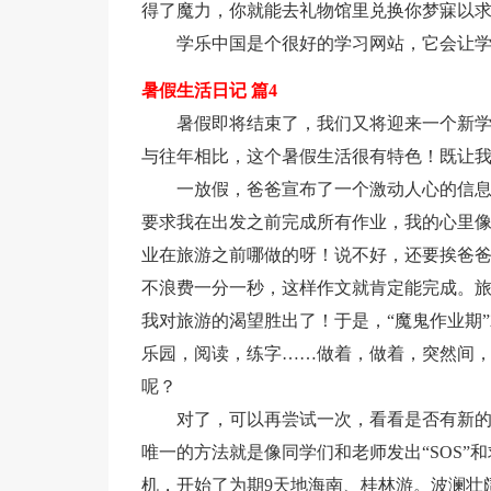
得了魔力，你就能去礼物馆里兑换你梦寐以
学乐中国是个很好的学习网站，它会让学
暑假生活日记 篇4
暑假即将结束了，我们又将迎来一个新
与往年相比，这个暑假生活很有特色！既让
一放假，爸爸宣布了一个激动人心的信
要求我在出发之前完成所有作业，我的心里像
业在旅游之前哪做的呀！说不好，还要挨爸爸
不浪费一分一秒，这样作文就肯定能完成。旅
我对旅游的渴望胜出了！于是，“魔鬼作业期
乐园，阅读，练字……做着，做着，突然间
呢？
对了，可以再尝试一次，看看是否有新
唯一的方法就是像同学们和老师发出“SOS”
机，开始了为期9天地海南、桂林游。波澜壮