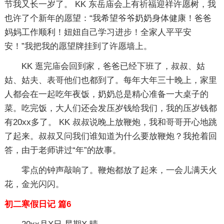
节我又长一岁了。 KK 东岳庙会上有祈福迎祥许愿树，我
也许了个新年的愿望：“我希望爷爷奶奶身体健康！爸爸
妈妈工作顺利！妞妞自己学习进步！全家人平平安
安！”我把我的愿望牌挂到了许愿墙上。
KK 逛完庙会回到家，爸爸已经下班了，叔叔、姑
姑、姑夫、表哥他们也都到了。每年大年三十晚上，家里
人都会在一起吃年夜饭，奶奶总是精心准备一大桌子的
菜。吃完饭，大人们还会发压岁钱给我们，我的压岁钱都
有20xx多了。 KK 叔叔说晚上放鞭炮，我和哥哥开心地跳
了起来。叔叔又问我们谁知道为什么要放鞭炮？我抢着回
答，由于老师讲过“年”的故事。
零点的钟声敲响了。鞭炮都放了起来，一会儿满天火
花，金光闪闪。
初二寒假日记 篇6