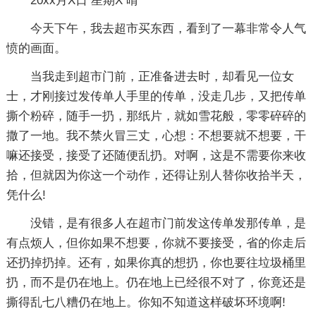
20xx月X日 星期X 晴
今天下午，我去超市买东西，看到了一幕非常令人气
愤的画面。
当我走到超市门前，正准备进去时，却看见一位女
士，才刚接过发传单人手里的传单，没走几步，又把传单
撕个粉碎，随手一扔，那纸片，就如雪花般，零零碎碎的
撒了一地。我不禁火冒三丈，心想：不想要就不想要，干
嘛还接受，接受了还随便乱扔。对啊，这是不需要你来收
拾，但就因为你这一个动作，还得让别人替你收拾半天，
凭什么!
没错，是有很多人在超市门前发这传单发那传单，是
有点烦人，但你如果不想要，你就不要接受，省的你走后
还扔掉扔掉。还有，如果你真的想扔，你也要往垃圾桶里
扔，而不是仍在地上。仍在地上已经很不对了，你竟还是
撕得乱七八糟仍在地上。你知不知道这样破坏环境啊!