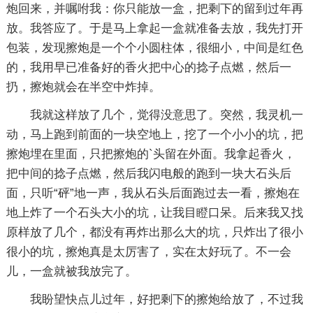
炮回来，并嘱咐我：你只能放一盒，把剩下的留到过年再
放。我答应了。于是马上拿起一盒就准备去放，我先打开
包装，发现擦炮是一个个小圆柱体，很细小，中间是红色
的，我用早已准备好的香火把中心的捻子点燃，然后一
扔，擦炮就会在半空中炸掉。
我就这样放了几个，觉得没意思了。突然，我灵机一
动，马上跑到前面的一块空地上，挖了一个小小的坑，把
擦炮埋在里面，只把擦炮的`头留在外面。我拿起香火，
把中间的捻子点燃，然后我闪电般的跑到一块大石头后
面，只听“砰”地一声，我从石头后面跑过去一看，擦炮在
地上炸了一个石头大小的坑，让我目瞪口呆。后来我又找
原样放了几个，都没有再炸出那么大的坑，只炸出了很小
很小的坑，擦炮真是太厉害了，实在太好玩了。不一会
儿，一盒就被我放完了。
我盼望快点儿过年，好把剩下的擦炮给放了，不过我