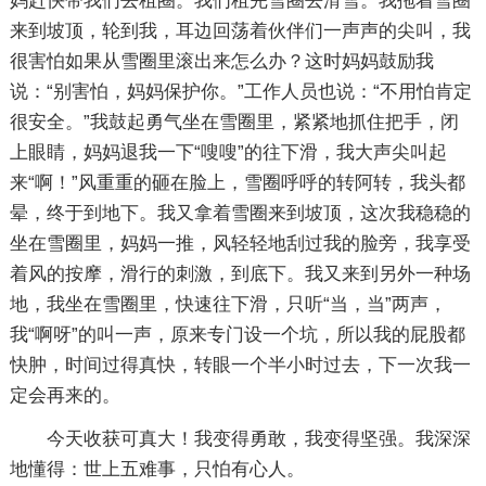
妈赶快带我们去租圈。我们租完雪圈去滑雪。我拖着雪圈
来到坡顶，轮到我，耳边回荡着伙伴们一声声的尖叫，我
很害怕如果从雪圈里滚出来怎么办？这时妈妈鼓励我
说：“别害怕，妈妈保护你。”工作人员也说：“不用怕肯定
很安全。”我鼓起勇气坐在雪圈里，紧紧地抓住把手，闭
上眼睛，妈妈退我一下“嗖嗖”的往下滑，我大声尖叫起
来“啊！”风重重的砸在脸上，雪圈呼呼的转阿转，我头都
晕，终于到地下。我又拿着雪圈来到坡顶，这次我稳稳的
坐在雪圈里，妈妈一推，风轻轻地刮过我的脸旁，我享受
着风的按摩，滑行的刺激，到底下。我又来到另外一种场
地，我坐在雪圈里，快速往下滑，只听“当，当”两声，
我“啊呀”的叫一声，原来专门设一个坑，所以我的屁股都
快肿，时间过得真快，转眼一个半小时过去，下一次我一
定会再来的。
今天收获可真大！我变得勇敢，我变得坚强。我深深
地懂得：世上五难事，只怕有心人。