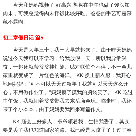
今天和妈妈视频了!好高兴!爸爸在中午也做了馒头加
肉末，可我总觉得肉末拌饭比较好吃。爸爸的手艺可是深
藏不露啊!
初二寒假日记 篇5
今天是大年三十，我一大早就起来了。由于昨天妈妈
说过今天我可以不学习，给我放假一天，所以我异常兴
奋，一起床就帮爷爷挂灯笼、贴对联忙个不停，不一会儿
家里就变成了一片红色的海洋。 KK 换上新衣服，我开心
地问妈妈：“可不可以天天过新年！我就可以天天这么开
心，不用做作业了。”妈妈摸了摸我的脑袋笑了。 KK 吃过
中午饭，我就闹着爷爷带我去东岳庙会玩。临走时，我还
带了个小本本，由于妈妈要我回来写篇作文。
KK 庙会上好多人，爷爷领着我，生怕我丢了，其实
要是丢了我也知道回家的路。我已经是大孩子了！过了春