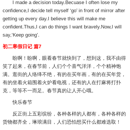
I made a decision today.Becuase I often lose my
confidence,I decide tell myself ‘go’ in front of mirror after
getting up every day.I believe this will make me
confident.Thus,I can do things I want bravely.Now,I will
say,‘Keep going’.
初二寒假日记 篇7
盼啊！盼啊，眼看春节就快到了，想到这，我不由得
笑了起来，在春节前，人们个个喜气洋洋，个个精神饱
满。逛街的人络绎不绝，有的在买年画，有的在买年货，
有的坐着火箱围着火炉看电视，还有的人在打麻将打扑
克，等等不一而足。春节真的让人开心哦。
快乐春节
反正街上五彩缤纷，各种各样的人都有，各种各样的
货物都齐全，琳琅满目，人们恐怕想买什么都难选取！