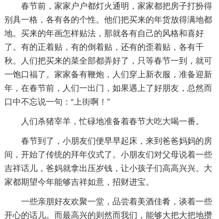
春节前，家家户户都灯火通明，家家都把房子打扮得
别具一格，各有各的个性。他们把买来的年货放得满地都
地。买来的年画怎样贴法，那就各有自己的风格和喜好
了。有的正着贴，有的倒着贴，还有的歪着贴，各有千
秋。人们把买来的菜全部都弄好了，只等春节一到，就可
一饱口福了。家家备有鞭炮，人们穿上新衣服，准备迎新
年，在春节前，人们一出门，如果遇上了好朋友，总然而
口中不忘说一句：“上街啊！”
人们杀猪宰羊，忙碌地准备着春节大吃大喝一番。
春节到了，小朋友们便早早起床，来到爸爸妈妈的房
间，开始了传统的拜年仪式了。小朋友们对父母说着一些
吉祥话儿，爸妈就拿出压岁钱，让小孩子们高高兴兴。大
家都期望今年能够吉祥如意，招财进宝。
一些亲朋好友欢聚一堂，品尝着美酒佳肴，谈着一些
开心的话儿。而最高兴的则然而我们，能够大把大把地攒