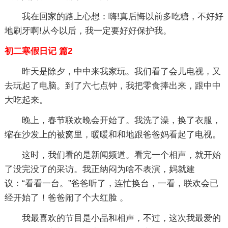
我在回家的路上心想：嗨!真后悔以前多吃糖，不好好
地刷牙啊!从今以后，我一定要好好保护我。
初二寒假日记 篇2
昨天是除夕，中中来我家玩。我们看了会儿电视，又
去玩起了电脑。到了六七点钟，我把零食捧出来，跟中中
大吃起来。
晚上，春节联欢晚会开始了。我洗了澡，换了衣服，
缩在沙发上的被窝里，暖暖和和地跟爸爸妈看起了电视。
这时，我们看的是新闻频道。看完一个相声，就开始
了没完没了的采访。我正纳闷为啥不表演，妈就建
议：“看看一台。”爸爸听了，连忙换台，一看，联欢会已
经开始了！爸爸闹了个大红脸 。
我最喜欢的节目是小品和相声，不过，这次我最爱的