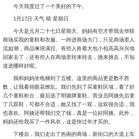
今天我度过了一个美好的下午。
1月17日 天气 晴 星期日
今天是元月二十七日星期天。妈妈有空才带我去华联
商场买我的童鞋和衣服。一跨进商场大门，只见商场里人
流如潮，商品琳琅满目。有些人拎着大包小包高高兴兴地
回家去了，还有些人在商场里转来转去，挑来挑去，不知
道选哪样好呢。
我和妈妈坐电梯到了五楼。这里的商品更是数不胜
数，让我看得眼花缭乱。我们先到了买童鞋区域，看了好
几个童鞋柜台，最后选了明璐牌童鞋。营业员阿姨先后拿
了几双鞋，可都不合适，她又找了一双，这双很合适，我
也喜欢。阿姨还帮我们交了钱，真是一位好阿姨。此外，
妈妈还给我买了一件风衣，这是快过年才买的。
下楼后，我们走出了热闹的商场，新街口的大道上车