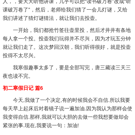
人，，要天天听他讲课，几乎可以把“读书破万卷”改成“听
课破万卷了”，然后，老师给我们猜了一会儿灯谜，又给
我们讲述了猜灯谜猜法，就让我们去投壶。
一开始，我们都抢竹签往壶里投，然后才井井有条地
每人拿一个投。投壶我们玩得并不尽兴，因为才玩五分钟
就让我们走了。这次梦回汉朝，我们听得很好，就是投壶
投得不太尽兴。
我寒假趣事太多了，要是全部写完，唐三藏读三天三
夜也读不完。
初二寒假日记 篇6
今天,我做了一个决定,有的时候我会不自信.所以我要
每天早上起床后对着镜子说一遍加油.因为我认为那样会使
我变得自信.那样,我就可以大胆的去做一些我想要做却会
紧张的事.现在,我要说一句：加油!