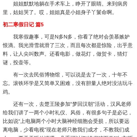
姐姐默默地躺在手术车上，睁开了眼睛。来到病房
里，姑姑哭了。哎，姐姐真是小姐身子丫鬟命啊。
初二寒假日记 篇5
我寒假趣事，可是N多N多，你看了绝对会羡慕嫉妒
恨滴。我光滑雪就滑了三次，而且每次都是惊险，出乎意
料，让人尖叫数声。还看电影，做花灯，做贺卡，猜灯
谜，投壶等。
有一次去民俗博物馆，可以说是去了一次，十年不
忘。滚铁环学是又简单又困难，没有胆量人绝对没法玩斗
鸡。
还有一次，去楚王陵参加“梦回汉朝”活动，汉风老师
给我们讲了一两个小时礼仪、风俗，有很多句子是必记，
比如说“上电脑两个小时大脑神经细胞会受损，所以要远
离电脑，少看电视”现在老师只教我们成才，不教我们成