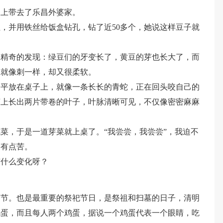
装上带去了乐昌外婆家。
，并用铁丝给饭盒钻孔，钻了近50多个，她说这样豆子就
加精奇的发现：绿豆们的牙变长了，黄豆的芽也长大了，而
，就像刺一样，却又很柔软。
，平放在桌子上，就像一条长长的青蛇，正在回头咬自己的
芽上长出两片带卷的叶子，叶脉清晰可见，不仅像密密麻麻
菜，于是一道芽菜就上桌了。“我尝尝，我尝尝”，我迫不
是有点苦。
有什么变化呀？
明节。也是最重要的祭祀节日，是祭祖和扫墓的日子，清明
鸡蛋，而且每人两个鸡蛋，据说一个鸡蛋代表一个眼睛，吃