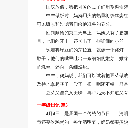
国庆放假，我把可爱的豆子们用塑料盒
中午做饭时，妈妈用火的热量将铁丝烧红
可以吸收和过滤我们给他准备的养分。
回到顺德的第二天早上，妈妈又有了更
且，他们的牙上，还长出了一些细细的小丝
试着将绿豆们的芽拉直，就像一个路灯
脖子，他们的嘴里吐出一条细细的嫩芽，嫩
的蛛丝，还向一条细蜈蚣。
中午，妈妈说，我们可以试着把豆芽做成
及待地拿起筷子，尝了一根，嗯还不错，只
豆芽又漂亮又美味，再种几天不知道又
一年级日记 篇3
4月4日，是我国一个传统的节日——清
节还要吃鸡蛋的，每年清明节，奶奶都要煮