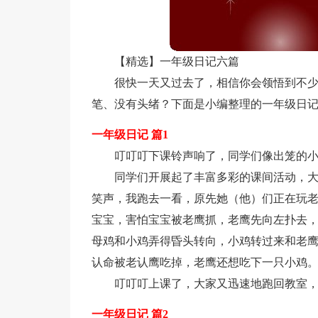
【精选】一年级日记六篇
很快一天又过去了，相信你会领悟到不
笔、没有头绪？下面是小编整理的一年级日记
一年级日记 篇1
叮叮叮下课铃声响了，同学们像出笼的
同学们开展起了丰富多彩的课间活动，
笑声，我跑去一看，原先她（他）们正在玩
宝宝，害怕宝宝被老鹰抓，老鹰先向左扑去，
母鸡和小鸡弄得昏头转向，小鸡转过来和老
认命被老认鹰吃掉，老鹰还想吃下一只小鸡
叮叮叮上课了，大家又迅速地跑回教室
一年级日记 篇2