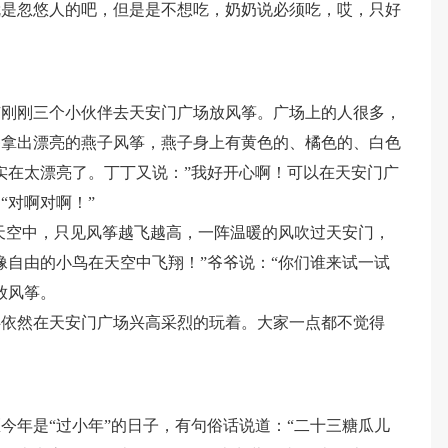
就是忽悠人的吧，但是是不想吃，奶奶说必须吃，哎，只好
有刚刚三个小伙伴去天安门广场放风筝。广场上的人很多，
爷拿出漂亮的燕子风筝，燕子身上有黄色的、橘色的、白色
实在太漂亮了。丁丁又说：”我好开心啊！可以在天安门广
“对啊对啊！”
天空中，只见风筝越飞越高，一阵温暖的风吹过天安门，
像自由的小鸟在天空中飞翔！”爷爷说：“你们谁来试一试
放风筝。
伴依然在天安门广场兴高采烈的玩着。大家一点都不觉得
今年是“过小年”的日子，有句俗话说道：“二十三糖瓜儿