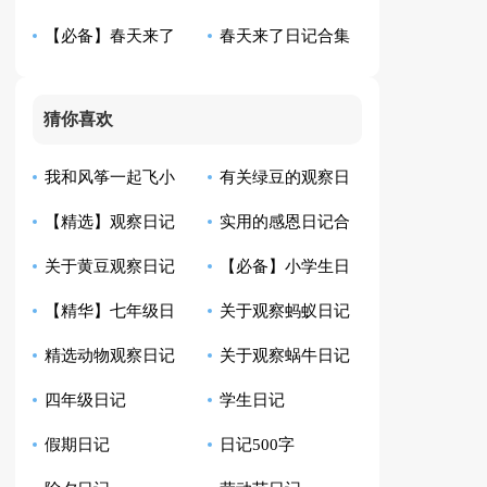
【必备】春天来了
春天来了日记合集
编15篇)
篇
日记合集7篇
六篇
猜你喜欢
我和风筝一起飞小
有关绿豆的观察日
【精选】观察日记
实用的感恩日记合
学生日记
记模板汇总10篇
关于黄豆观察日记
【必备】小学生日
汇总9篇
集8篇
【精华】七年级日
关于观察蚂蚁日记
合集八篇
记范文汇总四篇
精选动物观察日记
关于观察蜗牛日记
记集锦10篇
范文6篇
四年级日记
学生日记
四篇
范文七篇
假期日记
日记500字