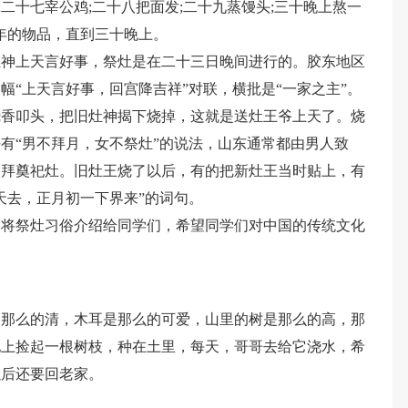
;二十七宰公鸡;二十八把面发;二十九蒸馒头;三十晚上熬一
年的物品，直到三十晚上。
灶神上天言好事，祭灶是在二十三日晚间进行的。胶东地区
幅“上天言好事，回宫降吉祥”对联，横批是“一家之主”。
烧香叩头，把旧灶神揭下烧掉，这就是送灶王爷上天了。烧
有“男不拜月，女不祭灶”的说法，山东通常都由男人致
香拜奠祀灶。旧灶王烧了以后，有的把新灶王当时贴上，有
天去，正月初一下界来”的词句。
，将祭灶习俗介绍给同学们，希望同学们对中国的传统文化
是那么的清，木耳是那么的可爱，山里的树是那么的高，那
地上捡起一根树枝，种在土里，每天，哥哥去给它浇水，希
以后还要回老家。