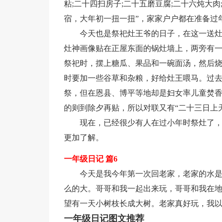
粘;二十四扫房子;二十五磨豆腐;二十六炖大肉
宿，大年初一扭一扭”，家家户户都在准备过
今天也是祭祀灶王爷的日子，在这一送
灶神画像贴在正屋东面的锅灶墙上，两旁有一
祭祀时，摆上糖瓜、果品和一碗面汤，然后
时要加一些谷草和杂粮，好给灶王喂马。过去
祭，但在恩县、博平等地却是妇女率儿童焚
的则到除夕再贴，所以对联又有“二十三日上
现在，已经很少有人在过小年时祭灶了
更加了解。
一年级日记 篇6
今天是我今年第一次回老家，老家的水
么的大。哥哥和我一起出来玩，哥哥和我在
望有一天小树枝长成大树。老家真好玩，我
一年级日记图文推荐