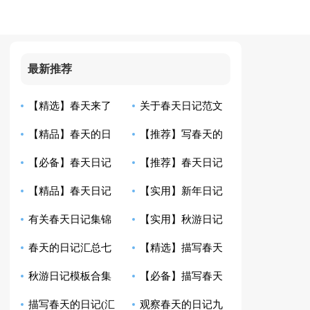
最新推荐
【精选】春天来了
关于春天日记范文
【精品】春天的日
【推荐】写春天的
日记范文6篇
五篇
【必备】春天日记
【推荐】春天日记
记集锦5篇
日记九篇
【精品】春天日记
【实用】新年日记
汇总5篇
八篇
有关春天日记集锦
【实用】秋游日记
合集7篇
锦集10篇
春天的日记汇总七
【精选】描写春天
五篇
汇编十篇
秋游日记模板合集
【必备】描写春天
篇
日记3篇
描写春天的日记(汇
观察春天的日记九
七篇
的日记集合6篇