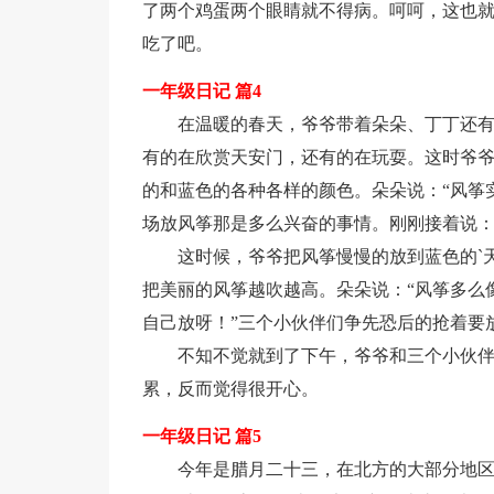
了两个鸡蛋两个眼睛就不得病。呵呵，这也
吃了吧。
一年级日记 篇4
在温暖的春天，爷爷带着朵朵、丁丁还
有的在欣赏天安门，还有的在玩耍。这时爷
的和蓝色的各种各样的颜色。朵朵说：“风筝
场放风筝那是多么兴奋的事情。刚刚接着说：
这时候，爷爷把风筝慢慢的放到蓝色的`
把美丽的风筝越吹越高。朵朵说：“风筝多么
自己放呀！”三个小伙伴们争先恐后的抢着要
不知不觉就到了下午，爷爷和三个小伙
累，反而觉得很开心。
一年级日记 篇5
今年是腊月二十三，在北方的大部分地区