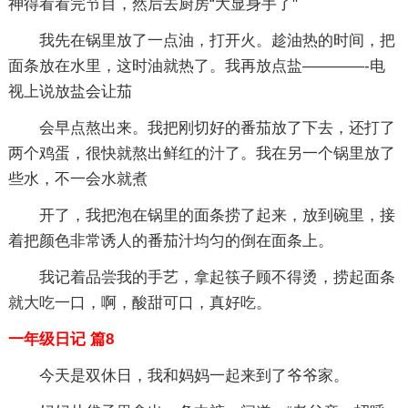
神得看看完节目，然后去厨房“大显身手了"
我先在锅里放了一点油，打开火。趁油热的时间，把
面条放在水里，这时油就热了。我再放点盐————-电
视上说放盐会让茄
会早点熬出来。我把刚切好的番茄放了下去，还打了
两个鸡蛋，很快就熬出鲜红的汁了。我在另一个锅里放了
些水，不一会水就煮
开了，我把泡在锅里的面条捞了起来，放到碗里，接
着把颜色非常诱人的番茄汁均匀的倒在面条上。
我记着品尝我的手艺，拿起筷子顾不得烫，捞起面条
就大吃一口，啊，酸甜可口，真好吃。
一年级日记 篇8
今天是双休日，我和妈妈一起来到了爷爷家。