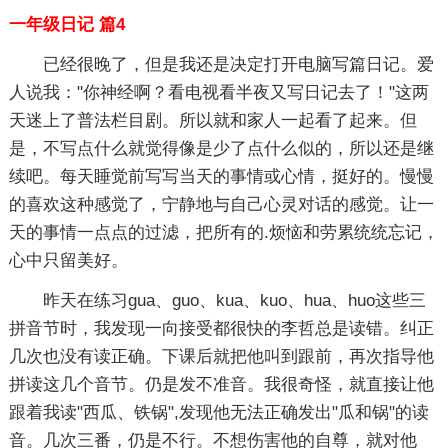
一年级日记 篇4
已经很晚了，但是我还是决定打开电脑写篇日记。爱
人说我："你神经啊？看电视看半夜又写日记去了！"这两
天迷上了普法栏目剧。所以就和家人一起看了起来。但
是，不写点什么就觉得像是少了点什么似的，所以还是继
续吧。每天睡觉前写写当天的事情或心情，挺好的。慢慢
的喜欢这种感觉了，宁静地与自己心灵对话的感觉。让一
天的事情一点点的过滤，把所有的.烦恼和劳累统统忘记，
心中只留美好。
昨天在练习gua、guo、kua、kuo、hua、huo这些三
拼音节时，我发现一向接受都很快的李哲总是读错。纠正
几次也没有读正确。下课后就把他叫到跟前，再次指导他
拼读这几个音节。仍是发不准音。我很奇怪，就直接让他
跟着我读"西瓜、铁锅",发现他无法正确发出"瓜和锅"的读
音。几次三番，仍是不行。不想伤害他的自尊，就对他