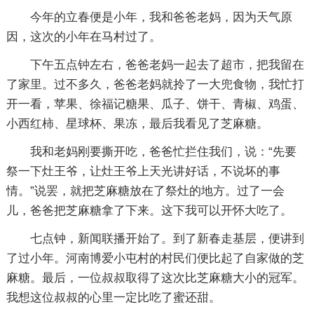
今年的立春便是小年，我和爸爸老妈，因为天气原
因，这次的小年在马村过了。
下午五点钟左右，爸爸老妈一起去了超市，把我留在
了家里。过不多久，爸爸老妈就拎了一大兜食物，我忙打
开一看，苹果、徐福记糖果、瓜子、饼干、青椒、鸡蛋、
小西红柿、星球杯、果冻，最后我看见了芝麻糖。
我和老妈刚要撕开吃，爸爸忙拦住我们，说：“先要
祭一下灶王爷，让灶王爷上天光讲好话，不说坏的事
情。”说罢，就把芝麻糖放在了祭灶的地方。过了一会
儿，爸爸把芝麻糖拿了下来。这下我可以开怀大吃了。
七点钟，新闻联播开始了。到了新春走基层，便讲到
了过小年。河南博爱小屯村的村民们便比起了自家做的芝
麻糖。最后，一位叔叔取得了这次比芝麻糖大小的冠军。
我想这位叔叔的心里一定比吃了蜜还甜。