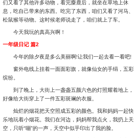
们又看了其他许多动物，看完麋鹿后，就坐在草地上休
息，吃自己带来的东西。吃完了东西，咱们又看了河马、
松鼠猴等动物。这时候老师说走了，咱们就上了车。
今天我玩的真高兴啊！
一年级日记 篇2
今年的除夕夜是多么美丽啊!让我们一起去看一看吧!
窗外电线上挂着一面面彩旗，就像仙女的手绢，五彩
缤纷。
到了晚上，大街上一盏盏五颜六色的灯照耀着地上，
好像给大街穿上了一件五彩斑斓的衣服。
灿烂的烟花把天空照成五彩的颜色。我和妈妈一起快
乐地玩着小烟花。我们在河边，妈妈帮我点火，我扔上天
空，只听“嘣”的一声，天空中似乎印出了我的脸。