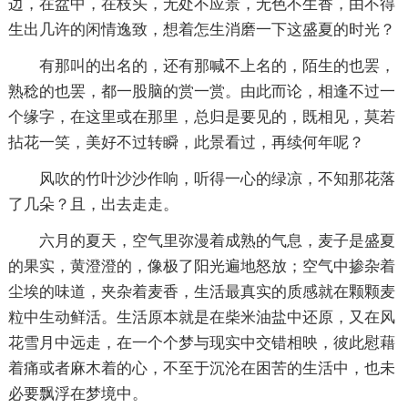
边，在盆中，在枝头，无处不应景，无色不生香，由不得
生出几许的闲情逸致，想着怎生消磨一下这盛夏的时光？
有那叫的出名的，还有那喊不上名的，陌生的也罢，
熟稔的也罢，都一股脑的赏一赏。由此而论，相逢不过一
个缘字，在这里或在那里，总归是要见的，既相见，莫若
拈花一笑，美好不过转瞬，此景看过，再续何年呢？
风吹的竹叶沙沙作响，听得一心的绿凉，不知那花落
了几朵？且，出去走走。
六月的夏天，空气里弥漫着成熟的气息，麦子是盛夏
的果实，黄澄澄的，像极了阳光遍地怒放；空气中掺杂着
尘埃的味道，夹杂着麦香，生活最真实的质感就在颗颗麦
粒中生动鲜活。生活原本就是在柴米油盐中还原，又在风
花雪月中远走，在一个个梦与现实中交错相映，彼此慰藉
着痛或者麻木着的心，不至于沉沦在困苦的生活中，也未
必要飘浮在梦境中。