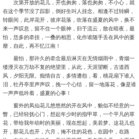
次第开放的花儿，开也匆匆，落也匆匆，不小心，就
在这个季节没了踪影，倒好生叫人挂念。相逢不过转瞬，
转眼间，此岸花开，彼岸花落，吹落在盛夏的风中，换不
来一声叹息，留不住一个眼神，归于流云，散在暗夜，最
怕，恁多的牵挂，一叠的相思，化作谁随手丢在风中的萎
靡，自此，再不忆江南！
最怕，那许久的牵念最后淋灭在无情烟雨中，青烟一
缕湮灭在万劫不复的绝望里，从此，天涯望断，古道西
风，夕阳无限。痴情自古，多情遭怨，看，桃花扇下谁人
泪，牡丹亭里声声叹，挽一个心结 ，留一地落花，像是谁
一声声低吟着，盛夏的心事！
窗外的凤仙花儿悠悠然的开在风中，貌似不经意的一
瞥，已经轻抚心门，想起年少时的指甲草，一个平凡的草
花，带给我年幼时的美丽，现在想起，美若梦。这花儿也
开，那花儿也开，六月，掩不住的花色，在园中，在路