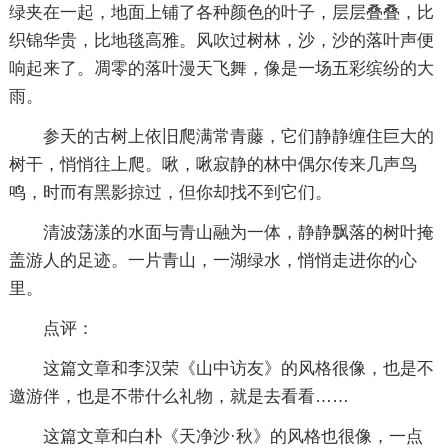
绿夹在一起，地面上铺了各种颜色的叶子，层层叠叠，比
织锦华贵，比地毯高雅。风吹过树林，沙，沙的落叶声便
响起来了。凋零的落叶漫天飞舞，像是一场五彩缤纷的大
雨。
参天的古树上依旧爬满常青藤，它们静静缠住巨大的
树干，悄悄往上爬。啾，啾寂静的林中偶尔传来几声鸟
鸣，时而有黑影掠过，但你却找不到它们。
清波荡漾的水面与青山融为一体，静静飘落的树叶掩
盖游人的足迹。一片青山，一湖绿水，悄悄走进你的心
里。
点评：
这篇文章和李汉荣《山中访友》的风格很像，也是不
邀游伴，也是不带什么礼物，就是去看看……
这篇文章和白朴《天净沙·秋》的风格也很像，一点