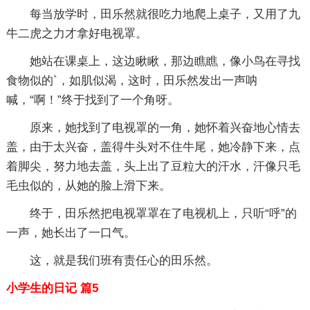
每当放学时，田乐然就很吃力地爬上桌子，又用了九
牛二虎之力才拿好电视罩。
她站在课桌上，这边瞅瞅，那边瞧瞧，像小鸟在寻找
食物似的`，如肌似渴，这时，田乐然发出一声呐
喊，“啊！”终于找到了一个角呀。
原来，她找到了电视罩的一角，她怀着兴奋地心情去
盖，由于太兴奋，盖得牛头对不住牛尾，她冷静下来，点
着脚尖，努力地去盖，头上出了豆粒大的汗水，汗像只毛
毛虫似的，从她的脸上滑下来。
终于，田乐然把电视罩罩在了电视机上，只听“呼”的
一声，她长出了一口气。
这，就是我们班有责任心的田乐然。
小学生的日记 篇5