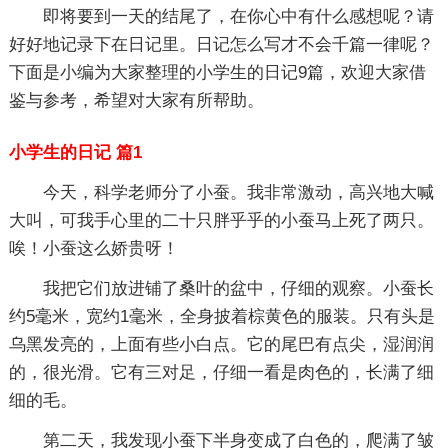
即将要到一天的结尾了，在你心中有什么感想呢？请
好好地记录下在日记里。日记怎么写才不会千篇一律呢？
下面是小编为大家整理的小学生的日记9篇，欢迎大家借
鉴与参考，希望对大家有所帮助。
小学生的日记 篇1
今天，科学老师分了小蚕。我非常激动，高兴地大喊
大叫，可我手心里的二十只胖乎乎的小蚕马上死了两只。
唉！小蚕这么娇贵呀！
我把它们放进铺了桑叶的盆中，仔细的观察。小蚕长
约5毫米，宽约1毫米，全身披着棕黄色的服装。只有头是
乌黑发亮的，上面有些小白点。它的尾巴有点尖，湿润润
的，很光滑。它有三对足，仔细一看是肉色的，长满了细
细的毛。
第二天，我发现小蚕下半身变成了白色的，爬满了皱