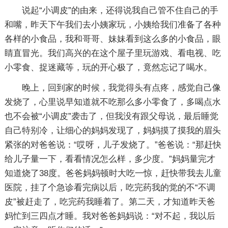
说起“小调皮”的由来，还得说我自己管不住自己的手
和嘴，昨天下午我们去小姨家玩，小姨给我们准备了各种
各样的小食品，我和哥哥、妹妹看到这么多的小食品，眼
睛直冒光。我们高兴的在这个屋子里玩游戏、看电视、吃
小零食、捉迷藏等，玩的开心极了，竟然忘记了喝水。
晚上，回到家的时候，我觉得头有点疼，感觉自己像
发烧了，心里说早知道就不吃那么多小零食了，多喝点水
也不会被“小调皮”袭击了，但我没有跟父母说，最后睡觉
自己特别冷，让细心的妈妈发现了，妈妈摸了摸我的眉头
紧张的对爸爸说：“哎呀，儿子发烧了。”爸爸说：“那赶快
给儿子量一下，看看情况怎么样，多少度。”妈妈量完才
知道烧了38度。爸爸妈妈顿时大吃一惊，赶快带我去儿童
医院，挂了个急诊看完病以后，吃完药我的觉的不“不调
皮”被赶走了，吃完药我睡着了。第二天，才知道昨天爸
妈忙到三四点才睡。我对爸爸妈妈说：“对不起，我以后