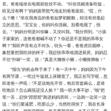
音。爸爸端坐在电视前纹丝不动。 “叫你洗碗准备吃饭，
听见没有啊？”妈妈面带怒气地走到爸爸面前。“哎，什
么？噢！”坐在我身边的爸爸如梦初醒般，却没有丝毫起
立的意思。“宝宝女，你妈叫你洗碗。别看电视了，快
去。” “妈妈分明是叫你嘛，又没叫我。”我分辩到。“小孩
子家家的，连爸爸都喊不动了？你还是不是我的乖乖女
啊？”我听声音有点不对头，转头一看，爸爸虎目圆睁，
象想要把我吃掉的样子，我赶快乖乖地溜进厨房。妈妈忍
不住“扑哧”一笑，说：“真是大懒推小懒，小懒推脚板！”
“报仇”的机会终于来了！有一天中午，妈妈因为下午
有两节课，一吃过午饭就上床睡觉了。我正在写字呢，忽
听老爸一声吼：“不是说饱先不管，饱后管盘碗么，是谁
吃饱后？怎么碗筷还没人捡？” 我一听大事不妙，“啪”把
笔一丢，赶快“蹬蹬蹬”跑进妈妈房间，一边跑一边笑一边
说：“你们要减肥，吃那么少，当然吃得快了，我在长身