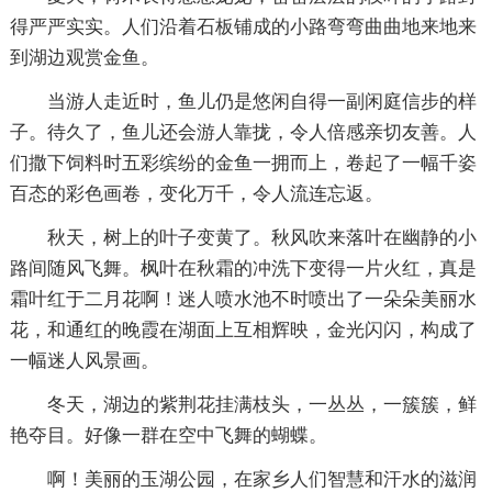
得严严实实。人们沿着石板铺成的小路弯弯曲曲地来地来
到湖边观赏金鱼。
当游人走近时，鱼儿仍是悠闲自得一副闲庭信步的样
子。待久了，鱼儿还会游人靠拢，令人倍感亲切友善。人
们撒下饲料时五彩缤纷的金鱼一拥而上，卷起了一幅千姿
百态的彩色画卷，变化万千，令人流连忘返。
秋天，树上的叶子变黄了。秋风吹来落叶在幽静的小
路间随风飞舞。枫叶在秋霜的冲洗下变得一片火红，真是
霜叶红于二月花啊！迷人喷水池不时喷出了一朵朵美丽水
花，和通红的晚霞在湖面上互相辉映，金光闪闪，构成了
一幅迷人风景画。
冬天，湖边的紫荆花挂满枝头，一丛丛，一簇簇，鲜
艳夺目。好像一群在空中飞舞的蝴蝶。
啊！美丽的玉湖公园，在家乡人们智慧和汗水的滋润