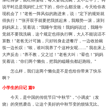
体吃得多，就吃得慢啦，每天要我洗碗，太不公平了。再
说平时总是我妈忙上忙下的，你什么都没做，今天给你表
现机会了！”老爸一阵风似的跑进来，说：“定下的规矩就
得执行！””张开双手就要把我抓起来，我顺势一滚，滚到
妈妈床上，笑着说：“我睡午觉啦！我妈妈说过，我睡午
觉就不要我洗碗，这个规定也得执行啊，大人不能说话不
算数！”老爸无计可施，只好转身走进餐厅，一边收拾碗
筷一边长叹：“唉，谁叫我养了个这种女呢……” 我在床上
大声反击：“养不教，父之过！”老爸大叫：“晕也！”妈妈
笑着说：“你们两个懒虫，把我的瞌睡虫都赶跑啦。”
怎么样，我们这两个懒虫是不是也给你带来了快乐
啊？
小学生的日记 篇9
今天，是中国的传统节日“中秋节”，“小调皮”（发
烧）的突然袭击，让这个美好的中秋节变的烦恼无比。