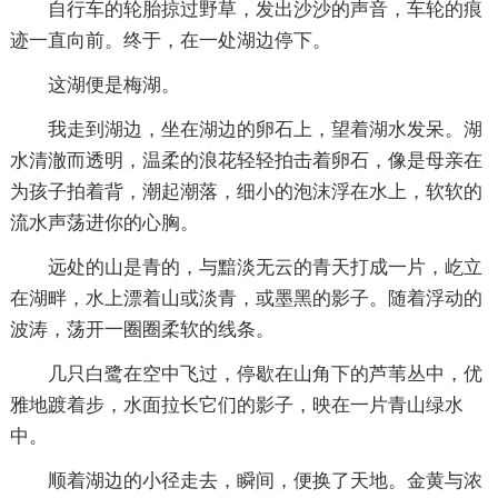
自行车的轮胎掠过野草，发出沙沙的声音，车轮的痕
迹一直向前。终于，在一处湖边停下。
这湖便是梅湖。
我走到湖边，坐在湖边的卵石上，望着湖水发呆。湖
水清澈而透明，温柔的浪花轻轻拍击着卵石，像是母亲在
为孩子拍着背，潮起潮落，细小的泡沫浮在水上，软软的
流水声荡进你的心胸。
远处的山是青的，与黯淡无云的青天打成一片，屹立
在湖畔，水上漂着山或淡青，或墨黑的影子。随着浮动的
波涛，荡开一圈圈柔软的线条。
几只白鹭在空中飞过，停歇在山角下的芦苇丛中，优
雅地踱着步，水面拉长它们的影子，映在一片青山绿水
中。
顺着湖边的小径走去，瞬间，便换了天地。金黄与浓