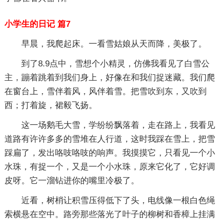
小学生的日记 篇7
早晨，我爬起床。一看雪姑娘从天而降，美极了。
到了8.9点中，雪想个小精灵，仿佛我看见了白雪公
主，蹦着跳着到我们身上，好像在和我们捉迷藏。我们爬
在窗台上，雪伴着风，风伴着雪。把雪吹到东，又吹到
西；打着旋，裙毅飞扬。
这一场鹅毛大雪，学纷纷飘落着，走在路上，我看见
道路有许许多多的雪堆在人行道，这时我踩在雪上，把雪
踩扁了，发出咯吱咯吱的响声。我摸摸它，只看见一个小
水珠，有捉一个，又是一个小水珠，原来它化了，它好调
皮呀。它一溜钻进你的嘴里冷极了。
近看，树梢让积雪压得低下了头，电线像一根白色绳
索横悬在空中。路旁那些落光了叶子的柳树和香樟上挂满