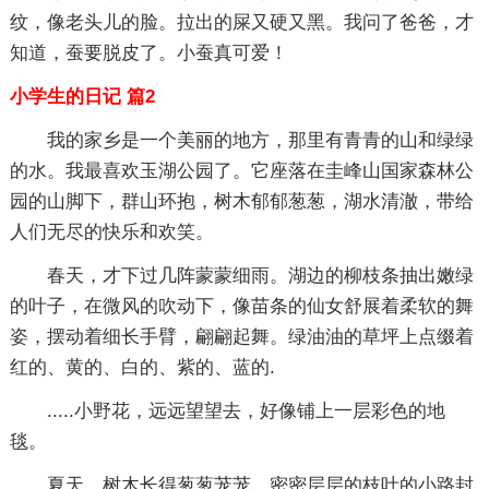
纹，像老头儿的脸。拉出的屎又硬又黑。我问了爸爸，才
知道，蚕要脱皮了。小蚕真可爱！
小学生的日记 篇2
我的家乡是一个美丽的地方，那里有青青的山和绿绿
的水。我最喜欢玉湖公园了。它座落在圭峰山国家森林公
园的山脚下，群山环抱，树木郁郁葱葱，湖水清澈，带给
人们无尽的快乐和欢笑。
春天，才下过几阵蒙蒙细雨。湖边的柳枝条抽出嫩绿
的叶子，在微风的吹动下，像苗条的仙女舒展着柔软的舞
姿，摆动着细长手臂，翩翩起舞。绿油油的草坪上点缀着
红的、黄的、白的、紫的、蓝的.
.....小野花，远远望望去，好像铺上一层彩色的地
毯。
夏天，树木长得葱葱茏茏，密密层层的枝叶的小路封