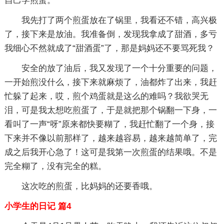
自己学煎蛋。
我先打了两个煎蛋放在了锅里，我看还不错，高兴极
了，接下来是放油。我准备倒，发现我拿成了甜酒，多亏
我细心不然就成了“甜酒蛋”了，那是妈妈还不要骂死我？
安全的放了油后，我又发现了一个十分重要的问题，
一开始煎没什么，接下来就麻烦了，油都炸了出来，我赶
忙躲了起来，哎，煎个鸡蛋就是这么的难吗？我欲哭无
泪，可是我太想吃煎蛋了，于是就把那个锅翻一下身，一
看叫了一声“呀”原来都快要糊了，我赶忙翻了一个身，接
下来并不像以前那样了，越来越容易，越来越简单了，完
成之后我开心急了！这可是我第一次煎蛋的结果哦。不是
完全糊了，没有完全的糕。
这次吃的煎蛋，比妈妈的还要香哦。
小学生的日记 篇4