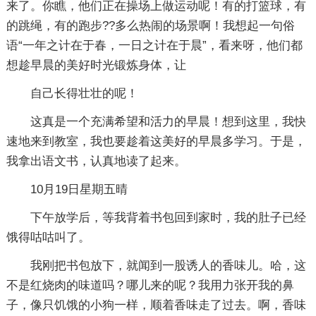
来了。你瞧，他们正在操场上做运动呢！有的打篮球，有
的跳绳，有的跑步??多么热闹的场景啊！我想起一句俗
语“一年之计在于春，一日之计在于晨”，看来呀，他们都
想趁早晨的美好时光锻炼身体，让
自己长得壮壮的呢！
这真是一个充满希望和活力的早晨！想到这里，我快
速地来到教室，我也要趁着这美好的早晨多学习。于是，
我拿出语文书，认真地读了起来。
10月19日星期五晴
下午放学后，等我背着书包回到家时，我的肚子已经
饿得咕咕叫了。
我刚把书包放下，就闻到一股诱人的香味儿。哈，这
不是红烧肉的味道吗？哪儿来的呢？我用力张开我的鼻
子，像只饥饿的小狗一样，顺着香味走了过去。啊，香味