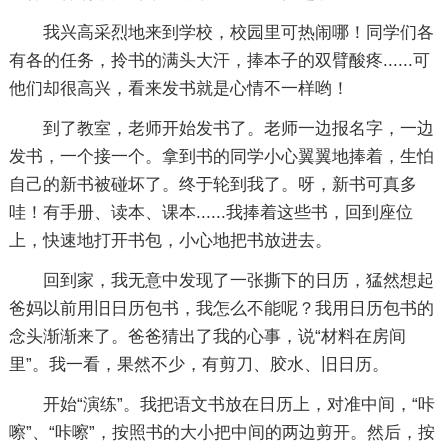
我兴高采烈地来到学校，校园里可热闹哪！同学们各
有各的任务，拎书的满头大汗，捧本子的双臂酸疼......可
他们却很高兴，看来发书就是心情不一样哟！
到了教室，老师开始发书了。老师一边报名字，一边
发书，一个接一个。拿到书的同学小心翼翼地捧着，生怕
自己的新书被碰坏了。终于轮到我了。呀，新书可真多
哇！有手册、读本、课本......我捧着这些书，回到座位
上，快速地打开书包，小心地把书放进去。
回到家，我无意中发现了一张撕下的日历，猛然想起
爸妈以前用旧日历包书，我怎么不能呢？我用日历包书的
念头渐渐来了。爸爸猜出了我的心事，说“材料在房间
里”。我一看，果然不少，有剪刀、胶水、旧日历。
开始“演练”。我把语文书放在日历上，对准中间，“咔
嚓”、“咔嚓”，按照书的大小把中间的两边剪开。然后，按