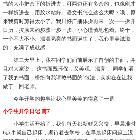
书的大小把余下的折进去，可两边还有多余的，也像刚才
一样折进去，用胶水粘好。语文书怎么这么大呢？哦，原
来我剪时剪得太小了。我只好广播体操再来一次——拆开
日历，按原来的步骤一步一步、小心谨慎地包着。终于，
一个不大不小、漂漂亮亮的书面诞生了，我心里美滋滋
的，充满了成就感。
第二天早上，我在同学们面前展示了自创的书面，并
且对大家说：“这书面既环保，又美观、漂亮”。同学们看
了我的书面，纷纷向我请教书面的`包法，实实在在让我
做了一回老师。
今年开学的趣事让我心里美美的得意了一番。
小学生开学日记 篇7
小学生活开始了，我们每天都新鲜又兴奋，早晨准时
6点半就自己起床，期待着去学校，在早晨起床问题上没