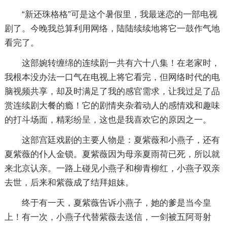
“新还珠格格”可是这个暑假里，我最迷恋的一部电视
剧了。今晚我总算利用网络，陆陆续续地将它一鼓作气地
看完了。
这部婉转缠绵的连续剧一共有六十八集！在老家时，
我根本没办法一口气在电视上将它看完，但网络时代的电
脑视频共享，却及时满足了我的感官需求，让我过足了品
赏连续剧大餐的瘾！它的剧情夹杂着动人的感情戏和趣味
的打斗场面，精彩纷呈，这也是我喜欢它的原因之一。
这部宫廷戏剧的主要人物是：夏紫薇和小燕子，还有
夏紫薇的仆人金锁。夏紫薇因为母亲夏雨荷已死，所以就
来北京认亲。一路上碰见小燕子和柳青柳红，小燕子双亲
去世，后来和紫薇成了结拜姐妹。
终于有一天，夏紫薇告诉小燕子，她的爹是当今皇
上！有一次，小燕子代替紫薇去送信，一剑被五阿哥射