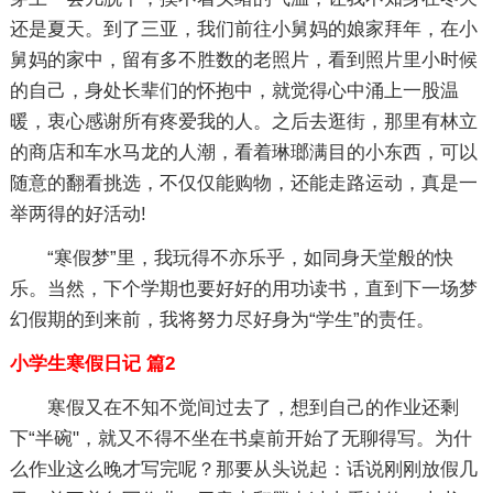
还是夏天。到了三亚，我们前往小舅妈的娘家拜年，在小
舅妈的家中，留有多不胜数的老照片，看到照片里小时候
的自己，身处长辈们的怀抱中，就觉得心中涌上一股温
暖，衷心感谢所有疼爱我的人。之后去逛街，那里有林立
的商店和车水马龙的人潮，看着琳瑯满目的小东西，可以
随意的翻看挑选，不仅仅能购物，还能走路运动，真是一
举两得的好活动!
“寒假梦”里，我玩得不亦乐乎，如同身天堂般的快
乐。当然，下个学期也要好好的用功读书，直到下一场梦
幻假期的到来前，我将努力尽好身为“学生”的责任。
小学生寒假日记 篇2
寒假又在不知不觉间过去了，想到自己的作业还剩
下“半碗"，就又不得不坐在书桌前开始了无聊得写。为什
么作业这么晚才写完呢？那要从头说起：话说刚刚放假几