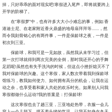
掉，只好乖乖的面对现实吧!寒假进入尾声，即将就要跨上
开学的阶梯了。
在“寒假梦”中，也有许多大大小小难忘的事，例如:香
港迪士尼、在老家附近香火鼎盛的地母庙拜拜等......，然
而令我刻骨铭心的有两件事，一件是保龄球之夜，一件是
初次到三亚。
保龄球，和我可是一见如故，虽然我从未学习过，但
第一次打球就得到两次完美的全倒，那时我还开心的手舞
足蹈呢!虽然也有失手洗沟的时候，但这点小挫折熄灭不了
我对保龄球的兴趣。这个寒假，家人数次带着我到保龄球
馆练习，教我如何使力、如何拥有高分的机会，让我在运
动之余，也享受着和家人共处的欢乐时光。如果别人问我
寒假都做什么运动?我的答案是：打保龄球!
这次寒假也去了趟三亚，三亚地处热带，衣服一会儿
穿上一会儿脱下，摸不着头绪的气温，让我不知身在冬天