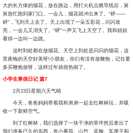
大的长方体的烟花，放在路边，用打火机点燃导线后，舅
舅急忙跑到家门口。一会儿，烟花就冲出来了。“砰——
砰”，飞到天上去了。天上出现了一朵五彩花，闪闪发
亮，一会儿又消失了。“砰”一声又飞上天空了。我和妞妞
看得一边叫一边跳。
这时到处都在放烟花。天空上到处是闪闪的烟花，这
里夜晚的天空好美呀!小朋友，你们有没有放鞭炮，记住要
多买鞭炮放呀，这样过年就很热闹了。
小学生寒假日记 篇7
2月23日星期六天气晴
今天，爸爸妈妈带着我和弟弟一起去红树林玩，并吸
收一下新鲜空气。
到了红树林，我们选择了一块干净的草坪然后拿出了
我们准备已久的东西，有小番茄、山竹、蓝梅、车厘子和