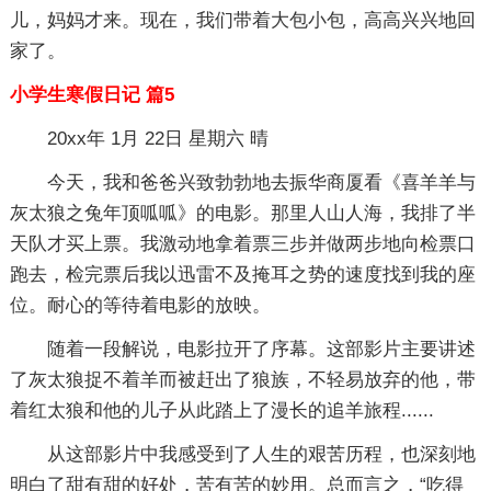
儿，妈妈才来。现在，我们带着大包小包，高高兴兴地回
家了。
小学生寒假日记 篇5
20xx年 1月 22日 星期六 晴
今天，我和爸爸兴致勃勃地去振华商厦看《喜羊羊与
灰太狼之兔年顶呱呱》的电影。那里人山人海，我排了半
天队才买上票。我激动地拿着票三步并做两步地向检票口
跑去，检完票后我以迅雷不及掩耳之势的速度找到我的座
位。耐心的等待着电影的放映。
随着一段解说，电影拉开了序幕。这部影片主要讲述
了灰太狼捉不着羊而被赶出了狼族，不轻易放弃的他，带
着红太狼和他的儿子从此踏上了漫长的追羊旅程......
从这部影片中我感受到了人生的艰苦历程，也深刻地
明白了甜有甜的好处，苦有苦的妙用。总而言之，“吃得