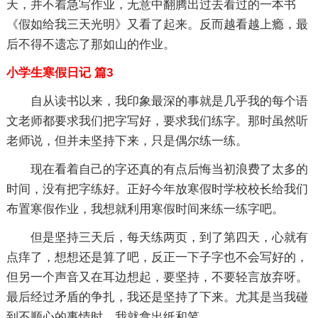
天，并不着急写作业，无意中翻腾出过去看过的一本书
《假如给我三天光明》又看了起来。反而越看越上瘾，最
后不得不遗忘了那如山的作业。
小学生寒假日记 篇3
自从读书以来，我印象最深的事就是几乎我的每个语
文老师都要求我们把字写好，要求我们练字。那时虽然听
老师说，但并未坚持下来，只是偶尔练一练。
现在看着自己的字还真的有点后悔当初浪费了太多的
时间，没有把字练好。正好今年放寒假时学校校长给我们
布置寒假作业，我想就利用寒假时间来练一练字吧。
但是坚持三天后，每天练两页，到了第四天，心就有
点痒了，想想还是算了吧，反正一下子字也不会写好的，
但另一个声音又在耳边想起，要坚持，不要轻言放弃呀。
最后经过矛盾的争扎，我还是坚持了下来。尤其是当我碰
到不顺心的事情时，我就拿出纸和笔。