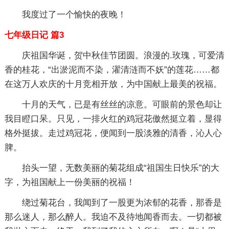
我度过了一个愉快的夜晚！
七年级日记 篇3
庆祖国华诞，贺中秋佳节团圆。浪漫的.玫瑰，可爱清
香的桂花，“出淤泥而不染，濯清涟而不妖”的莲花……都
在这万人欢庆的十月竞相开放，为中国献上最美的祝福。
十月的天气，已是有丝丝的凉意。可眼前的景色却让
我目瞪口呆。只见，一排火红的鸡冠花傲然挺立着，显得
格外挺拔。走过鸡冠花，便闻到一股淡雅的清香，沁人心
脾。
抬头一望，无数美丽的菊花组成“祖国生日快乐”的大
字，为祖国献上一份美丽的祝福！
绕过菊花台，我闻到了一股更为浓郁的花香，那香是
那么迷人，那么醉人。我迫不及待地闻香而去。一切都被