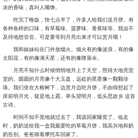
浓的香味，真叫人嘴馋。
吃完了晚饭，快七点半了，许多人给我们送月饼。有
各种各样的口味，有草莓味、菠萝味、香蕉味等。我迫不
及待地想尝尝。可是要等到月亮出来才可以赏月哦！
我和妹妹站在门外放烟火。烟火有的像波浪，有的像
太阳花，有的像满天星，还有的像降落伞。
月亮不知什么时候悄悄地升上了天空，照得大地亮堂
堂的。圆圆的月亮像个大玉盘，远处的星星像一颗颗珍
珠。我们坐在大榕树下，边赏月边吃月饼，不由得想起了
床前明月光，疑是地上霜。举头望明月，低头思故乡 这首
古诗。
时间不知不觉地就过去了，我该回家睡觉了。临走
时，奶奶送给我一盒我最爱吃的草莓月饼，我高兴地和奶
奶告别。爸爸骑着摩托车回家了。