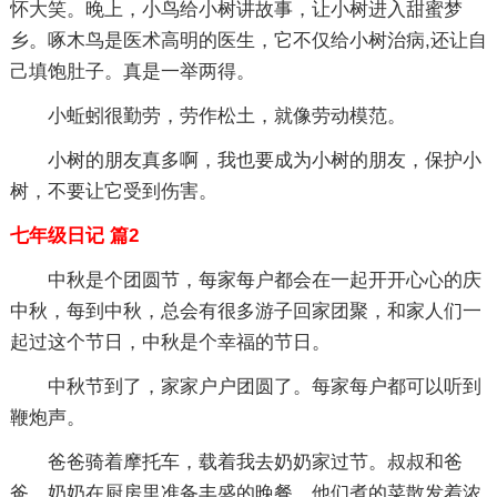
怀大笑。晚上，小鸟给小树讲故事，让小树进入甜蜜梦
乡。啄木鸟是医术高明的医生，它不仅给小树治病,还让自
己填饱肚子。真是一举两得。
小蚯蚓很勤劳，劳作松土，就像劳动模范。
小树的朋友真多啊，我也要成为小树的朋友，保护小
树，不要让它受到伤害。
七年级日记 篇2
中秋是个团圆节，每家每户都会在一起开开心心的庆
中秋，每到中秋，总会有很多游子回家团聚，和家人们一
起过这个节日，中秋是个幸福的节日。
中秋节到了，家家户户团圆了。每家每户都可以听到
鞭炮声。
爸爸骑着摩托车，载着我去奶奶家过节。叔叔和爸
爸、奶奶在厨房里准备丰盛的晚餐，他们煮的菜散发着浓