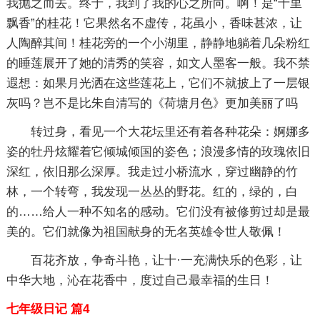
我抛之而去。终于，我到了我的心之所向。啊！是“十里
飘香”的桂花！它果然名不虚传，花虽小，香味甚浓，让
人陶醉其间！桂花旁的一个小湖里，静静地躺着几朵粉红
的睡莲展开了她的清秀的笑容，如文人墨客一般。我不禁
遐想：如果月光洒在这些莲花上，它们不就披上了一层银
灰吗？岂不是比朱自清写的《荷塘月色》更加美丽了吗
转过身，看见一个大花坛里还有着各种花朵：婀娜多
姿的牡丹炫耀着它倾城倾国的姿色；浪漫多情的玫瑰依旧
深红，依旧那么深厚。我走过小桥流水，穿过幽静的竹
林，一个转弯，我发现一丛丛的野花。红的，绿的，白
的……给人一种不知名的感动。它们没有被修剪过却是最
美的。它们就像为祖国献身的无名英雄令世人敬佩！
百花齐放，争奇斗艳，让十·一充满快乐的色彩，让
中华大地，沁在花香中，度过自己最幸福的生日！
七年级日记 篇4