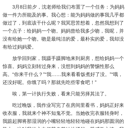
3月8日前夕，沈老师给我们布置了一个任务：为妈妈
做一件力所能及的事。我心想：能为妈妈做的事我几乎都
做过了，到底该干什么呢？我冥思苦想着，忽然我想到了
一个点子：给妈妈一个吻。妈妈曾给我多少吻，我呢，并
没有给她一个吻。吻是最纯洁的爱，最朴实的爱，我却没
有给过妈妈爱。
放学回到家，我蹑手蹑脚地来到厨房，想给妈妈一个
惊喜。妈妈立刻转过身来，没想到妈妈的警惕性那么
高。“你来干什么？”“我……我来看看饭煮好了没。”“哦，
还没好呢。你饿了吗？那就先吃些零食吧！”
唉，第一计执行失败，看来只能另择其法了。
吃过晚饭，我作业写完了在房间里看书，妈妈正好来
收衣服，我就来个神不知鬼不觉。当她收完衣服转身时，
我踮起脚将那湿润的小嘴轻轻地轻轻地碰在妈妈那圆润的