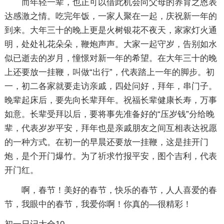
而年轻一辈，也正可以借此机会向父母的养育之恩表
达感激之情。吃完年饭，一家人聚在一起，庆祝新一年的
到来。大年三十的晚上更是火树银花不夜天，家家灯火通
明，处处礼花朵朵，鞭炮声声。大家一起守岁，告别如水
似已逝去的岁月，憧憬对新一年的希望。在大年三十的晚
上还要放一挂鞭，叫做“出行”，代表踏上一年的脚步。初
一，初二各家就要走访亲戚，四处问好，拜年，串门子。
晚辈起床后，要先向长辈拜年。祝福长辈健康长寿，万事
如意。长辈受拜以后，要将事先准备好的“压岁钱”分给晚
辈，代表岁岁平安，拜年也是亲戚朋友之间互相表达祝愿
的一种方式。在初一的早晨还要放一挂鞭，这是挂开门
炮，是个开门爆竹。为了祈求竹报平安，图个吉利，代表
开门红。
啊，春节！美好的春节，快乐的春节，人人喜爱的春
节，我眼中的春节，我爱你啊！你真的—很精彩！