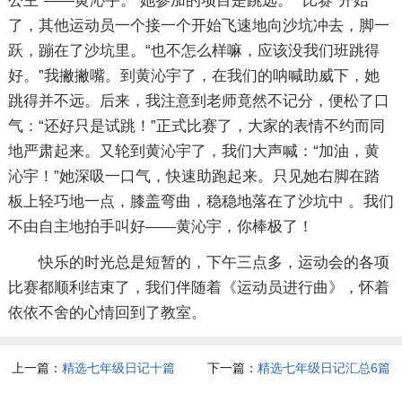
公主”——黄沁宇。 她参加的项目是跳远。 “比赛”开始
了，其他运动员一个接一个开始飞速地向沙坑冲去，脚一
跃，蹦在了沙坑里。“也不怎么样嘛，应该没我们班跳得
好。”我撇撇嘴。到黄沁宇了，在我们的呐喊助威下，她
跳得并不远。后来，我注意到老师竟然不记分，便松了口
气：“还好只是试跳！”正式比赛了，大家的表情不约而同
地严肃起来。又轮到黄沁宇了，我们大声喊：“加油，黄
沁宇！”她深吸一口气，快速助跑起来。只见她右脚在踏
板上轻巧地一点，膝盖弯曲，稳稳地落在了沙坑中 。我们
不由自主地拍手叫好——黄沁宇，你棒极了！
快乐的时光总是短暂的，下午三点多，运动会的各项
比赛都顺利结束了，我们伴随着《运动员进行曲》，怀着
依依不舍的心情回到了教室。
上一篇：
精选七年级日记十篇
下一篇：
精选七年级日记汇总6篇