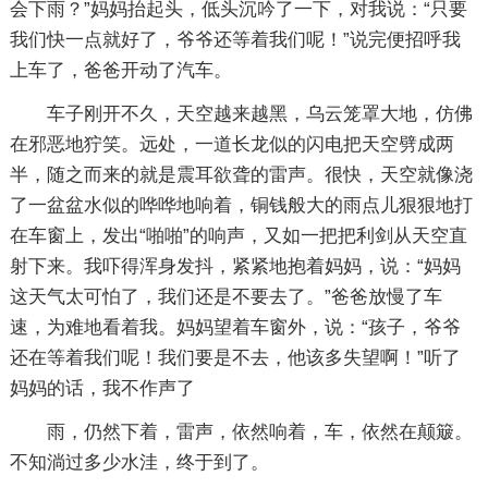
会下雨？”妈妈抬起头，低头沉吟了一下，对我说：“只要
我们快一点就好了，爷爷还等着我们呢！”说完便招呼我
上车了，爸爸开动了汽车。
车子刚开不久，天空越来越黑，乌云笼罩大地，仿佛
在邪恶地狞笑。远处，一道长龙似的闪电把天空劈成两
半，随之而来的就是震耳欲聋的雷声。很快，天空就像浇
了一盆盆水似的哗哗地响着，铜钱般大的雨点儿狠狠地打
在车窗上，发出“啪啪”的响声，又如一把把利剑从天空直
射下来。我吓得浑身发抖，紧紧地抱着妈妈，说：“妈妈
这天气太可怕了，我们还是不要去了。”爸爸放慢了车
速，为难地看着我。妈妈望着车窗外，说：“孩子，爷爷
还在等着我们呢！我们要是不去，他该多失望啊！”听了
妈妈的话，我不作声了
雨，仍然下着，雷声，依然响着，车，依然在颠簸。
不知淌过多少水洼，终于到了。