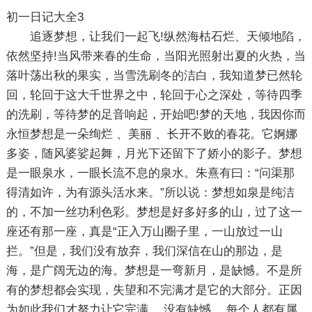
初一日记大全3
追逐梦想，让我们一起飞!纵然海枯石烂、天倾地陷，
依然坚持!当风带来春的生命，当阳光照射出夏的火热，当
落叶荡出秋的果实，当雪洗刷冬的洁白，我知道梦已然轮
回，轮回于这大千世界之中，轮回于心之深处，等待四季
的洗刷，等待梦的足音响起，开始吧!梦的天地，我因你而
永恒梦想是一朵绚烂 、美丽 、长开不败的春花。它婀娜
多姿，随风婆娑起舞，月光下还留下了娇小的影子。梦想
是一眼泉水，一眼长流不息的泉水。朱熹有曰：“问渠那
得清如许，为有源头活水来。”所以说：梦想如泉是纯洁
的，不加一丝功利色彩。梦想是好多好多的山，过了这一
座还有那一座，真是“正入万山圈子里，一山放过一山
拦。”但是，我们没有放弃，我们深信在山的那边，是
海，是广阔无边的海。梦想是一弯新月，是缺憾。不是所
有的梦想都会实现，失望和不完满才是它的大部分。正因
为如此我们才努力让它完满 、没有缺憾。 每个人都有属