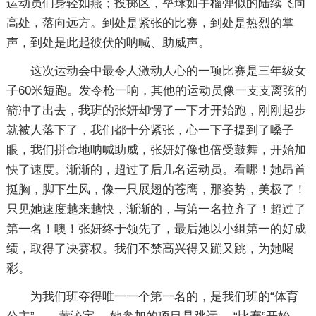
运动员们身轻如燕；投掷区，垒球如手榴弹似的陆续飞向
高处，落向远方。到处是紧张的比赛，到处是热烈的掌
声，到处是此起彼伏的呐喊、助威声。
这次运动会中最令人激动人心的一项比赛是三年级女
子60米短跑。发令枪一响，其他的运动员像一支支离弦的
箭冲了出去，我班的张妍却愣了一下才开始跑，刚刚起步
就被人落下了，我们都十分紧张，心一下子提到了嗓子
眼，我们拼命地呐喊助威，张妍好像也倍受鼓舞，开始加
快了速度。渐渐的，超过了后几名运动员。看哪！她昂首
挺胸，脚下生风，像一只展翅的苍鹰，那姿势，美极了！
只见她速度越来越快，渐渐的，与第一名拉齐了！超过了
第一名！噢！张妍终于领先了，最后她以小组第一的好成
绩，取得了决赛权。我们不禁高兴得又蹦又跳，为她喝
彩。
为我们班夺得唯一一个第一名的，是我们班的“体育