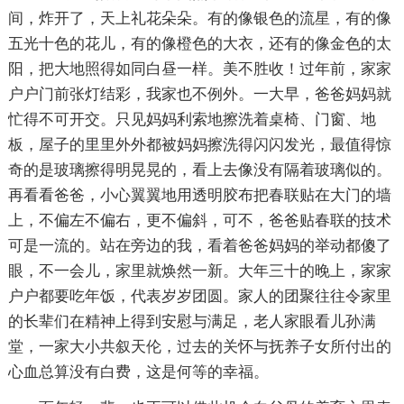
间，炸开了，天上礼花朵朵。有的像银色的流星，有的像
五光十色的花儿，有的像橙色的大衣，还有的像金色的太
阳，把大地照得如同白昼一样。美不胜收！过年前，家家
户户门前张灯结彩，我家也不例外。一大早，爸爸妈妈就
忙得不可开交。只见妈妈利索地擦洗着桌椅、门窗、地
板，屋子的里里外外都被妈妈擦洗得闪闪发光，最值得惊
奇的是玻璃擦得明晃晃的，看上去像没有隔着玻璃似的。
再看看爸爸，小心翼翼地用透明胶布把春联贴在大门的墙
上，不偏左不偏右，更不偏斜，可不，爸爸贴春联的技术
可是一流的。站在旁边的我，看着爸爸妈妈的举动都傻了
眼，不一会儿，家里就焕然一新。大年三十的晚上，家家
户户都要吃年饭，代表岁岁团圆。家人的团聚往往令家里
的长辈们在精神上得到安慰与满足，老人家眼看儿孙满
堂，一家大小共叙天伦，过去的关怀与抚养子女所付出的
心血总算没有白费，这是何等的幸福。