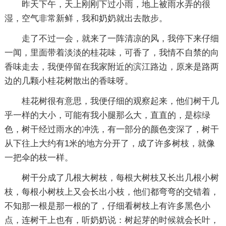
昨天下午，天上刚刚下过小雨，地上被雨水弄的很
湿，空气非常新鲜，我和奶奶就出去散步。
走了不过一会，就来了一阵清凉的风，我停下来仔细
一闻，里面带着淡淡的桂花味，可香了，我情不自禁的向
香味走去，我便停留在我家附近的滨江路边，原来是路两
边的几颗小桂花树散出的香味呀。
桂花树很有意思，我便仔细的观察起来，他们树干几
乎一样的大小，可能有我小腿那么大，直直的，是棕绿
色，树干经过雨水的冲洗，有一部分的颜色变深了，树干
从下往上大约有1米的地方分开了，成了许多树枝，就像
一把伞的枝一样。
树干分成了几根大树枝，每根大树枝又长出几根小树
枝，每根小树枝上又会长出小枝，他们都弯弯的交错着，
不知那一根是那一根的了，仔细看树枝上有许多黑色小
点，连树干上也有，听奶奶说：树起芽的时候就会长叶，