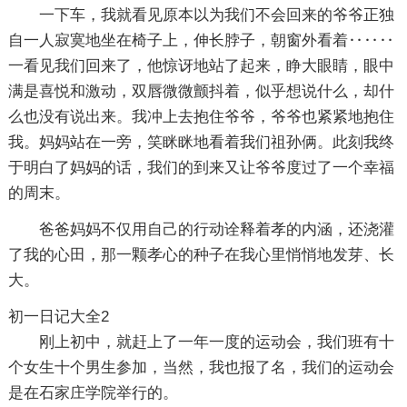
一下车，我就看见原本以为我们不会回来的爷爷正独
自一人寂寞地坐在椅子上，伸长脖子，朝窗外看着‥‥‥
一看见我们回来了，他惊讶地站了起来，睁大眼睛，眼中
满是喜悦和激动，双唇微微颤抖着，似乎想说什么，却什
么也没有说出来。我冲上去抱住爷爷，爷爷也紧紧地抱住
我。妈妈站在一旁，笑眯眯地看着我们祖孙俩。此刻我终
于明白了妈妈的话，我们的到来又让爷爷度过了一个幸福
的周末。
爸爸妈妈不仅用自己的行动诠释着孝的内涵，还浇灌
了我的心田，那一颗孝心的种子在我心里悄悄地发芽、长
大。
初一日记大全2
刚上初中，就赶上了一年一度的运动会，我们班有十
个女生十个男生参加，当然，我也报了名，我们的运动会
是在石家庄学院举行的。