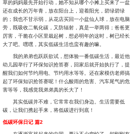
草的妈妈最先开始行动，她不知从哪个小摊上买来了一盆
还在成长的万年青，放在阳台上，迎着阳光，碧绿碧绿
的；我也不甘示弱，从花店买回一小盆仙人球，放在电脑
旁，既吸收二氧化碳，又防辐射，真是一举两得；爸爸更
厉害，干脆在小区里栽起树，想必明年的这时，树已经长
大了吧。嘿嘿，其实低碳生活也蛮有趣的嘛。
我的弟弟也跃跃欲试，想体验一番低碳生活，最近他
幼儿园举行了环保知识抢答赛，回家后就开始执行了，提
醒我们如何节约用电、节约用水等等。还在家模仿老师搞
起了环保知识抢答赛呢！什么酸雨的危害、汽车尾气的危
害等等，我感觉我弟弟真的长大了！
其实低碳并不难，它常常在我们身边。生活需要低
碳，让我们携起手来，将低碳进行到底！
低碳环保日记 篇2