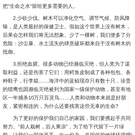
把“生命之水“留给更多需要的人。
2.少砍少伐。树木可以净化空气、调节气候、防风降
噪，是人类最好的保健卫士。假如这个世界上没有树木，
后果会怎样我们将无法想象。少了一棵树，我们便多了分
危险：沙尘暴、水土流失的肆意破坏都来自于没有树木的
抵御。
3.拒绝血腥。很多动物已经濒临灭绝，但人类为了谋
取利益，还是伤害了它们：用鳄鱼皮制成了各种包包、各
种鞋子，行李箱……海洋中的蓝鲸现存只有数十只，珍贵
的猎鹰也因濒临灭绝被列为国家一级保护动物，甚至有地
区一年捕杀10万只百灵鸟……人类和动物本来就是好朋
友，紧密相连的，为什么还要残害这些无辜的生命?
为了更好的保护我们自己的家园，我们要携起手共同
努力。“前人栽树，后人乘凉”，为了给下代留下一片绿