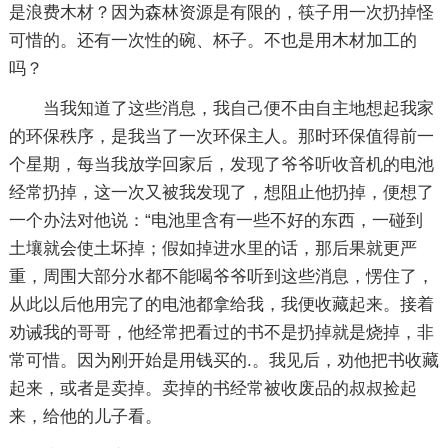
是浪费木材？因为森林资源是有限的，筷子用一次扔掉怪
可惜的。还有一次性的碗、杯子。不也是用木材加工的
吗？
当我知道了这些消息，我自己便不由自主地想起我家
的环保秩序，是我当了一次环保主人。那时环保值得前一
个星期，每当我放学回家后，发现了爷爷听收音机的电池
经常扔掉，这一次又被我发现了，想阻止他扔掉，便想了
一个办法对他说：“电池里含有一些不好的东西，一碰到
土壤就会使土坏掉；假如掉进水里的话，那后果就更严
重，周围大部分水都不能喝爷爷听到这些消息，愣住了，
从此以后他用完了的电池都拿给我，我便收藏起来。接着
劝诫我的哥哥，他经常把看过的书不是扔掉就是烧掉，非
常可惜。因为刚开始是用钱买的.。我见后，劝他把书收藏
起来，或者是卖掉。卖掉的书经常被收废品的叔叔捡起
来，给他的儿子看。