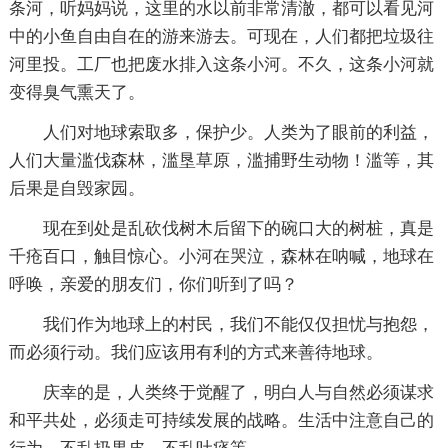
条河，听妈妈说，这里的水以前非常清澈，都可以看见河
中的小鱼自由自在的游来游去。可现在，人们都把垃圾往
河里投。工厂也把废水排入这条小河。不久，这条小河就
变得臭气熏天了。
人们对地球索取多，保护少。人类为了眼前的利益，
人们大量滥伐森林，滥垦草原，滥捕野生动物！滥等，其
后果是自毁家园。
现在到处是乱砍伐树木后留下的碗口大的树桩，真是
千疮百口，触目惊心。小河在哭泣，森林在呐喊，地球在
呼唤，亲爱的朋友们，你们听到了吗？
我们作为地球上的村民，我们不能仅仅担忧与抱怨，
而必须行动。我们应该用有利的方式来善待地球。
庆幸的是，人类终于觉醒了，明白人与自然必须谋求
和平共处，必须走可持续发展的战略。生活中注意自己的