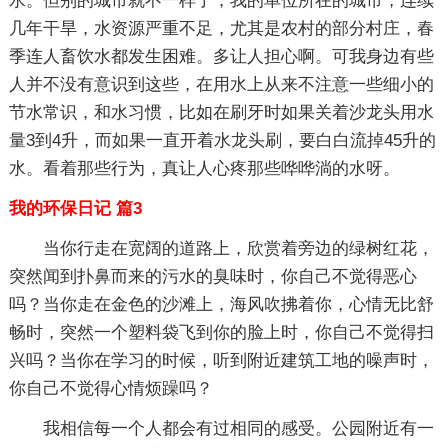
水。但别的城市就不一样了，我的单位所在的城市，连续
几年干旱，水资源严重不足，尤其是农村的部分村庄，春
季连人畜饮水都发生困难。多让人担心啊。可我身边有些
人并不没有意识到这些，在用水上从来不注意一些细小的
节水常识，和水习惯，比如在刷牙时如果关着沙龙头用水
量3到4升，而如果一直开着水龙头刷，要白白流掉45升的
水。看着那些行为，真让人心疼那些哗哗淌的水呀。
我的环保日记 篇3
当你行走在宽阔的道路上，欣赏着旁边的绿树红花，
突然闻到扑鼻而来的污水的臭味时，你自己不觉得恶心
吗？当你走在金色的沙滩上，海风吹拂着你，心情无比舒
畅时，突然一个塑料袋飞到你的脸上时，你自己不觉得扫
兴吗？当你在学习的时候，听到附近建筑工地的噪声时，
你自己不觉得心情烦躁吗？
我相信每一个人都会有过相同的感受。公园附近有一