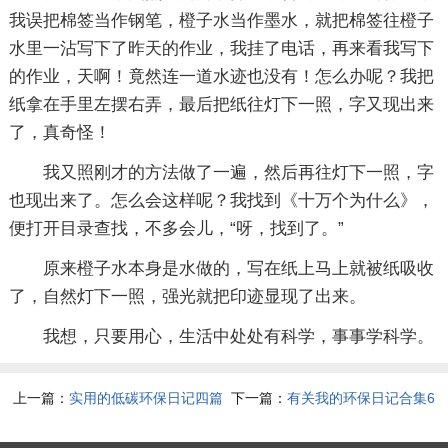
我误把棉签当作钢笔，橙子水当作墨水，就把棉签往橙子
水里一沾写下了昨天的作业，我挂了电话，再来看我写下
的作业，天啊！竟然连一道水迹也没有！怎么办呢？我把
纸拿在手里左摆右弄，最后把纸往灯下一照，字又现出来
了，真奇怪！
我又照刚才的方法做了一遍，然后再往灯下一照，字
也现出来了。怎么会这样呢？我找到《十万个为什么》，
便打开目录查找，不多会儿，“呀，找到了。”
原来橙子水本身是水做的，写在纸上马上就被纸吸收
了，自然灯下一照，强光就把印迹显现了出来。
我想，只要用心，生活中处处有科学，事事学科学。
上一篇：
实用的低碳环保日记四篇
下一篇：
有关我的环保日记合集6
篇