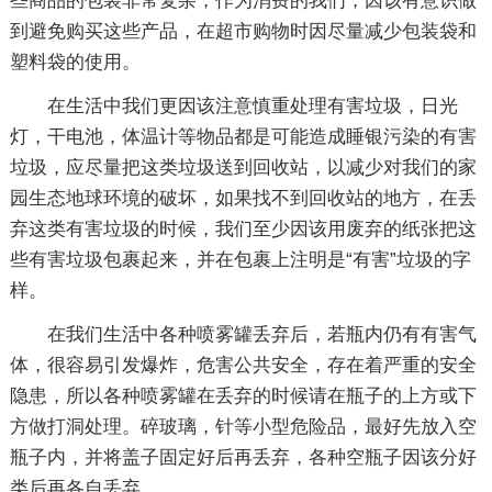
些商品的包装非常复杂，作为消费的我们，因该有意识做
到避免购买这些产品，在超市购物时因尽量减少包装袋和
塑料袋的使用。
在生活中我们更因该注意慎重处理有害垃圾，日光
灯，干电池，体温计等物品都是可能造成睡银污染的有害
垃圾，应尽量把这类垃圾送到回收站，以减少对我们的家
园生态地球环境的破坏，如果找不到回收站的地方，在丢
弃这类有害垃圾的时候，我们至少因该用废弃的纸张把这
些有害垃圾包裹起来，并在包裹上注明是“有害”垃圾的字
样。
在我们生活中各种喷雾罐丢弃后，若瓶内仍有有害气
体，很容易引发爆炸，危害公共安全，存在着严重的安全
隐患，所以各种喷雾罐在丢弃的时候请在瓶子的上方或下
方做打洞处理。碎玻璃，针等小型危险品，最好先放入空
瓶子内，并将盖子固定好后再丢弃，各种空瓶子因该分好
类后再各自丢弃。