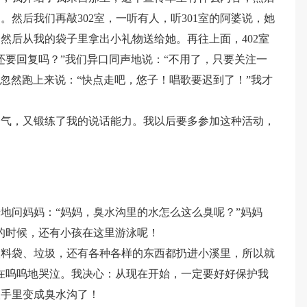
然后我们再敲302室，一听有人，听301室的阿婆说，她
然后从我的袋子里拿出小礼物送给她。再往上面，402室
还要回复吗？”我们异口同声地说：“不用了，只要关注一
妈忽然跑上来说：“快点走吧，悠子！唱歌要迟到了！”我才
勇气，又锻练了我的说话能力。我以后要多参加这种活动，
地问妈妈：“妈妈，臭水沟里的水怎么这么臭呢？”妈妈
的时候，还有小孩在这里游泳呢！
塑料袋、垃圾，还有各种各样的东西都扔进小溪里，所以就
在呜呜地哭泣。我决心：从现在开始，一定要好好保护我
人手里变成臭水沟了！