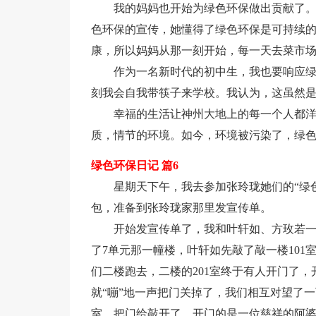
我的妈妈也开始为绿色环保做出贡献了
色环保的宣传，她懂得了绿色环保是可持续
康，所以妈妈从那一刻开始，每一天去菜市
作为一名新时代的初中生，我也要响应
刻我会自我带筷子来学校。我认为，这虽然
幸福的生活让神州大地上的每一个人都
质，情节的环境。如今，环境被污染了，绿
绿色环保日记 篇6
星期天下午，我去参加张玲珑她们的“绿
包，准备到张玲珑家那里发宣传单。
开始发宣传单了，我和叶轩如、方玫若一
了7单元那一幢楼，叶轩如先敲了敲一楼101
们二楼跑去，二楼的201室终于有人开门了
就“嘣”地一声把门关掉了，我们相互对望了一
室，把门给敲开了，开门的是一位慈祥的阿