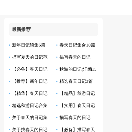
最新推荐
新年日记锦集6篇
春天日记集合10篇
描写夏天的日记范
描写春天的日记
【必备】春天日记
秋游的日记(汇编15
文8篇
【荐】
【推荐】新年日记
精选春天日记3篇
合集6篇
篇)
【精华】春天日记
【精品】秋游日记
七篇
精选秋游日记合集
【实用】春天日记
十篇
范文合集7篇
关于春天的日记集
描写春天的日记
八篇
汇编9篇
关于找春天的日记
【必备】描写春天
合7篇
【精】