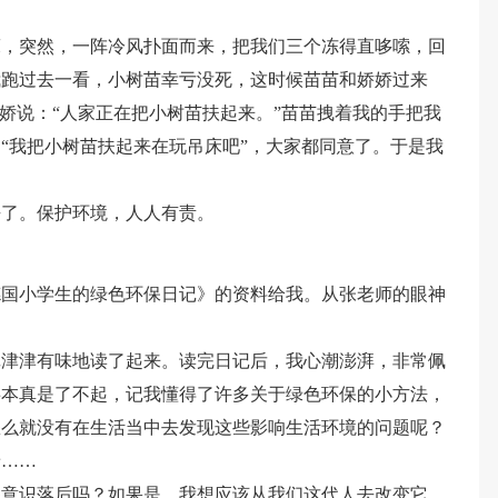
床，突然，一阵冷风扑面而来，把我们三个冻得直哆嗦，回
我跑过去一看，小树苗幸亏没死，这时候苗苗和娇娇过来
娇娇说：“人家正在把小树苗扶起来。”苗苗拽着我的手把我
“我把小树苗扶起来在玩吊床吧”，大家都同意了。于是我
去了。保护环境，人人有责。
德国小学生的绿色环保日记》的资料给我。从张老师的眼神
记津津有味地读了起来。读完日记后，我心潮澎湃，非常佩
事本真是了不起，记我懂得了许多关于绿色环保的小方法，
怎么就没有在生活当中去发现这些影响生活环境的问题呢？
着……
保意识落后吗？如果是，我想应该从我们这代人去改变它