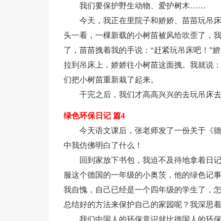
我们要保护野生动物、爱护树木……
今天，我正在里院子和娇娇、苗苗玩吊
头一看，一棵新载的小树苗被风给吹歪了，
了，苗苗拽着我的手说：“赶紧玩吊床吧！”
拉到吊床上，娇娇往小树苗这面拽。我就说：
们把小树苗重新栽了起来。
干完之后，我们才高高兴兴的去玩吊床
绿色环保日记 篇4
今天语文课后，张老师发了一份关于《
中我仿佛明白了什么！
回到家放下书包，我迫不及待地拿着日
服这个德国的一年级的小奥茨，他的绿色记
我自愧，自己已经是一个四年级的学生了，
总结好的方法来保护自己的家园呢？我深思
我们中国人的环保意识就比德国人的环