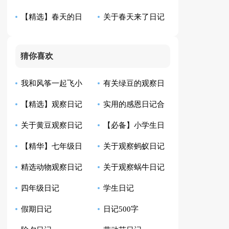
【精选】春天的日
关于春天来了日记
合集8篇
的日记三篇
记汇编八篇
汇总10篇
猜你喜欢
我和风筝一起飞小
有关绿豆的观察日
【精选】观察日记
实用的感恩日记合
学生日记
记模板汇总10篇
关于黄豆观察日记
【必备】小学生日
汇总9篇
集8篇
【精华】七年级日
关于观察蚂蚁日记
合集八篇
记范文汇总四篇
精选动物观察日记
关于观察蜗牛日记
记集锦10篇
范文6篇
四年级日记
学生日记
四篇
范文七篇
假期日记
日记500字