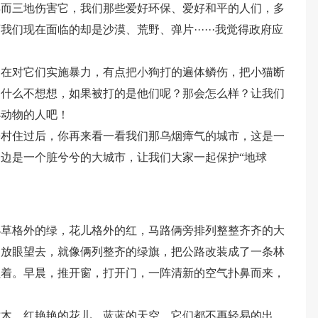
再而三地伤害它，我们那些爱好环保、爱好和平的人们，多
们现在面临的却是沙漠、荒野、弹片······我觉得政府应
却在对它们实施暴力，有点把小狗打的遍体鳞伤，把小猫断
为什么不想想，如果被打的是他们呢？那会怎么样？让我们
小动物的人吧！
乡村住过后，你再来看一看我们那乌烟瘴气的城市，这是一
边是一个脏兮兮的大城市，让我们大家一起保护“地球
小草格外的绿，花儿格外的红，马路俩旁排列整整齐齐的大
，放眼望去，就像俩列整齐的绿旗，把公路改装成了一条林
住着。早晨，推开窗，打开门，一阵清新的空气扑鼻而来，
树木，红艳艳的花儿，蓝蓝的天空，它们都不再轻易的出