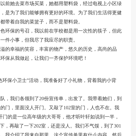
。以前她去菜市场买菜，她都用塑料袋，经过电视上小区绿
的，是为了我们能够拥有更好的环境。为了我们生活得更健
场都带着自我的菜篮子，而不是塑料袋。
绿色环保的号召，我以前在学校都是用一次性的筷子，但此
是一件小事，但我尽了我应尽的职责。
洋溢的幸福的笑容，丰富的物产，悠久的历史，高尚的品
色环保从我做起，让我们一齐保护环境吧！
色环保小卫士”活动，我准备好了小礼物，背着我的小背
队，我们各领到了20份宣传单，出发了。我带着她们，到
室的门，里面没人开门。又敲了102室的门，人也不在。我
，开门的是一位高年级的大哥哥，他才听叶轩如说到一半，
下，再敲了一下202室，还是没人。我们不气馁，到了301
婆，我介绍了我来自那里，这个宣传单里有什么内容，然后