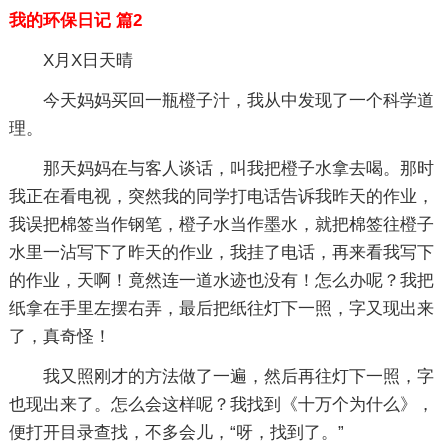
我的环保日记 篇2
X月X日天晴
今天妈妈买回一瓶橙子汁，我从中发现了一个科学道
理。
那天妈妈在与客人谈话，叫我把橙子水拿去喝。那时
我正在看电视，突然我的同学打电话告诉我昨天的作业，
我误把棉签当作钢笔，橙子水当作墨水，就把棉签往橙子
水里一沾写下了昨天的作业，我挂了电话，再来看我写下
的作业，天啊！竟然连一道水迹也没有！怎么办呢？我把
纸拿在手里左摆右弄，最后把纸往灯下一照，字又现出来
了，真奇怪！
我又照刚才的方法做了一遍，然后再往灯下一照，字
也现出来了。怎么会这样呢？我找到《十万个为什么》，
便打开目录查找，不多会儿，“呀，找到了。”