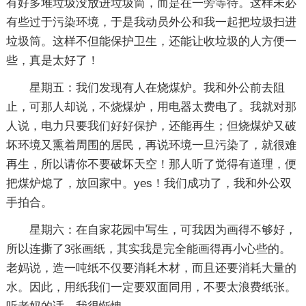
有好多堆垃圾没放进垃圾筒，而是在一旁等待。这样未必
有些过于污染环境，于是我动员外公和我一起把垃圾扫进
垃圾筒。这样不但能保护卫生，还能让收垃圾的人方便一
些，真是太好了！
星期五：我们发现有人在烧煤炉。我和外公前去阻
止，可那人却说，不烧煤炉，用电器太费电了。我就对那
人说，电力只要我们好好保护，还能再生；但烧煤炉又破
坏环境又熏着周围的居民，再说环境一旦污染了，就很难
再生，所以请你不要破坏天空！那人听了觉得有道理，便
把煤炉熄了，放回家中。yes！我们成功了，我和外公双
手拍合。
星期六：在自家花园中写生，可我因为画得不够好，
所以连撕了3张画纸，其实我是完全能画得再小心些的。
老妈说，造一吨纸不仅要消耗木材，而且还要消耗大量的
水。因此，用纸我们一定要双面同用，不要太浪费纸张。