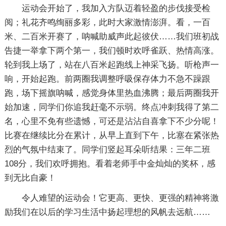
运动会开始了，我加入方队迈着轻盈的步伐接受检
阅；礼花齐鸣绚丽多彩，此时大家激情澎湃。看，一百
米、二百米开赛了，呐喊助威声此起彼伏……我们班初战
告捷一举拿下两个第一，我们顿时欢呼雀跃、热情高涨。
轮到我上场了，站在八百米起跑线上神采飞扬。听枪声一
响，开始起跑。前两圈我调整呼吸保存体力不急不躁跟
跑，场下摇旗呐喊，感觉身体里热血沸腾；最后两圈我开
始加速，同学们你追我赶毫不示弱。终点冲刺我得了第二
名，心里不免有些遗憾，可还是沾沾自喜拿下不少分呢！
比赛在继续比分在累计，从早上直到下午，比塞在紧张热
烈的气氛中结束了。同学们竖起耳朵听结果：三年二班
108分，我们欢呼拥抱。看着老师手中金灿灿的奖杯，感
到无比自豪！
令人难望的运动会！它更高、更快、更强的精神将激
励我们在以后的学习生活中扬起理想的风帆去远航……