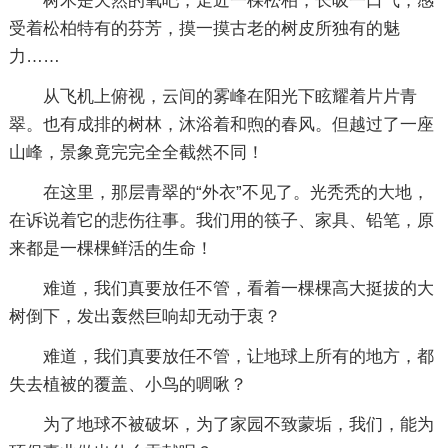
树木是天然的氧吧，走近一棵松柏，长吸一口气，感
受着松柏特有的芬芳，摸一摸古老的树皮所独有的魅
力……
从飞机上俯视，云间的雾峰在阳光下眩耀着片片青
翠。也有成排的树林，沐浴着和煦的春风。但越过了一座
山峰，景象竟完完全全截然不同！
在这里，那层青翠的“外衣”不见了。光秃秃的大地，
在诉说着它的悲伤往事。我们用的筷子、家具、铅笔，原
来都是一棵棵鲜活的生命！
难道，我们真要放任不管，看着一棵棵高大挺拔的大
树倒下，发出轰然巨响却无动于衷？
难道，我们真要放任不管，让地球上所有的地方，都
失去植被的覆盖、小鸟的啁啾？
为了地球不被破坏，为了家园不致蒙垢，我们，能为