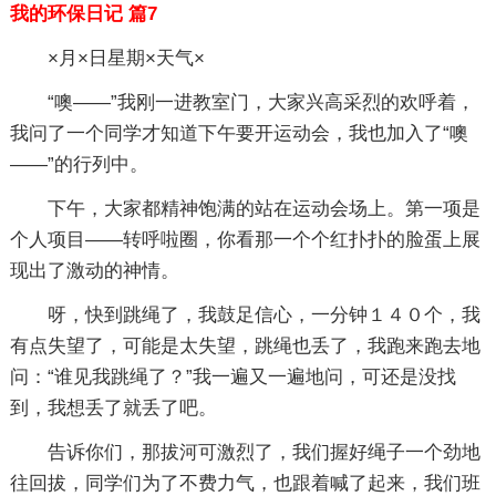
我的环保日记 篇7
×月×日星期×天气×
“噢——”我刚一进教室门，大家兴高采烈的欢呼着，
我问了一个同学才知道下午要开运动会，我也加入了“噢
——”的行列中。
下午，大家都精神饱满的站在运动会场上。第一项是
个人项目——转呼啦圈，你看那一个个红扑扑的脸蛋上展
现出了激动的神情。
呀，快到跳绳了，我鼓足信心，一分钟１４０个，我
有点失望了，可能是太失望，跳绳也丢了，我跑来跑去地
问：“谁见我跳绳了？”我一遍又一遍地问，可还是没找
到，我想丢了就丢了吧。
告诉你们，那拔河可激烈了，我们握好绳子一个劲地
往回拔，同学们为了不费力气，也跟着喊了起来，我们班