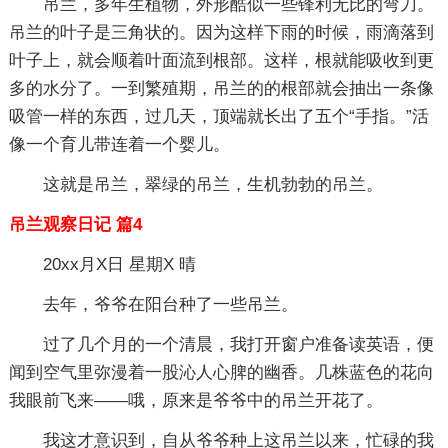
吊兰，多年生植物，外形酷似一些锋利无比的弯刀。
吊兰的叶子是三角状的。因为这样下雨的时候，雨滴落到
叶子上，就会顺着叶面流到根部。这样，根就能吸收到更
多的水分了。一到繁殖期，吊兰的的根部就会抽出一条像
吸管一样的东西，过几天，顶端就长出了五个“手指。”活
像一个育儿带连着一个婴儿。
这就是吊兰，翠绿的吊兰，生机勃勃的吊兰。
吊兰观察日记 篇4
20xx月X日 星期X 晴
去年，爷爷在阳台种了一些吊兰。
过了几个月的一个清晨，我打开窗户准备读英语，便
闻到空气里弥漫着一股沁人心脾的幽香。几株蓝色的花向
我眼前飞来——哦，原来是爷爷中的吊兰开花了。
我这才意识到，自从爷爷种上这吊兰以来，忙碌的我