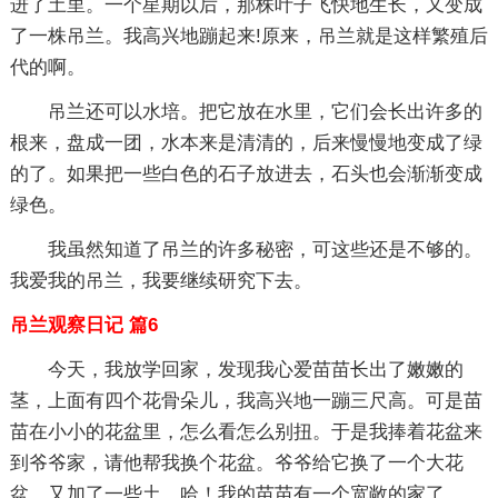
进了土里。一个星期以后，那株叶子飞快地生长，又变成
了一株吊兰。我高兴地蹦起来!原来，吊兰就是这样繁殖后
代的啊。
吊兰还可以水培。把它放在水里，它们会长出许多的
根来，盘成一团，水本来是清清的，后来慢慢地变成了绿
的了。如果把一些白色的石子放进去，石头也会渐渐变成
绿色。
我虽然知道了吊兰的许多秘密，可这些还是不够的。
我爱我的吊兰，我要继续研究下去。
吊兰观察日记 篇6
今天，我放学回家，发现我心爱苗苗长出了嫩嫩的
茎，上面有四个花骨朵儿，我高兴地一蹦三尺高。可是苗
苗在小小的花盆里，怎么看怎么别扭。于是我捧着花盆来
到爷爷家，请他帮我换个花盆。爷爷给它换了一个大花
盆，又加了一些土。哈！我的苗苗有一个宽敞的家了。