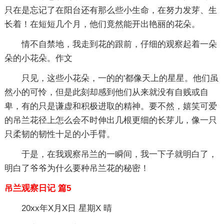
只在是忘记了在阳台还有那么些小生命，在努力发芽、生
长着！在短短几个月，他们竟然能开出艳丽的花朵。
情不自禁地，我走到花的跟前，仔细的观察起着一朵
朵的小花朵。作文
只见，这些小花朵，一的的'都像天上的星星。他们虽
然小的可怜，但是此刻却感到他们从来就没有自贱或自
卑，有的只是谦虚和积极进取的精神。要不然，嬉笑可爱
的吊兰花径上怎么会不时伸出几根更细的长芽儿，像一只
只柔韧的韧性十足的小手臂。
于是，在我观察吊兰的一瞬间，我一下子就明白了，
明白了爷爷为什么要种吊兰花的秘密！
吊兰观察日记 篇5
20xx年X月X日 星期X 晴