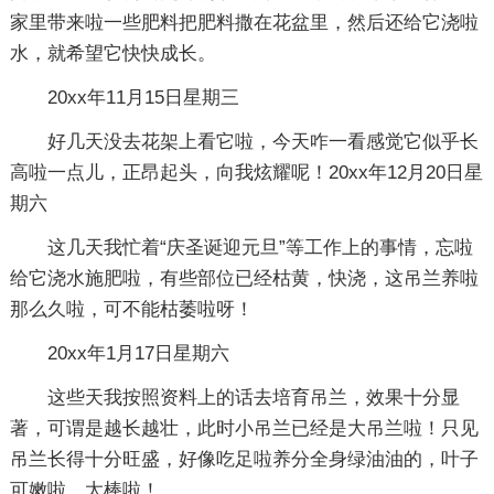
家里带来啦一些肥料把肥料撒在花盆里，然后还给它浇啦
水，就希望它快快成长。
20xx年11月15日星期三
好几天没去花架上看它啦，今天咋一看感觉它似乎长
高啦一点儿，正昂起头，向我炫耀呢！20xx年12月20日星
期六
这几天我忙着“庆圣诞迎元旦”等工作上的事情，忘啦
给它浇水施肥啦，有些部位已经枯黄，快浇，这吊兰养啦
那么久啦，可不能枯萎啦呀！
20xx年1月17日星期六
这些天我按照资料上的话去培育吊兰，效果十分显
著，可谓是越长越壮，此时小吊兰已经是大吊兰啦！只见
吊兰长得十分旺盛，好像吃足啦养分全身绿油油的，叶子
可嫩啦，太棒啦！