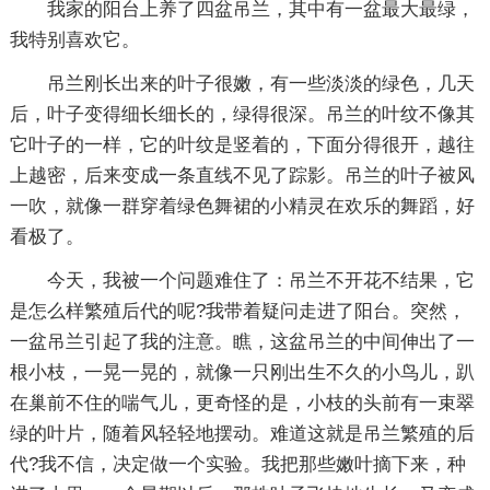
我家的阳台上养了四盆吊兰，其中有一盆最大最绿，
我特别喜欢它。
吊兰刚长出来的叶子很嫩，有一些淡淡的绿色，几天
后，叶子变得细长细长的，绿得很深。吊兰的叶纹不像其
它叶子的一样，它的叶纹是竖着的，下面分得很开，越往
上越密，后来变成一条直线不见了踪影。吊兰的叶子被风
一吹，就像一群穿着绿色舞裙的小精灵在欢乐的舞蹈，好
看极了。
今天，我被一个问题难住了：吊兰不开花不结果，它
是怎么样繁殖后代的呢?我带着疑问走进了阳台。突然，
一盆吊兰引起了我的注意。瞧，这盆吊兰的中间伸出了一
根小枝，一晃一晃的，就像一只刚出生不久的小鸟儿，趴
在巢前不住的喘气儿，更奇怪的是，小枝的头前有一束翠
绿的叶片，随着风轻轻地摆动。难道这就是吊兰繁殖的后
代?我不信，决定做一个实验。我把那些嫩叶摘下来，种