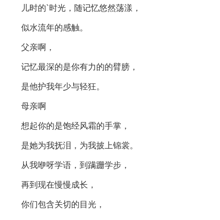
儿时的`时光，随记忆悠然荡漾，
似水流年的感触。
父亲啊，
记忆最深的是你有力的的臂膀，
是他护我年少与轻狂。
母亲啊
想起你的是饱经风霜的手掌，
是她为我抚泪，为我披上锦裳。
从我咿呀学语，到蹒跚学步，
再到现在慢慢成长，
你们包含关切的目光，