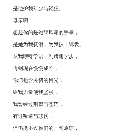
是他护我年少与轻狂。
母亲啊
想起你的是饱经风霜的手掌，
是她为我抚泪，为我披上锦裳。
从我咿呀学语，到蹒跚学步，
再到现在慢慢成长，
你们包含关切的目光，
给我力量使我坚强，
我曾经过荆棘与苍茫，
有过叛逆与悲伤，
但仍抵不过你们的一句原谅，