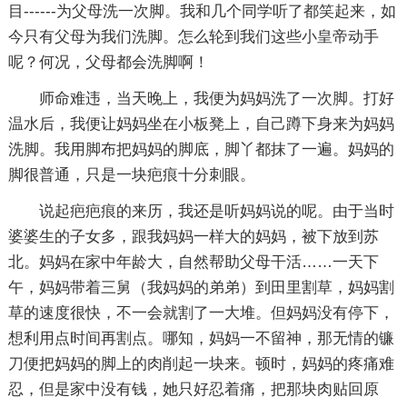
目------为父母洗一次脚。我和几个同学听了都笑起来，如
今只有父母为我们洗脚。怎么轮到我们这些小皇帝动手
呢？何况，父母都会洗脚啊！
师命难违，当天晚上，我便为妈妈洗了一次脚。打好
温水后，我便让妈妈坐在小板凳上，自己蹲下身来为妈妈
洗脚。我用脚布把妈妈的脚底，脚丫都抹了一遍。妈妈的
脚很普通，只是一块疤痕十分刺眼。
说起疤疤痕的来历，我还是听妈妈说的呢。由于当时
婆婆生的子女多，跟我妈妈一样大的妈妈，被下放到苏
北。妈妈在家中年龄大，自然帮助父母干活……一天下
午，妈妈带着三舅（我妈妈的弟弟）到田里割草，妈妈割
草的速度很快，不一会就割了一大堆。但妈妈没有停下，
想利用点时间再割点。哪知，妈妈一不留神，那无情的镰
刀便把妈妈的脚上的肉削起一块来。顿时，妈妈的疼痛难
忍，但是家中没有钱，她只好忍着痛，把那块肉贴回原