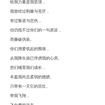
给我力量是我坚强，
我曾经过荆棘与苍茫，
有过叛逆与悲伤，
但仍抵不过你们的一句原谅，
而撕破伪装。
你们用爱筑起的围墙，
从我降生就已俘虏我的心房。
您们哺育我们成长，
丰盈我尚且柔弱的翅膀。
只带有一天它的茁壮。
带我飞翔，