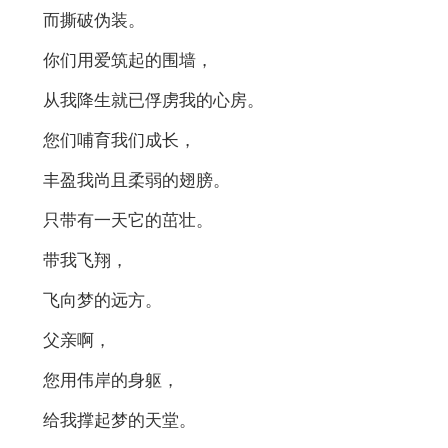
而撕破伪装。
你们用爱筑起的围墙，
从我降生就已俘虏我的心房。
您们哺育我们成长，
丰盈我尚且柔弱的翅膀。
只带有一天它的茁壮。
带我飞翔，
飞向梦的远方。
父亲啊，
您用伟岸的身躯，
给我撑起梦的天堂。