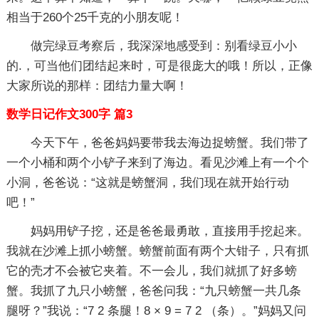
相当于260个25千克的小朋友呢！
做完绿豆考察后，我深深地感受到：别看绿豆小小
的.，可当他们团结起来时，可是很庞大的哦！所以，正像
大家所说的那样：团结力量大啊！
数学日记作文300字 篇3
今天下午，爸爸妈妈要带我去海边捉螃蟹。我们带了
一个小桶和两个小铲子来到了海边。看见沙滩上有一个个
小洞，爸爸说：“这就是螃蟹洞，我们现在就开始行动
吧！”
妈妈用铲子挖，还是爸爸最勇敢，直接用手挖起来。
我就在沙滩上抓小螃蟹。螃蟹前面有两个大钳子，只有抓
它的壳才不会被它夹着。不一会儿，我们就抓了好多螃
蟹。我抓了九只小螃蟹，爸爸问我：“九只螃蟹一共几条
腿呀？”我说：“7 2 条腿！8 × 9 = 7 2 （条）。”妈妈又问