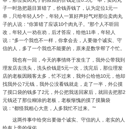
串，那位卖肉丸子的叔叔的价钱定位0.5元一串，卖肉丸
子一时急把题目算错了，价钱弄钱了，认为定位1元一
串，只给年轻人5个，年轻人一算好声好气对那位卖肉丸
子的人说：“你算错了应该10个肉丸子。”那个人不听回
改，年轻人一劝在劝，后才答应，给他11串，年轻人
说：“多一个我也不一样，你拿会去，人要做个诚实、守
信的人，多了一个我也不能要的，原来是数学帮了个忙。
我也有一回，今天的事情终于发生了，我外公带我到
理发店去洗头，洗头价钱是5元一次，洗完后，那位理发
店的老板因顾客太多，忙不过来，我外公给他10元，他却
找我外公7元钱，我外公没看钱就走，走了一半，外公摸
了摸口袋的钱多了2元，外公把我送回家后，就回去把那2
元钱还了那位糊涂的老板，老板惭愧的摸了摸脑袋
说：“都怪我粗心大意，人多我忙不过来。”“
这两件事中给突出要做个诚实、守信的人，老实的人
给有上帝的保佑。