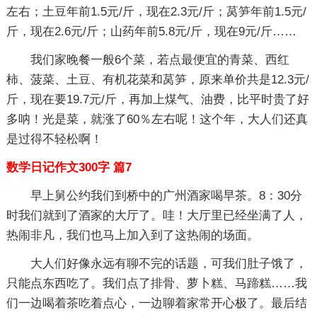
左右；土豆年前1.5元/斤，现在2.3元/斤；莴笋年前1.5元/
斤，现在2.6元/斤；山药年前5.8元/斤，现在9元/斤……
我们家晚餐一般6个菜，若点最便宜的青菜、西红
柿、菠菜、土豆、有机花菜和莴笋，原来单价共是12.3元/
斤，现在要19.7元/斤，再加上煤气、油费，比平时贵了好
多呐！光是菜，就涨了60％左右呢！这个年，大人们还真
是过得不轻松啊！
数学日记作文300字 篇7
早上舅公约我们到桥中的广州酒家喝早茶。8：30分
时我们就到了酒家的大厅了。哇！大厅里已经坐满了人，
热闹非凡，我们也马上加入到了这热闹的场面。
大人们好像永远有聊不完的话题，可我们肚子饿了，
只能点东西吃了。我们点了排骨、萝卜糕、马蹄糕……我
们一边喝着茶吃着点心，一边聊着家常开心极了。最后结