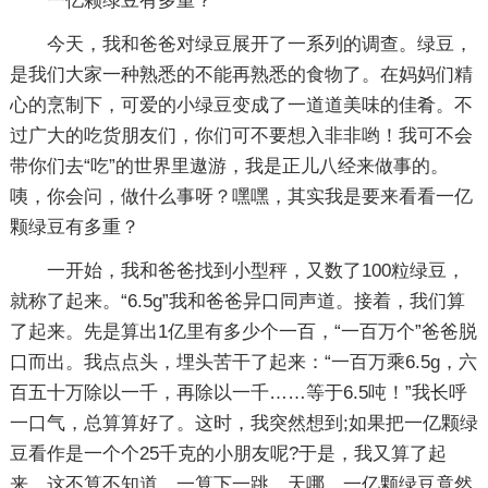
一亿颗绿豆有多重？
今天，我和爸爸对绿豆展开了一系列的调查。绿豆，
是我们大家一种熟悉的不能再熟悉的食物了。在妈妈们精
心的烹制下，可爱的小绿豆变成了一道道美味的佳肴。不
过广大的吃货朋友们，你们可不要想入非非哟！我可不会
带你们去“吃”的世界里遨游，我是正儿八经来做事的。
咦，你会问，做什么事呀？嘿嘿，其实我是要来看看一亿
颗绿豆有多重？
一开始，我和爸爸找到小型秤，又数了100粒绿豆，
就称了起来。“6.5g”我和爸爸异口同声道。接着，我们算
了起来。先是算出1亿里有多少个一百，“一百万个”爸爸脱
口而出。我点点头，埋头苦干了起来：“一百万乘6.5g，六
百五十万除以一千，再除以一千……等于6.5吨！”我长呼
一口气，总算算好了。这时，我突然想到;如果把一亿颗绿
豆看作是一个个25千克的小朋友呢?于是，我又算了起
来。这不算不知道，一算下一跳。天哪，一亿颗绿豆竟然