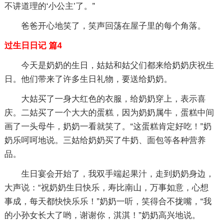
不讲道理的‘小公主’了。”
爸爸开心地笑了，笑声回荡在屋子里的每个角落。
过生日日记 篇4
今天是奶奶的生日，姑姑和姑父们都来给奶奶庆祝生
日。他们带来了许多生日礼物，要送给奶奶。
大姑买了一身大红色的衣服，给奶奶穿上，表示喜
庆。二姑买了一个大大的蛋糕，因为奶奶属牛，蛋糕中间
画了一头母牛，奶奶一看就笑了。“这蛋糕肯定好吃！”奶
奶乐呵呵地说。三姑给奶奶买了牛奶、面包等各种营养
品。
生日宴会开始了，我双手端起果汁，走到奶奶身边，
大声说：“祝奶奶生日快乐，寿比南山，万事如意，心想
事成，每天都快快乐乐！”奶奶一听，笑得合不拢嘴，“我
的小孙女长大了哟，谢谢你，淇淇！”奶奶高兴地说。