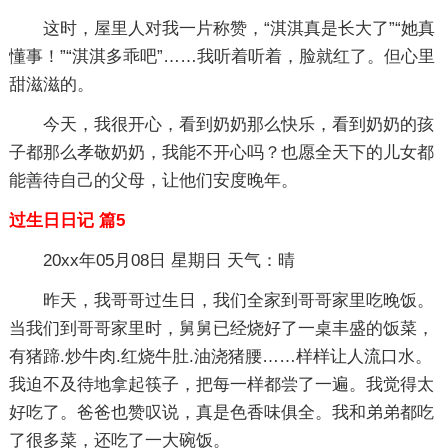
这时，屋里人对我一片称赞，“淇淇真是长大了”“她真
懂事！”“淇淇多乖吧”……我听着听着，脸就红了。但心里
甜滋滋的。
今天，我很开心，看到奶奶那么快乐，看到奶奶的孩
子都那么孝敬奶奶，我能不开心吗？也愿全天下的儿女都
能善待自己的父母，让他们安度晚年。
过生日日记 篇5
20xx年05月08日 星期日 天气：晴
昨天，我哥哥过生日，我们全家到哥哥家里吃晚饭。
当我们到哥哥家里时，舅舅已经烧好了一桌丰盛的饭菜，
有猪蹄.炒牛肉.红烧牛肚.油浇猪腰……样样让人流口水。
我迫不及待地拿起筷子，把每一样都尝了一遍。我觉得太
好吃了。爸爸也赞叹说，真是色香味俱全。我和弟弟都吃
了很多菜，还吃了一大碗饭。