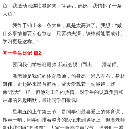
鱼，我激动地连忙喊起来：“妈妈，妈妈，我钓起了一条
大鱼!”
我终于钓上来一条大鱼，真是太高兴了。我想：“做
什么事情都要专心致志，只要功夫深，铁棒就能磨成针。
学习更是这样。”
初一学生日记 篇2
要问我们学校谁最帅,我就会脱口而出——潘老师。
潘老师是我们的体育教师，他身高一米八左右，身材
魁伟，走起路来昂首挺胸，成天爱戴着一副墨镜，就
像“老大”一样，但他对工作的热情、对学生的认真负责和
讲课的风趣幽默，最让同学们敬佩!
星期五的上午第三节，是同学们最喜爱上的体育课，
铃声一响，同学们排着整齐的队伍来到操场上，但潘老师
却让我们练“齐步走”，大家一听都哎声叹气。潘老师一看