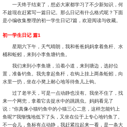
一天终于结束了，想必大家都学习了不少新知识，何
不趁现在赶紧写一篇日记。那么日记有什么格式呢？下面
是小编收集整理的初一学生日记7篇，欢迎阅读与收藏。
初一学生日记 篇1
星期六下午，天气晴朗，我和爸爸妈妈拿着鱼杆、水
桶和蚯蚓，来到小李鱼塘钓鱼。
我们来到小李鱼塘，沿着小道，来到塘边，选好位
置，准备钓鱼。我先拿起鱼杆，在钩上挂上两条蚯蚓，向
水里一扔，坐在小凳上耐心地等待鱼儿上钩。
过了老半天，可是一点动静也没有。我坐不住了，找
来一个网兜，拿着它去捉水中的跳跳虫。妈妈看见了
说：“你真像小猫钓鱼中的小猫三心二意，这样怎能钓上
鱼呢?”我惭愧地低下了头，又坐在位于上专心地钓鱼了。
不一会儿，鱼标有点动静，我赶紧拉起来一看，是一条大