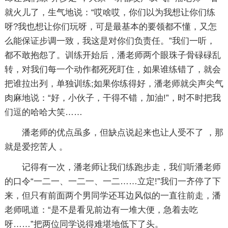
就火儿了，生气地说：“哎啥哎，你们以为我想让你们练
呀?我也想让你们玩呀，可是最基本的要领都不懂，又怎
么能保证步调一致，我这是对你们负责任。”我们一听，
都不敢抱怨了。训练开始后，潘老师两个眼珠子骨碌碌乱
转，对我们每一个动作都死死盯住，如果谁练错了，就会
把谁拉出列，单独训练;如果你练得好，潘老师就尖声尖气
肉麻地说：“好，小伙子，干得不错，加油!”，时不时把我
们逗的哈哈大笑……
潘老师的优点虽多，但缺点说起来也让人受不了 ，那
就是爱挖苦人 。
记得有一次，潘老师让我们练跑步走，我们听潘老师
的口令“一二一、一二一、一二……立定!”我们一齐停了下
来，但只有前面两个男同学还耳边风似的一直往前走，潘
老师吼道：“是不是看见前边有一堆大便，急着去吃
呀……”把两位同学说得难堪地低下了头。