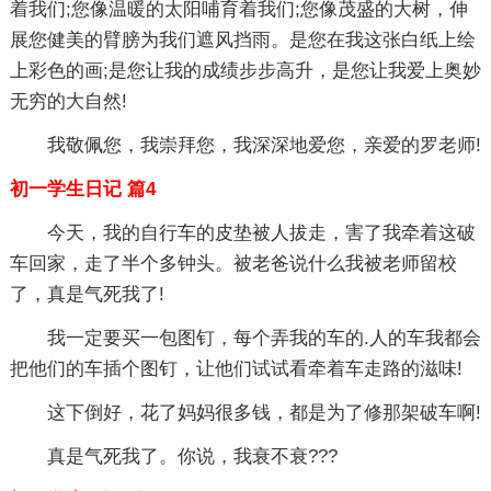
着我们;您像温暖的太阳哺育着我们;您像茂盛的大树，伸
展您健美的臂膀为我们遮风挡雨。是您在我这张白纸上绘
上彩色的画;是您让我的成绩步步高升，是您让我爱上奥妙
无穷的大自然!
我敬佩您，我崇拜您，我深深地爱您，亲爱的罗老师!
初一学生日记 篇4
今天，我的自行车的皮垫被人拔走，害了我牵着这破
车回家，走了半个多钟头。被老爸说什么我被老师留校
了，真是气死我了!
我一定要买一包图钉，每个弄我的车的.人的车我都会
把他们的车插个图钉，让他们试试看牵着车走路的滋味!
这下倒好，花了妈妈很多钱，都是为了修那架破车啊!
真是气死我了。你说，我衰不衰???