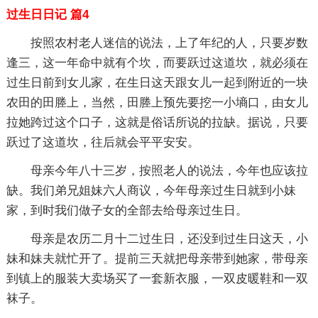
过生日日记 篇4
按照农村老人迷信的说法，上了年纪的人，只要岁数
逢三，这一年命中就有个坎，而要跃过这道坎，就必须在
过生日前到女儿家，在生日这天跟女儿一起到附近的一块
农田的田塍上，当然，田塍上预先要挖一小墒口，由女儿
拉她跨过这个口子，这就是俗话所说的拉缺。据说，只要
跃过了这道坎，往后就会平平安安。
母亲今年八十三岁，按照老人的说法，今年也应该拉
缺。我们弟兄姐妹六人商议，今年母亲过生日就到小妹
家，到时我们做子女的全部去给母亲过生日。
母亲是农历二月十二过生日，还没到过生日这天，小
妹和妹夫就忙开了。提前三天就把母亲带到她家，带母亲
到镇上的服装大卖场买了一套新衣服，一双皮暖鞋和一双
袜子。