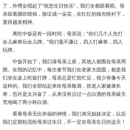
了，外甥女唱起了“祝您生日快乐”，我们全都跟着唱。母
亲鼓着腮吹蜡烛，脸绽成一朵花，在红红的烛光映衬下，
显得越发精神。
离吃中饭还有一段时间，母亲说：“你们几个人先打
会儿麻将玩会儿牌。”我们毫不谦让，四人打麻将，四人
玩牌。
中饭开始了，我们请母亲上座，其他人都围在母亲周
围。在我的记忆中，每次春节我们在老家大团圆，都是我
们坐在桌上吃饭打牌，母亲总是忙前忙后，很少有像今天
这样的。我们全部站起来给母亲敬酒，祝老人家健康长
寿，也许是太兴奋了，从来没有沾过一点白酒的母亲破天
荒地喝了两小杯白酒。
看着母亲无比幸福的神情，我们弟兄姐妹决定，以后
我们定期轮流给母亲过生日，不一定在母亲生日的这天！