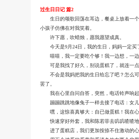
过生日日记 篇2
生日的颂歌回荡在耳边，餐桌上放着一
小孩子仿佛在对我笑着。
许下愿，吹蜡烛，愿我愿望成真。
今天是9月24日，我的生日，妈妈一定
嘻嘻，我一定要吃个够！我一边想，一
可是我找了好久，别说蛋糕了，就连一
不会是我妈把我的生日给忘了吧？怎么
罢了。
我在心里自问自答，突然，电话铃声响
蹦蹦跳跳地像兔子一样去接了电话：女
嘿，这惊喜真够大：自已做蛋糕！我在
快速穿好外套，我和陈若菲去叽叽喳喳
进了蛋糕店，我们更加按捺不住激动的心