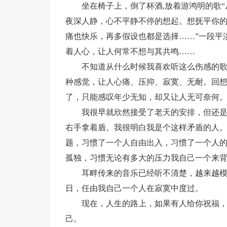
坐在椅子上，倒了杯酒,放着游鸿明的歌
夜深人静，心不平静不停的想起。想抚平你
痛也快乐，再多假设也都是选择……”一段平
着人心，让人何常不想与其共鸣……
不知道从什么时候我喜欢听这么伤感的
种感觉，让人心痛、压抑、寂寞、无耐。回
了，只能感叹年少无知，却又让人无可奈何
我很早就欣然接受了老天的安排，但还
右手拿着盾。我很明白我是个这样矛盾的人
题，习惯了一个人自由出入，习惯了一个人
孤独，习惯无论有多大的压力我自己一个来
耳畔传来的音乐已经听不清楚，越来越
日，任由我自己一个人在寂寞中度过。
现在，人生的路上，如果有人给你祝福，
己。