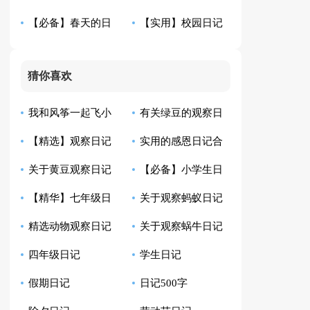
【必备】春天的日
【实用】校园日记
记五篇
模板锦集8篇
记集合6篇
四篇
猜你喜欢
我和风筝一起飞小
有关绿豆的观察日
【精选】观察日记
实用的感恩日记合
学生日记
记模板汇总10篇
关于黄豆观察日记
【必备】小学生日
汇总9篇
集8篇
【精华】七年级日
关于观察蚂蚁日记
合集八篇
记范文汇总四篇
精选动物观察日记
关于观察蜗牛日记
记集锦10篇
范文6篇
四年级日记
学生日记
四篇
范文七篇
假期日记
日记500字