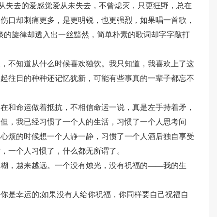
“从失去的爱感觉爱从未失去，不曾熄灭，只更狂野，总在
的伤口却刺痛更多，是更明锐，也更强烈，如果唱一首歌，
淡的旋律却透入出一丝黯然，简单朴素的歌词却字字敲打
歌，不知道从什么时候喜欢独饮。我只知道，我喜欢上了这
想起往日的种种还记忆犹新，可能有些事真的一辈子都忘不
。
是在和命运做着抵抗，不相信命运一说，真是左手持着矛，
。但，我已经习惯了一个人的生活，习惯了一个人思考问
的心烦的时候想一个人静一静，习惯了一个人酒后独自享受
背，一个人习惯了，什么都无所谓了。
模糊，越来越远。一个没有烛光，没有祝福的——我的生
你是幸运的;如果没有人给你祝福，你同样要自己祝福自