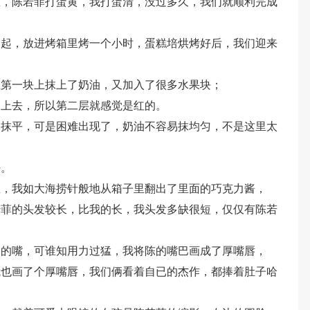
里，陈若菲打蛋黄，我打蛋清，没过多久，我们就顺利完成
一起，放进烤箱里烤一个小时，蛋糕培烘烤好后，我们迎来
在第一块上抹上了奶油，又加入了很多水果块；
了上去，所以第二层就感觉是红的。
油抹平，可是困难出现了，奶油不容易抹均匀，不是这里太
好。
里，我如大海捞针般地从箱子里翻出了里面的巧克力酱，
若菲的头发较长，比我的长，我头发多缺很短，仅仅有陈若
们的嘴，可谁知用力过猛，我将陈的嘴巴画成了厚嘴唇，
我也画了个厚嘴唇，我们俩看着自已的杰作，都捧着肚子哈