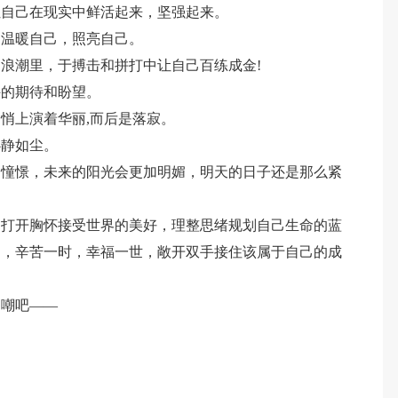
让自己在现实中鲜活起来，坚强起来。
，温暖自己，照亮自己。
浪潮里，于搏击和拼打中让自己百练成金!
许的期待和盼望。
悄上演着华丽,而后是落寂。
心静如尘。
过憧憬，未来的阳光会更加明媚，明天的日子还是那么紧
，打开胸怀接受世界的美好，理整思绪规划自己生命的蓝
道，辛苦一时，幸福一世，敞开双手接住该属于自己的成
自嘲吧——