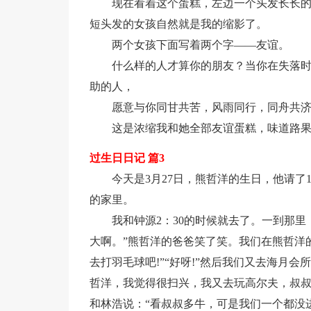
现在看着这个蛋糕，左边一个头发长长
短头发的女孩自然就是我的缩影了。
两个女孩下面写着两个字——友谊。
什么样的人才算你的朋友？当你在失落
助的人，
愿意与你同甘共苦，风雨同行，同舟共
这是浓缩我和她全部友谊蛋糕，味道路
过生日日记 篇3
今天是3月27日，熊哲洋的生日，他请了
的家里。
我和钟源2：30的时候就去了。一到那
大啊。”熊哲洋的爸爸笑了笑。我们在熊哲洋
去打羽毛球吧!”“好呀!”然后我们又去海月
哲洋，我觉得很扫兴，我又去玩高尔夫，叔
和林浩说：“看叔叔多牛，可是我们一个都没