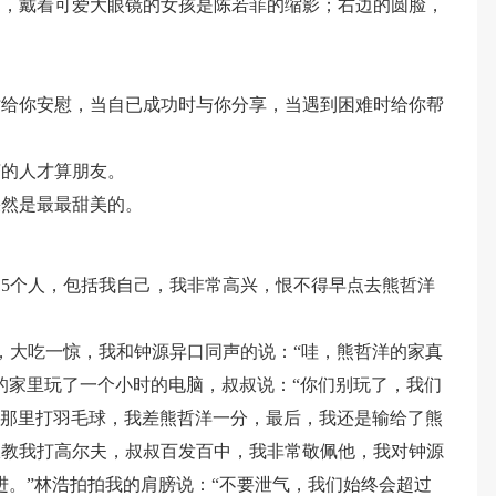
的，戴着可爱大眼镜的女孩是陈若菲的缩影；右边的圆脸，
时给你安慰，当自已成功时与你分享，当遇到困难时给你帮
济的人才算朋友。
果然是最最甜美的。
15个人，包括我自己，我非常高兴，恨不得早点去熊哲洋
里，大吃一惊，我和钟源异口同声的说：“哇，熊哲洋的家真
的家里玩了一个小时的电脑，叔叔说：“你们别玩了，我们
会所那里打羽毛球，我差熊哲洋一分，最后，我还是输给了熊
叔教我打高尔夫，叔叔百发百中，我非常敬佩他，我对钟源
进。”林浩拍拍我的肩膀说：“不要泄气，我们始终会超过