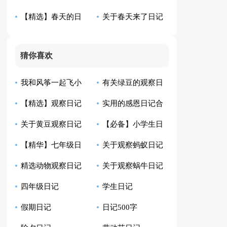
【精选】春天的日
关于春天来了日记
合集8篇
的日记三篇
记汇编八篇
汇总10篇
猜你喜欢
我和风筝一起飞小
有关绿豆的观察日
【精选】观察日记
实用的感恩日记合
学生日记
记模板汇总10篇
关于黄豆观察日记
【必备】小学生日
汇总9篇
集8篇
【精华】七年级日
关于观察蚂蚁日记
合集八篇
记范文汇总四篇
精选动物观察日记
关于观察蜗牛日记
记集锦10篇
范文6篇
四年级日记
学生日记
四篇
范文七篇
假期日记
日记500字