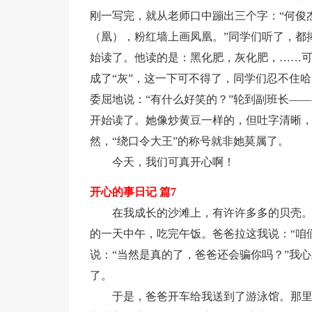
刚一写完，就从老师口中蹦出三个字：“何俊
（凰），粉红墙上画凤凰。”同学们听了，都
始读了。他读的是：黑化肥，灰化肥，……可是，
成了“灰”，这一下可不得了，同学们忍不住
委屈地说：“有什么好笑的？”轮到副班长—
开始读了。她像炒黄豆一样的，但吐字清晰
然，“绕口令大王”的称号就非她莫属了。
今天，我们可真开心啊！
开心的事日记 篇7
在我成长的沙滩上，有许许多多的贝壳
的一天中午，吃完午饭。爸爸拉这我说：“咱们
说：“当然是真的了，爸爸还会骗你吗？”我
了。
于是，爸爸开车给我送到了游泳馆。那