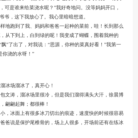
好，可是谁来给菜浇水呢？”我好奇地问。没等妈妈开口，
我爷爷，这下我放心了。我心里暗暗想道。
一样地跑到了我、妈妈和爸爸一起种的菜前，哇！长到那么
花，从下到上，白到绿的呢！我变成了蝴蝶，围着我种的
方“飘”了出了，对我说：“思源，你种的菜真好看！”我第一
是你浇的水呀！”
心溜冰场溜冰了，真开心！
了包文涛，溜冰场里很冷，但是我们溜得满头大汗，徐晨博
盈，翩翩起舞；都很棒！
更小，冰面上有很多冰刀切出的痕迹，速度快的时候很容易
，爸爸说是保护尾椎骨的，场上人很多，开场前还有在练冰