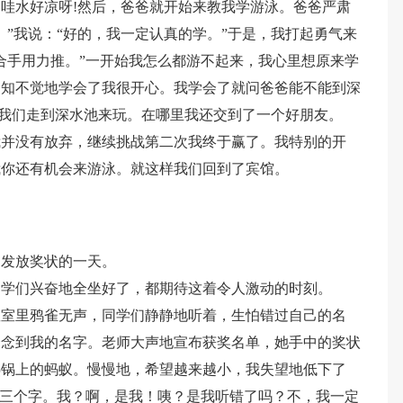
哇水好凉呀!然后，爸爸就开始来教我学游泳。爸爸严肃
。”我说：“好的，我一定认真的学。”于是，我打起勇气来
合手用力推。”一开始我怎么都游不起来，我心里想原来学
不知不觉地学会了我很开心。我学会了就问爸爸能不能到深
，我们走到深水池来玩。在哪里我还交到了一个好朋友。
我并没有放弃，继续挑战第二次我终于赢了。我特别的开
我你还有机会来游泳。就这样我们回到了宾馆。
，发放奖状的一天。
同学们兴奋地全坐好了，都期待这着令人激动的时刻。
教室里鸦雀无声，同学们静静地听着，生怕错过自己的名
会念到我的名字。老师大声地宣布获奖名单，她手中的奖状
热锅上的蚂蚁。慢慢地，希望越来越小，我失望地低下了
这三个字。我？啊，是我！咦？是我听错了吗？不，我一定