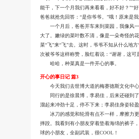
能干，下一个月我们再来看看，好不好？”“
爸爸就抢先回答：“是你爷爷。”哦！原来是
一个月后，爸爸开车来到菜园，我像风
大了。嫩绿的菜叶数不清，像是一朵奇怪的
菜“飞”来“飞”去。这时，爷爷不知从什么地
次被爷爷这样称赞，脸红着说：“谢谢，这可
哈哈，种菜真是一件开心的事。
开心的事日记 篇3
今天我们去世博大道的梅赛德斯文化中
同行的是徐晨博，李易佳，后来还碰到
溜起来冲劲十足，停不下来；李易佳身姿轻
冰刀的感觉和轮滑有点不一样，摩擦力
摔跤。我看到有小朋友穿着垫着海绵的裤子
球的小朋友，全副武装，很COOL！