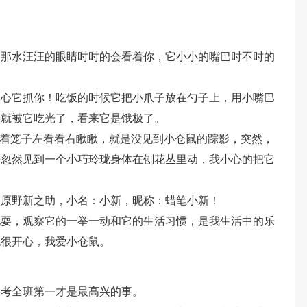
它那水汪汪的眼睛时时的会看着你，它小小的嘴巴时不时的
当心它抓你！吃饭的时候它把小爪子放在勺子上，用小嘴巴
米就被它吃光了，看来它是饿极了。
拿着笼子左看看右瞅瞅，就是没见到小仓鼠的踪影，突然，
开忽然见到一个小巧玲珑身体在刨花丛里动，我小心的把它
：原野新之助，小名：小新，昵称：蜡笔小新！
玩耍，观察它的一举一动和它的生活习惯，是我生活中的乐
也很开心，我爱小仓鼠。
为考全班第一才是最高兴的事。