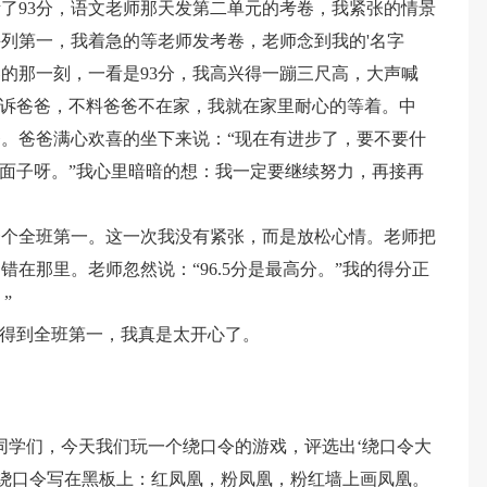
了93分，语文老师那天发第二单元的考卷，我紧张的情景
列第一，我着急的等老师发考卷，老师念到我的'名字
的那一刻，一看是93分，我高兴得一蹦三尺高，大声喊
告诉爸爸，不料爸爸不在家，我就在家里耐心的等着。中
。爸爸满心欢喜的坐下来说：“现在有进步了，要不要什
没面子呀。”我心里暗暗的想：我一定要继续努力，再接再
一个全班第一。这一次我没有紧张，而是放松心情。老师把
在那里。老师忽然说：“96.5分是最高分。”我的得分正
”
力得到全班第一，我真是太开心了。
同学们，今天我们玩一个绕口令的游戏，评选出‘绕口令大
把绕口令写在黑板上：红凤凰，粉凤凰，粉红墙上画凤凰。