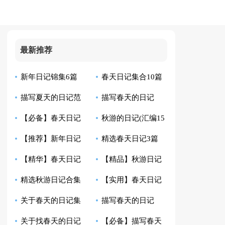
最新推荐
新年日记锦集6篇
春天日记集合10篇
描写夏天的日记范
描写春天的日记
【必备】春天日记
秋游的日记(汇编15
文8篇
【荐】
【推荐】新年日记
精选春天日记3篇
合集6篇
篇)
【精华】春天日记
【精品】秋游日记
七篇
精选秋游日记合集
【实用】春天日记
十篇
范文合集7篇
关于春天的日记集
描写春天的日记
八篇
汇编9篇
关于找春天的日记
【必备】描写春天
合7篇
【精】