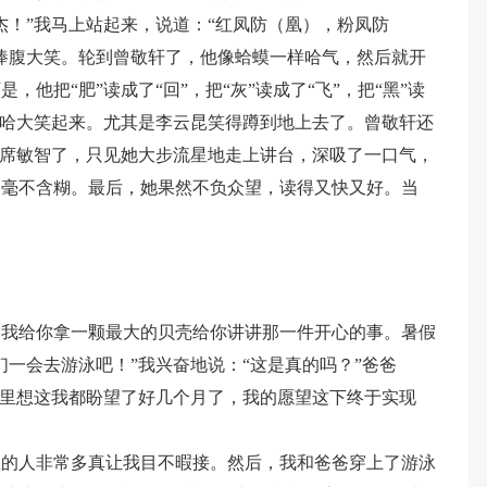
杰！”我马上站起来，说道：“红凤防（凰），粉凤防
捧腹大笑。轮到曾敬轩了，他像蛤蟆一样哈气，然后就开
他把“肥”读成了“回”，把“灰”读成了“飞”，把“黑”读
哈哈大笑起来。尤其是李云昆笑得蹲到地上去了。曾敬轩还
—席敏智了，只见她大步流星地走上讲台，深吸了一口气，
，毫不含糊。最后，她果然不负众望，读得又快又好。当
。我给你拿一颗最大的贝壳给你讲讲那一件开心的事。暑假
一会去游泳吧！”我兴奋地说：“这是真的吗？”爸爸
心里想这我都盼望了好几个月了，我的愿望这下终于实现
里的人非常多真让我目不暇接。然后，我和爸爸穿上了游泳