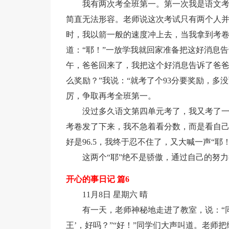
我有两次考全班第一。第一次我是语文考
简直无法形容。老师说这次考试只有两个人并
时，我以箭一般的速度冲上去，当我拿到考卷
道：“耶！”一放学我就回家准备把这好消息
午，爸爸回来了，我把这个好消息告诉了爸爸
么奖励？”我说：“就考了个93分要奖励，多
厉，争取再考全班第一。
没过多久语文第四单元考了，我又考了
考卷发了下来，我不急着看分数，而是看自己错
好是96.5，我终于忍不住了，又大喊一声“耶！
这两个“耶”绝不是骄傲，通过自己的努
开心的事日记 篇6
11月8日 星期六 晴
有一天，老师神秘地走进了教室，说：“
王’，好吗？”“好！”同学们大声叫道。老师