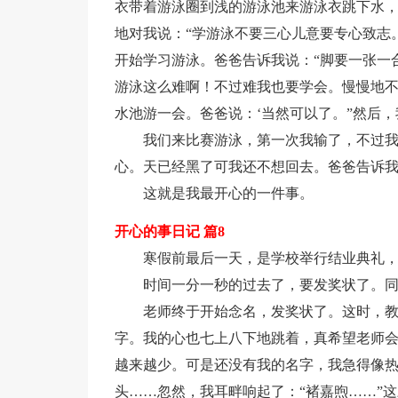
衣带着游泳圈到浅的游泳池来游泳衣跳下水，
地对我说：“学游泳不要三心儿意要专心致志
开始学习游泳。爸爸告诉我说：“脚要一张一
游泳这么难啊！不过难我也要学会。慢慢地
水池游一会。爸爸说：‘当然可以了。”然后
我们来比赛游泳，第一次我输了，不过
心。天已经黑了可我还不想回去。爸爸告诉
这就是我最开心的一件事。
开心的事日记 篇8
寒假前最后一天，是学校举行结业典礼
时间一分一秒的过去了，要发奖状了。
老师终于开始念名，发奖状了。这时，
字。我的心也七上八下地跳着，真希望老师
越来越少。可是还没有我的名字，我急得像
头……忽然，我耳畔响起了：“褚嘉煦……”