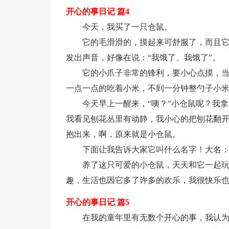
开心的事日记 篇4
今天，我买了一只仓鼠。
它的毛滑滑的，摸起来可舒服了，而且
发出声音，好像在说：“我饿了、我饿了”。
它的小爪子非常的锋利，要小心点摸，
一点一点的吃着小米，不到一分钟整勺子小
今天早上一醒来，“咦？”小仓鼠呢？我
我看见刨花丛里有动静，我小心的把刨花翻
抱出来，啊，原来就是小仓鼠。
下面让我告诉大家它叫什么名字！大名
养了这只可爱的小仓鼠，天天和它一起
趣，生活也因它多了许多的欢乐，我很快乐
开心的事日记 篇5
在我的童年里有无数个开心的事，我认