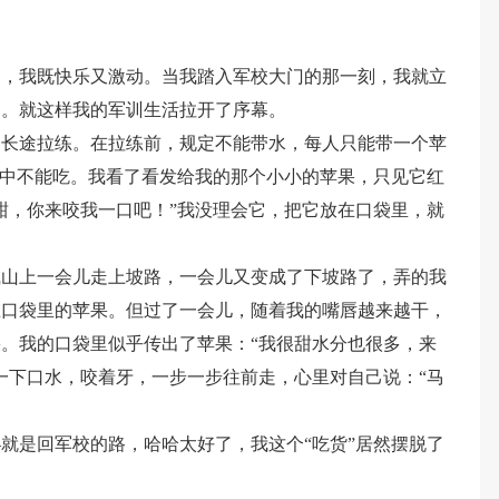
了，我既快乐又激动。当我踏入军校大门的那一刻，我就立
了。就这样我的军训生活拉开了序幕。
是长途拉练。在拉练前，规定不能带水，每人只能带一个苹
途中不能吃。我看了看发给我的那个小小的苹果，只见它红
甜，你来咬我一口吧！”我没理会它，把它放在口袋里，就
凰山上一会儿走上坡路，一会儿又变成了下坡路了，弄的我
在口袋里的苹果。但过了一会儿，随着我的嘴唇越来越干，
。我的口袋里似乎传出了苹果：“我很甜水分也很多，来
一下口水，咬着牙，一步一步往前走，心里对自己说：“马
就是回军校的路，哈哈太好了，我这个“吃货”居然摆脱了
。