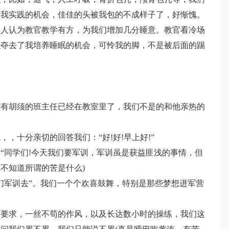
了我实践的机会，佳佳的头被我包的不成样子了，好惭愧。
个人认为教官教学有方，为我们增加几分睡意。教官看冷场
么夺去了我培养睡眠的机会，可怜我的脚，不是被后面的踢
没有胡须的班主任已经在教室里了，我们不是的和他亲热的
，十分亲切的回答我们：“好!好!早上好!”
“同学们!今天我们要军训，军训虽是获益匪浅的事情，但
应不知道所谓的苦是什么)
们军训去”。我们一个个欢喜鼓舞，特别是那些梦想进军营
的要求，一丝不苟的作风，以及长达数小时的操练，我们这