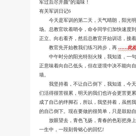
军过后尽开颜”的滋味！
有关军训日记6
今天是军训的第二天，天气晴朗，阳光
场。总教官吹着哨令，命令同学们加快速度
正立、向右看齐，然后总教官开始训话，接
教官先开始教我们练习跨步，再
……此处
中午时分的阳光特别火辣，我知道，一句
正意味着向自己低头，但在逆境中决不能向自
墙。
我坚持着，不让自己倒下，我知道，今
们活得很苦很累，明天的我们也许会更苦更
成了自己的绊脚石，所以，我坚持着，虽然
的自己倒下。现在要做的很简单，只是鼓励
放眼望去，青色飞扬，青春的色彩把身
一生中，一段刻骨铭心的回忆!