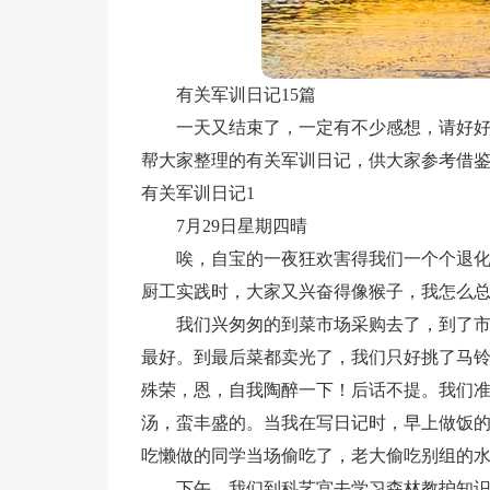
有关军训日记15篇
一天又结束了，一定有不少感想，请好
帮大家整理的有关军训日记，供大家参考借
有关军训日记1
7月29日星期四晴
唉，自宝的一夜狂欢害得我们一个个退
厨工实践时，大家又兴奋得像猴子，我怎么
我们兴匆匆的到菜市场采购去了，到了
最好。到最后菜都卖光了，我们只好挑了马
殊荣，恩，自我陶醉一下！后话不提。我们
汤，蛮丰盛的。当我在写日记时，早上做饭
吃懒做的同学当场偷吃了，老大偷吃别组的
下午，我们到科艺宫去学习森林教护知