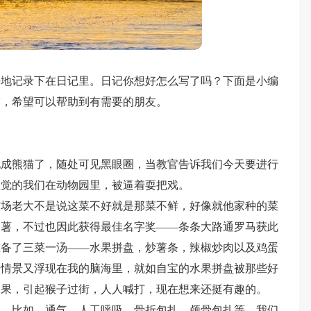
好地记录下在日记里。日记你想好怎么写了吗？下面是小编
鉴，希望可以帮助到有需要的朋友。
化成熊猫了，随处可见黑眼圈，当教官告诉我们今天要进行
总觉的我们在动物园里，被逼着耍把戏。
市场老大不是说这菜不好就是那菜不鲜，好像就他家种的菜
铃薯，不过也因此获得最佳名字奖――条条大路通罗马获此
准备了三菜一汤――水果拼盘，炒薯条，辣椒炒肉以及鸡蛋
的情景又浮现在我的脑海里，就如自宝的水果拼盘被那些好
水果，引起猴子过街，人人喊打，现在想来还挺有趣的。
识，比如，通气，人工呼吸，骨折包扎，颅骨包扎等，我们