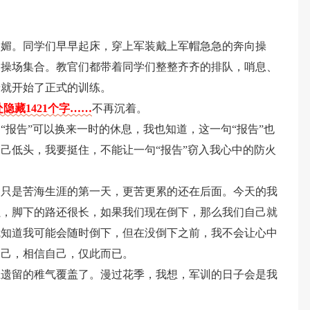
明媚。同学们早早起床，穿上军装戴上军帽急急的奔向操
到操场集合。教官们都带着同学们整整齐齐的排队，哨息、
着就开始了正式的训练。
隐藏1421个字……
不再沉着。
“报告”可以换来一时的休息，我也知道，这一句“报告”也
己低头，我要挺住，不能让一句“报告”窃入我心中的防火
天只是苦海生涯的第一天，更苦更累的还在后面。今天的我
累，脚下的路还很长，如果我们现在倒下，那么我们自己就
我知道我可能会随时倒下，但在没倒下之前，我不会让心中
自己，相信自己，仅此而已。
上遗留的稚气覆盖了。漫过花季，我想，军训的日子会是我