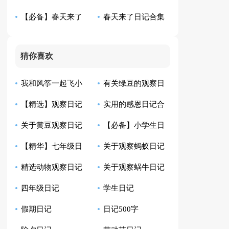
【必备】春天来了
春天来了日记合集
编15篇)
篇
日记合集7篇
六篇
猜你喜欢
我和风筝一起飞小
有关绿豆的观察日
【精选】观察日记
实用的感恩日记合
学生日记
记模板汇总10篇
关于黄豆观察日记
【必备】小学生日
汇总9篇
集8篇
【精华】七年级日
关于观察蚂蚁日记
合集八篇
记范文汇总四篇
精选动物观察日记
关于观察蜗牛日记
记集锦10篇
范文6篇
四年级日记
学生日记
四篇
范文七篇
假期日记
日记500字