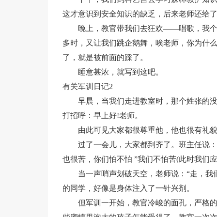
这才意识到安全知识的缺乏，后来老师还给
晚上，教官带我们去狂欢――唱歌，我
多时，又让我们跳企鹅舞，唉老师，你为什
了，就是被前面的踩了。
睡意甚浓，就写到这吧。
有关军训日记2
早晨，当我们走进教室时，那个姓张的
打招呼：早上好!老师。
由此可见大家都很尊重他，他也很有礼貌，
过了一会儿，大家都到齐了。班主任说：
也很苦，你们怕不怕 ”我们不怕苦(此时我们
当一声哨声划破天空，老师说：“走，我
的同学，好像是身体注入了一针兴剂。
但军训一开始，教官冷峻的面孔，严格