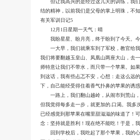
但让我高兴的是经过这几天的训练，我
结的精神，以前我们是父母的掌上明珠，不
有关军训日记5
12月1日星期一天气：晴
我盼星星、盼月亮，终于盼到了今天。
一大早，我们就乘车到了军校，教官给
我们将要翻越玉皇山、凤凰山两座大山，去
师特意让我们不带水，而只带一个苹果。如
到这话，我有些忐忑不安，心想：走这么远
下，自己能经受得住着香气扑鼻的苹果的诱
一路上，我们翻山越岭，从闹市到荒山
但我觉得每多走一步，就更加的.口渴。我多
已经感觉到那苹果在嘴里甜滋滋的味道了！
念：坚持就是胜利！现在绝不能吃！于是，
回到学校后，我吃起了那个苹果，我的心