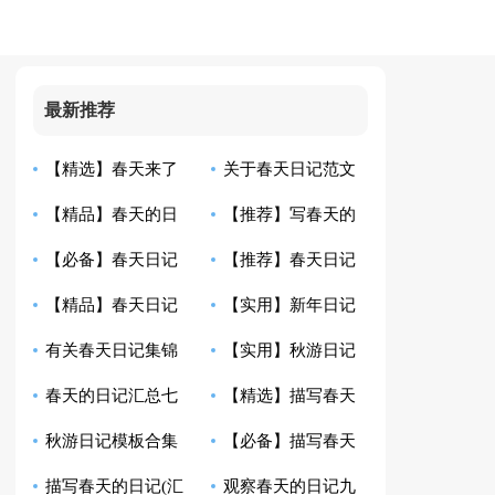
最新推荐
【精选】春天来了
关于春天日记范文
【精品】春天的日
【推荐】写春天的
日记范文6篇
五篇
【必备】春天日记
【推荐】春天日记
记集锦5篇
日记九篇
【精品】春天日记
【实用】新年日记
汇总5篇
八篇
有关春天日记集锦
【实用】秋游日记
合集7篇
锦集10篇
春天的日记汇总七
【精选】描写春天
五篇
汇编十篇
秋游日记模板合集
【必备】描写春天
篇
日记3篇
描写春天的日记(汇
观察春天的日记九
七篇
的日记集合6篇