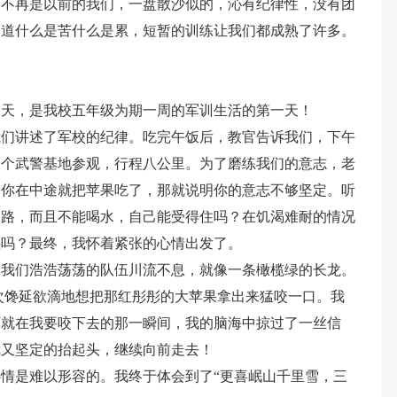
们不再是以前的我们，一盘散沙似的，沁有纪律性，没有团
知道什么是苦什么是累，短暂的训练让我们都成熟了许多。
今天，是我校五年级为期一周的军训生活的第一天！
我们讲述了军校的纪律。吃完午饭后，教官告诉我们，下午
一个武警基地参观，行程八公里。为了磨练我们的意志，老
果你在中途就把苹果吃了，那就说明你的意志不够坚定。听
的路，而且不能喝水，自己能受得住吗？在饥渴难耐的情况
惑吗？最终，我怀着紧张的心情出发了。
，我们浩浩荡荡的队伍川流不息，就像一条橄榄绿的长龙。
次馋延欲滴地想把那红彤彤的大苹果拿出来猛咬一口。我
可就在我要咬下去的那一瞬间，我的脑海中掠过了一丝信
我又坚定的抬起头，继续向前走去！
情是难以形容的。我终于体会到了“更喜岷山千里雪，三