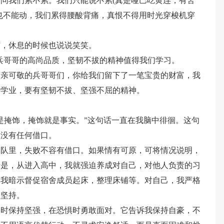
问我们累不累。我们只能说不累(真是哑巴吃黄连，有苦
也不能动，我们累得腰酸背痛，真恨不得用时光穿梭机穿
厉，休息的时候也说说笑笑。
。兵哥哥的高尚品质，坚韧不拔的精神值得我们学习。
可亲可敬的兵哥哥们，你给我们留下了一笔宝贵的财富，我
待学业，要有坚韧不拔、坚强不屈的精神。
是掩饰，掩饰就是事实。”这句话一直在我脑中徘徊。这句
，没有任何借口。
军队里，失败不容有借口。如果情有可原，可将情况说明，
于是，从进入高中，我就强迫养成对自己，对他人负责的习
，我暗示督促宿舍成员起床，整理床铺等。对自己，我严格
会坚持。
弱时保持坚强，在恐惧时勇敢面对。它告诉我保持自豪，不