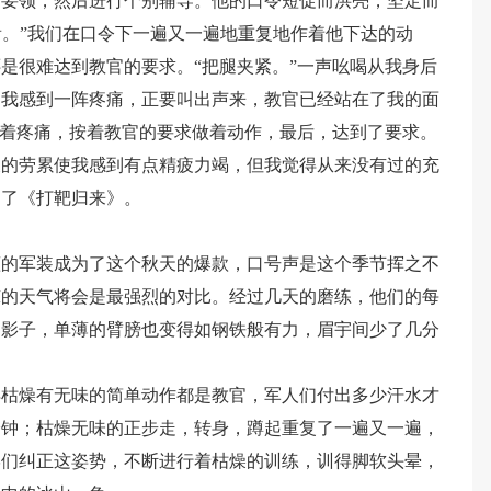
作要领，然后进行个别辅导。他的口令短促而洪亮，坚定而
前看。”我们在口令下一遍又一遍地重复地作着他下达的动
是很难达到教官的要求。“把腿夹紧。”一声吆喝从我身后
，我感到一阵疼痛，正要叫出声来，教官已经站在了我的面
忍着疼痛，按着教官的要求做着动作，最后，达到了要求。
天的劳累使我感到有点精疲力竭，但我觉得从来没有过的充
起了《打靶归来》。
蓝的军装成为了这个秋天的爆款，口号声是这个季节挥之不
凉的天气将会是最强烈的对比。经过几天的磨练，他们的每
的影子，单薄的臂膀也变得如钢铁般有力，眉宇间少了几分
得枯燥有无味的简单动作都是教官，军人们付出多少汗水才
分钟；枯燥无味的正步走，转身，蹲起重复了一遍又一遍，
学们纠正这姿势，不断进行着枯燥的训练，训得脚软头晕，