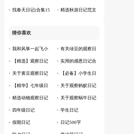
找春天日记(合集15
精选秋游日记范文
日记4篇
篇)
集合5篇
猜你喜欢
我和风筝一起飞小
有关绿豆的观察日
【精选】观察日记
实用的感恩日记合
学生日记
记模板汇总10篇
关于黄豆观察日记
【必备】小学生日
汇总9篇
集8篇
【精华】七年级日
关于观察蚂蚁日记
合集八篇
记范文汇总四篇
精选动物观察日记
关于观察蜗牛日记
记集锦10篇
范文6篇
四年级日记
学生日记
四篇
范文七篇
假期日记
日记500字