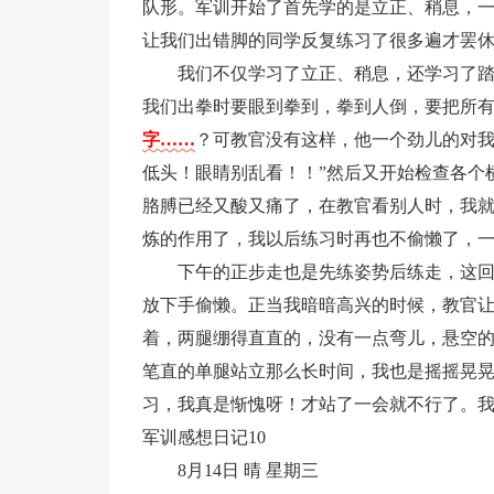
队形。军训开始了首先学的是立正、稍息，
让我们出错脚的同学反复练习了很多遍才罢
我们不仅学习了立正、稍息，还学习了
我们出拳时要眼到拳到，拳到人倒，要把所
字……
？可教官没有这样，他一个劲儿的对我
低头！眼睛别乱看！！”然后又开始检查各个
胳膊已经又酸又痛了，在教官看别人时，我
炼的作用了，我以后练习时再也不偷懒了，
下午的正步走也是先练姿势后练走，这
放下手偷懒。正当我暗暗高兴的时候，教官
着，两腿绷得直直的，没有一点弯儿，悬空
笔直的单腿站立那么长时间，我也是摇摇晃
习，我真是惭愧呀！才站了一会就不行了。
军训感想日记10
8月14日 晴 星期三