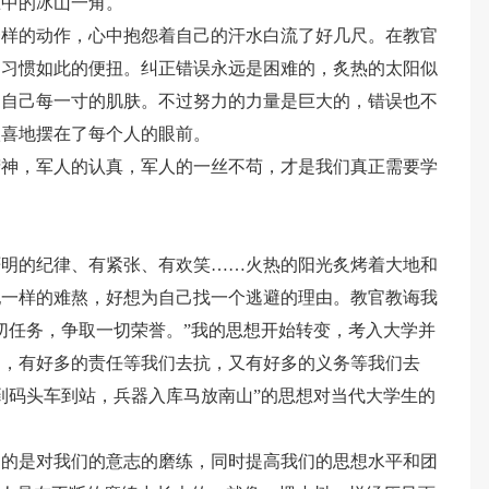
练中的冰山一角。
一样的动作，心中抱怨着自己的汗水白流了好几尺。在教官
的习惯如此的便扭。纠正错误永远是困难的，炙热的太阳似
了自己每一寸的肌肤。不过努力的力量是巨大的，错误也不
欣喜地摆在了每个人的眼前。
精神，军人的认真，军人的一丝不苟，才是我们真正需要学
严明的纪律、有紧张、有欢笑……火热的阳光炙烤着大地和
纪一样的难熬，好想为自己找一个逃避的理由。教官教诲我
切任务，争取一切荣誉。”我的思想开始转变，考入大学并
过，有好多的责任等我们去抗，又有好多的义务等我们去
到码头车到站，兵器入库马放南山”的思想对当代大学生的
多的是对我们的意志的磨练，同时提高我们的思想水平和团