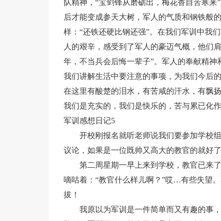
队精神，“宝剑锋从磨砺出，梅花香自苦寒来
后才能变成参天大树，军人的气质和钢铁般
样：“还铁还硬比钢还强”。在我们军训中我们
人的艰辛，感受到了军人的豪迈气概，他们肩
年，不当兵会后悔一辈子”。军人的奉献精神
我们讲解生活中要注意的事项，为我们今后
在这里有酸楚的泪水，有苦咸的汗水，有飘
我们是充实的，我们是快乐的，苦与累已化
军训感想日记5
开校刚报名就听老师说我们要参加学校
议论，如果是一位既帅又高大的教官的就好
第二周星期一早上来到学校，教官已来
嘀咕着：“教官什么样儿啊？”哎…有些失望
拔！
我原以为军训是一件简单而又有趣的事