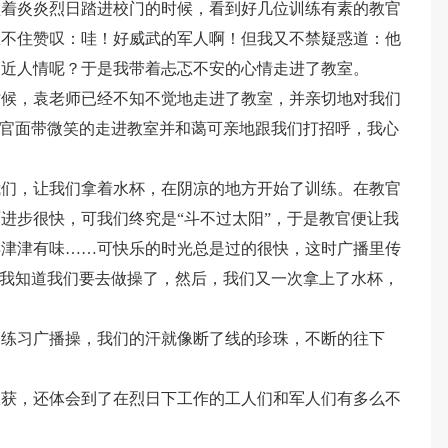
顶着炎炎烈日踏进校门的时候，看到好几位训练有素的教官
忍不住赞叹：哇！好威武的军人啊！但我又不禁疑惑道：他
不近人情呢？于是我带着忐忑不安的心情走进了教室。
时候，袁老师已经不知不觉地走进了教室，并亲切地对我们
教官面带微笑的走进教室并和蔼可亲地跟我们打招呼，我心
我们，让我们拿着水杯，在阴凉的地方开始了训练。在教官
进步很快，可我们终究是“斗不过太阳”，于是教官便让我
得津津有味……可快乐的时光总是过的很快，这时广播里传
声音我知道我们要去做操了，然后，我们又一次拿上了水杯，
的练习广播操，我们的汗就像断了线的珍珠，不断的往下
收获，还体会到了在烈日下工作的工人们和军人们有多么不