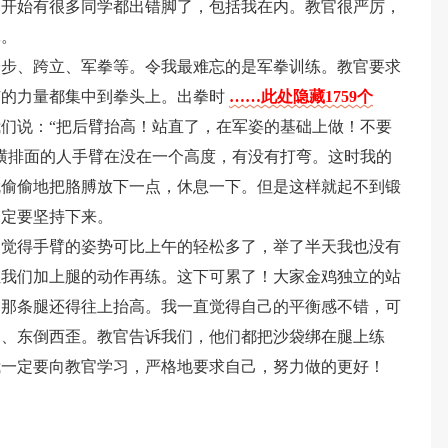
一开始有很多同学都出错脚了，包括我在内。教官很严厉，
休。
踏步、跨立、军拳等。令我最难忘的是军拳训练。教官要求
有的力量都集中到拳头上。出拳时
……此处隐藏1759个
们说：“把后臂抬高！站直了，在军姿的基础上做！不要
横排面的人手臂在没在一个高度，有没有打弯。这时我的
就偷偷地把胳膊放下一点，休息一下。但是这样就起不到锻
一定要坚持下来。
回觉得手臂的姿势可比上午的轻松多了，举了半天我也没有
让我们加上腿的动作再练。这下可累了！大家金鸡独立的站
的那条腿还得往上抬高。我一直觉得自己的平衡感不错，可
晃、东倒西歪。教官告诉我们，他们都把沙袋绑在腿上练
我一定要向教官学习，严格地要求自己，努力做的更好！