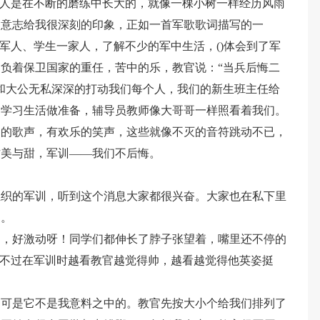
”人是在不断的磨练中长大的，就像一棵小树一样经历风雨
的意志给我很深刻的印象，正如一首军歌歌词描写的一
军人、学生一家人，了解不少的军中生活，()体会到了军
负着保卫国家的重任，苦中的乐，教官说：“当兵后悔二
和大公无私深深的打动我们每个人，我们的新生班主任给
的学习生活做准备，辅导员教师像大哥哥一样照看着我们。
扬的歌声，有欢乐的笑声，这些就像不灭的音符跳动不已，
作美与甜，军训――我们不后悔。
组织的军训，听到这个消息大家都很兴奋。大家也在私下里
了。
了，好激动呀！同学们都伸长了脖子张望着，嘴里还不停的
。不过在军训时越看教官越觉得帅，越看越觉得他英姿挺
，可是它不是我意料之中的。教官先按大小个给我们排列了