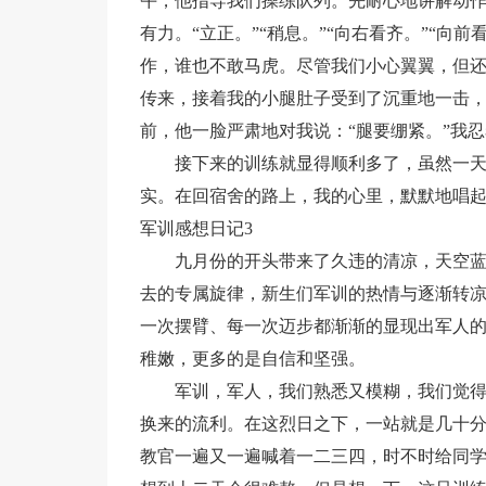
午，他指导我们操练队列。先耐心地讲解动
有力。“立正。”“稍息。”“向右看齐。”“向
作，谁也不敢马虎。尽管我们小心翼翼，但还
传来，接着我的小腿肚子受到了沉重地一击
前，他一脸严肃地对我说：“腿要绷紧。”我
接下来的训练就显得顺利多了，虽然一
实。在回宿舍的路上，我的心里，默默地唱
军训感想日记3
九月份的开头带来了久违的清凉，天空
去的专属旋律，新生们军训的热情与逐渐转
一次摆臂、每一次迈步都渐渐的显现出军人
稚嫩，更多的是自信和坚强。
军训，军人，我们熟悉又模糊，我们觉
换来的流利。在这烈日之下，一站就是几十
教官一遍又一遍喊着一二三四，时不时给同