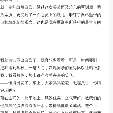
，就一定能战胜自己。经过这次艰苦而又难忘的军训后，我
政治素质，更受到了一次心灵上的洗礼，磨练了自己坚强的
意识和组织纪律观念。这也是我在军训中所获得的最宝贵的
，我差点认不出自己了。我真想多看看，可是，时间要到
快把我送到学校。一进大门，发现同学们显得比以往精神多
着我，我看着你，脸上都洋溢着兴奋的笑容。
地——镇海出发了。车上，大家叽叽喳喳，七嘴八舌，你猜
训好玩吗？
坐落在山间的一块平地上，风景优美，空气新鲜。教我们的
，他黑黑的脸膛流淌着汗水，显得既健康又威武。整个上