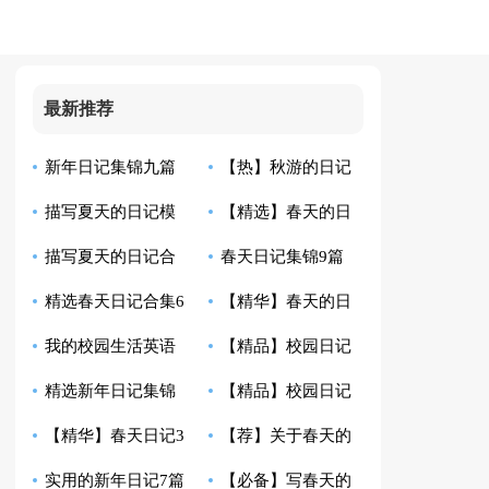
最新推荐
新年日记集锦九篇
【热】秋游的日记
描写夏天的日记模
【精选】春天的日
描写夏天的日记合
春天日记集锦9篇
板集合10篇
记模板7篇
精选春天日记合集6
【精华】春天的日
集五篇
我的校园生活英语
【精品】校园日记
篇
记三篇
精选新年日记集锦
【精品】校园日记
日记带翻译
模板合集8篇
【精华】春天日记3
【荐】关于春天的
10篇
汇总十篇
实用的新年日记7篇
【必备】写春天的
篇
日记