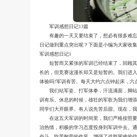
军训感想日记13篇
有趣的一天又要结束了，想必有很多难
日记做到重点突出呢？下面是小编为大家收
军训感想日记1
短暂而又紧张的军训已经结束了，回顾
长的，但竞赛这漫长却又是短暂的。我们进
体验吗?军训有苦。每天大约六点钟起床，六
我们站军姿、打军体拳，汗流满面，脚
训有乐。休息的时候，雄壮的军歌为我们增
同学们大开眼界。有人说先苦后甜。现在，
在这五天军训的时间里，我们严格按照
治热情，积极的学习态度投身到军训中去。
奋斗、吃苦耐劳的作风，增强了战胜困难的