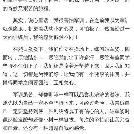
的军训在今日拉开了帷幕。至此我们将开启一段为期一周
的奇妙又艰苦的旅程。
其实，说心里话，我很害怕军训，在之前我以为军训
就像魔鬼，折磨着我幼小的心灵，可怕极了。然而经过一
天的训练后，我的感受截然不同！
在烈日炎炎下，我们伫立在操场上，练习站军姿，四
面转，原地踏步……尽管我们出了许多汗，尽管有些同学
坚持不住倒下了；我们还是咬着牙坚持下来，因为我们知
道，这一切都是为我们好，让我们有一个健康的体魄，并
懂得同学之间要团结，互相关心。
军训虽苦，却像咖啡一样可以品尝出浓浓的滋味。我
原先以为自己一定不会坚持下来，可经过考验，我告诉自
己一定要坚持到底，胜利终将属于有信心的人。站军姿时
虽然腿发酸却还像小树一样挺拔。每次的坚持都让我兴奋
和自豪。还会有一种超越自我的感觉。