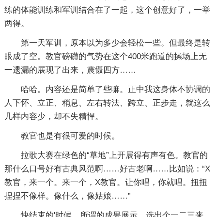
练的体能训练和军训结合在了一起，这个创意好了，一举
两得。
第一天军训，原本以为多少会轻松一些。但最终是转
眼成了空。教官磅礴的气势在这个400米跑道的操场上无
一遗漏的展现了出来，震慑四方……
哈哈。内容还是简单了些嘛。正中我这身体不协调的
人下怀、立正、稍息、左右转法、跨立、正步走，就这么
几样内容少，却不失精悍。
教官也是有很可爱的时候。
拉歌大赛在绿色的“草地”上开展得有声有色。教官的
那什么口号好有古典风范啊……好古老啊……比如说：“X
教官，来一个。来一个，X教官。让你唱，你就唱。扭扭
捏捏不像样。像什么，像姑娘……”
快结束的'时候，所谓的成果展示，选出个一二三来，