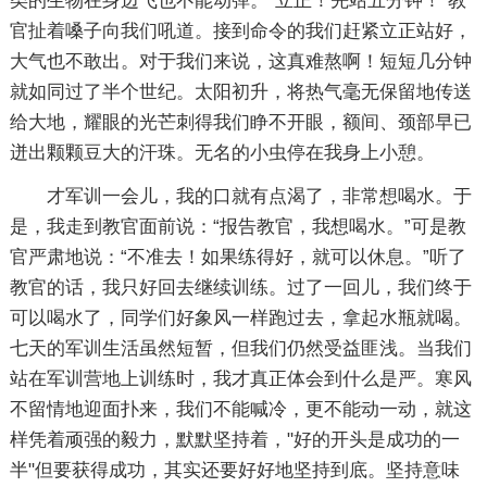
类的生物在身边飞也不能动弹。“立正！先站五分钟！”教
官扯着嗓子向我们吼道。接到命令的我们赶紧立正站好，
大气也不敢出。对于我们来说，这真难熬啊！短短几分钟
就如同过了半个世纪。太阳初升，将热气毫无保留地传送
给大地，耀眼的光芒刺得我们睁不开眼，额间、颈部早已
迸出颗颗豆大的汗珠。无名的小虫停在我身上小憩。
才军训一会儿，我的口就有点渴了，非常想喝水。于
是，我走到教官面前说：“报告教官，我想喝水。”可是教
官严肃地说：“不准去！如果练得好，就可以休息。”听了
教官的话，我只好回去继续训练。过了一回儿，我们终于
可以喝水了，同学们好象风一样跑过去，拿起水瓶就喝。
七天的军训生活虽然短暂，但我们仍然受益匪浅。当我们
站在军训营地上训练时，我才真正体会到什么是严。寒风
不留情地迎面扑来，我们不能喊冷，更不能动一动，就这
样凭着顽强的毅力，默默坚持着，"好的开头是成功的一
半"但要获得成功，其实还要好好地坚持到底。坚持意味