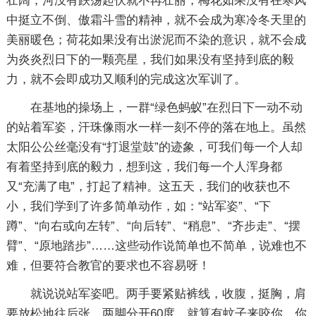
壮阔，河没有跌荡起伏就不再壮丽，梅花如果没有在寒风
中挺立不倒、傲霜斗雪的精神，就不会成为寒冷冬天里的
美丽暖色；荷花如果没有出淤泥而不染的意识，就不会成
为炎炎烈日下的一颗亮星，我们如果没有坚持到底的毅
力，就不会即成功又顺利的完成这次军训了。
在基地的操场上，一群“绿色蚂蚁”在烈日下一动不动
的站着军姿，汗珠像雨水一样一刻不停的落在地上。虽然
太阳公公丝毫没有“打退堂鼓”的迹象，可我们每一个人却
有着坚持到底的毅力，想到这，我们每一个人浑身都
又“充满了电”，打起了精神。这五天，我们的收获也不
小，我们学到了许多简单动作，如：“站军姿”、“下
蹲”、“向右或向左转”、“向后转”、“稍息”、“齐步走”、“摆
臂”、“原地踏步”……这些动作说简单也不简单，说难也不
难，但要符合教官的要求也不容易呀！
就说说站军姿吧。两手要紧贴裤线，收腹，挺胸，肩
要放松地往后张，两脚分开60度，就算有蚊子来咬你，你