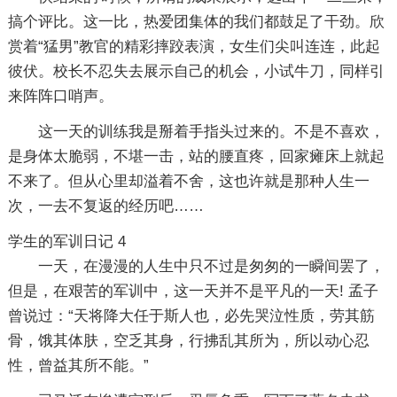
搞个评比。这一比，热爱团集体的我们都鼓足了干劲。欣
赏着“猛男”教官的精彩摔跤表演，女生们尖叫连连，此起
彼伏。校长不忍失去展示自己的机会，小试牛刀，同样引
来阵阵口哨声。
这一天的训练我是掰着手指头过来的。不是不喜欢，
是身体太脆弱，不堪一击，站的腰直疼，回家瘫床上就起
不来了。但从心里却溢着不舍，这也许就是那种人生一
次，一去不复返的经历吧……
学生的军训日记 4
一天，在漫漫的人生中只不过是匆匆的一瞬间罢了，
但是，在艰苦的军训中，这一天并不是平凡的一天! 孟子
曾说过：“天将降大任于斯人也，必先哭泣性质，劳其筋
骨，饿其体肤，空乏其身，行拂乱其所为，所以动心忍
性，曾益其所不能。”