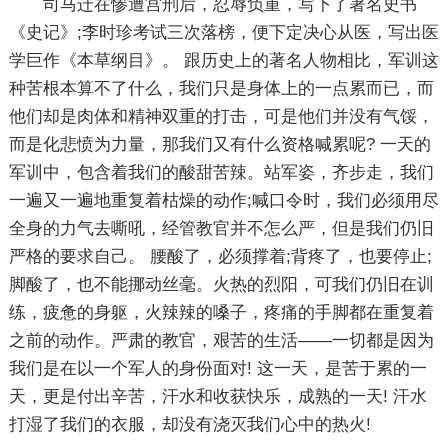
司马迁在惨遭宫刑后，忍辱负重，写下了著名史书
《史记》;李时珍考试三次落榜，便下定决心从医，写出医
学巨作《本草纲目》。 跟历史上的著名人物相比，军训这
种苦根本算不了什么，我们只是身体上的一点累而已，而
他们却是肉体和精神双重的打击，可是他们并没有气馁，
而是化悲愤为力量，那我们又有什么资格喊累呢? 一天的
军训中，包含着我们的酸甜苦辣。站军姿，齐步走，我们
一遍又一遍地重复着枯燥的动作;喊口令时，我们必须用尽
全身的力气去嘶吼，经管教官并不怎么严，但是我们仍旧
严格的要求自己。 腰酸了，必须撑着;背疼了，也要停止;
脚酸了，也不能挪动丝毫。火热的烈阳，可我们仍旧在训
练，疲惫的身躯，火辣辣的嗓子，疼痛的手脚都在重复着
之前的动作。严肃的教官，艰苦的生活——一切都是因为
我们是在以一个军人的身份面对! 这一天，是苦于累的一
天，更是付出辛苦，汗水和收获快乐，成熟的一天! 汗水
打湿了我们的衣服，却没有浇灭我们心中的热火!