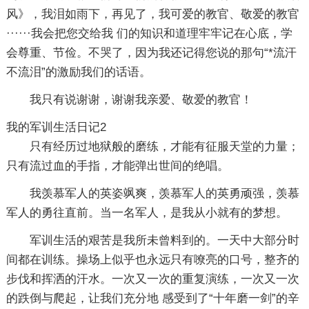
风》，我泪如雨下，再见了，我可爱的教官、敬爱的教官
······我会把您交给我 们的知识和道理牢牢记在心底，学
会尊重、节俭。不哭了，因为我还记得您说的那句“*流汗
不流泪”的激励我们的话语。
我只有说谢谢，谢谢我亲爱、敬爱的教官！
我的军训生活日记2
只有经历过地狱般的磨练，才能有征服天堂的力量；
只有流过血的手指，才能弹出世间的绝唱。
我羡慕军人的英姿飒爽，羡慕军人的英勇顽强，羡慕
军人的勇往直前。当一名军人，是我从小就有的梦想。
军训生活的艰苦是我所未曾料到的。一天中大部分时
间都在训练。操场上似乎也永远只有嘹亮的口号，整齐的
步伐和挥洒的汗水。一次又一次的重复演练，一次又一次
的跌倒与爬起，让我们充分地 感受到了“十年磨一剑”的辛