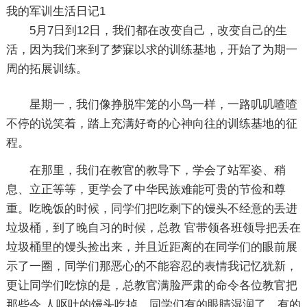
我的军训生活日记1
5月7日到12日，我们都在改变自己，改变自己的生
活，因为我们来到了梦寐以求的训练基地，开始了为期一
周的拓展训练。
星期一，我们像挣脱牢笼的小鸟一样，一路叽叽喳喳
不停的说笑着，踏上充满好奇的心神向往的训练基地的征
程。
在那里，我们在教官的教导下，学会了站军姿、稍
息、立正等等，更学会了中华民族难能可贵的节俭和尊
重。吃晚饭的时候，同学们把吃剩下的馒头不经意的丢进
垃圾桶，到了晚自习的时候，总教 官带领各班领导把丢在
垃圾桶里的馒头捡出来，并且近距离的在同学们的眼前展
示了一圈，同学们那恶心的不能容忍的表情我记忆犹新，
更让同学们吃惊的是，总教官满脸严肃的命令各位教官把
那些令 人呕吐的馒头吃掉，同学们有的眼睛湿润了、有的