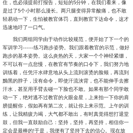
住，也必须提前打报告，短短的5分钟，在我们看来，像
是过了5个小时那么漫长。两只腿变得异常酸痛，也不敢
轻易动一下，生怕被教官体罚，直到教官下达命令，这才
迅速地吁了一口气。
我们两组同学由于动作比较规范，便开始了下一个的
军训学习------练习跑步姿势。我们跟着教官的示范，做好
跑步的基本姿势。这么炎热的天，大家一个个神经紧绷，
不可以有一点怠慢，在教官有节奏的口令下，我们努力地
训练着，任凭汗水肆意地从头上流到滚烫的脸颊，再流到
黝黑的脖子，没有命令，即使汗流浃背，也不能伸手去擦
汗水，甚至用手臂去碰一下脸也不敢。如果有那个同学敢
动一下，绝对逃不过教官的火眼金星，上来拍一下你的肩
膀提醒你，假如再有第二次，就让你上来示范。上午的训
练，让我精疲力竭，大气都不敢出，有时真觉得想打退堂
鼓，但我一直鼓励自己：坚持，坚持，再坚持，相信你一
定会是最棒的!于是，我便有了坚持下去的信心。现在放