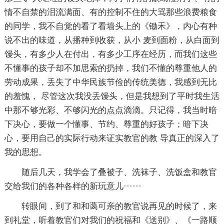
情不自禁的泪流满面、有的控制不住的大骂那些浪费粮食
的同学，我不自觉的看了看墙头上的《锄禾》，内心有种
说不出的味道，从播种到收获，从小 麦到面粉，从白面到
馒头，有多少人在付出，有多少工序在经历，而我们这些
不懂事的孩子却不加思索的扔掉，我们不懂的尊重他人的
劳动成果，丢失了中华民族节俭的传统美德，我感到无比
的羞愧， 尽管这次我没丢馒头，但是我想到了平时我生活
中那不够光彩、不够闪光的点点滴滴。只记得，我当时暗
下决心，要做一个懂事、节约、尊重的好孩子；暗下决
心，要用自己的实际行动来证实教官的教 导真正的深入了
我的思想。
随后几天，我学会了叠被子、洗袜子、洗饭盒和教官
交给我们的各种各样的新玩意儿······
转眼间，到了和和蔼可亲的教官说再见的时候了，来
到礼堂，听着教官们对我们的祝福和《送别》、《一路顺