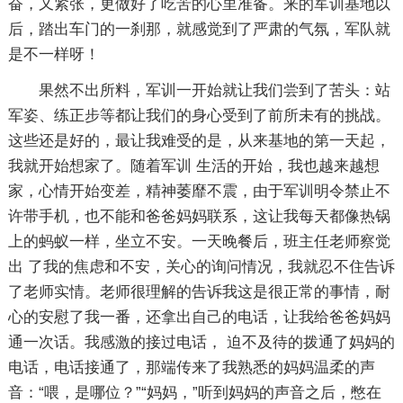
奋，又紧张，更做好了吃苦的心里准备。来的军训基地以
后，踏出车门的一刹那，就感觉到了严肃的气氛，军队就
是不一样呀！
果然不出所料，军训一开始就让我们尝到了苦头：站
军姿、练正步等都让我们的身心受到了前所未有的挑战。
这些还是好的，最让我难受的是，从来基地的第一天起，
我就开始想家了。随着军训 生活的开始，我也越来越想
家，心情开始变差，精神萎靡不震，由于军训明令禁止不
许带手机，也不能和爸爸妈妈联系，这让我每天都像热锅
上的蚂蚁一样，坐立不安。一天晚餐后，班主任老师察觉
出 了我的焦虑和不安，关心的询问情况，我就忍不住告诉
了老师实情。老师很理解的告诉我这是很正常的事情，耐
心的安慰了我一番，还拿出自己的电话，让我给爸爸妈妈
通一次话。我感激的接过电话， 迫不及待的拨通了妈妈的
电话，电话接通了，那端传来了我熟悉的妈妈温柔的声
音：“喂，是哪位？”“妈妈，”听到妈妈的声音之后，憋在