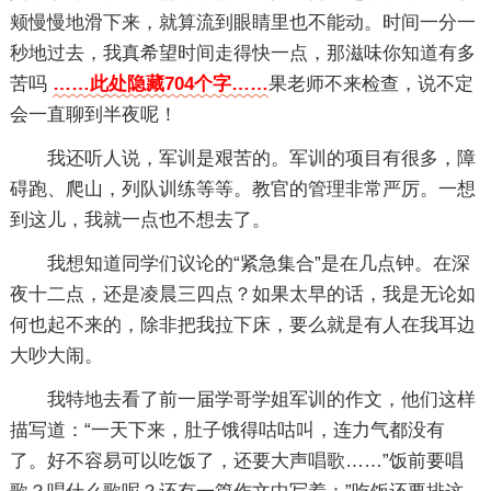
颊慢慢地滑下来，就算流到眼睛里也不能动。时间一分一
秒地过去，我真希望时间走得快一点，那滋味你知道有多
苦吗
……此处隐藏704个字……
果老师不来检查，说不定
会一直聊到半夜呢！
我还听人说，军训是艰苦的。军训的项目有很多，障
碍跑、爬山，列队训练等等。教官的管理非常严厉。一想
到这儿，我就一点也不想去了。
我想知道同学们议论的“紧急集合”是在几点钟。在深
夜十二点，还是凌晨三四点？如果太早的话，我是无论如
何也起不来的，除非把我拉下床，要么就是有人在我耳边
大吵大闹。
我特地去看了前一届学哥学姐军训的作文，他们这样
描写道：“一天下来，肚子饿得咕咕叫，连力气都没有
了。好不容易可以吃饭了，还要大声唱歌……”饭前要唱