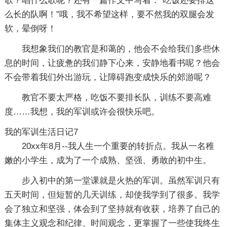
歌？唱什么歌呢？还有一篇作文中写着：”吃饭还要排这
么长的队啊！”哦，我不希望这样，要不然我的双腿会发
软，晕倒呀！
我想象我们的教官是和蔼的，他会不会给我们多些休
息的时间，让疲惫的我们静下心来，安静地看书呢？他会
不会带着我们外出游玩，让障碍跑变成快乐的郊游呢？
教官不要太严格，吃饭不要排长队，训练不要高难
度……我想，我的军训或许会很快乐吧。
我的军训生活日记7
20xx年8月--我人生一个重要的转折点。我从一名稚
嫩的小学生，成为了一个成熟、坚强、勇敢的初中生。
步入初中的第一堂课就是火热的军训。虽然军训只有
五天时间，但短暂的几天训练，却使我学到了很多。我学
会了独立和坚强，体会到了坚持就有收获，培养了自己的
集体主义观念和纪律、时间观念，更掌握了一些使我终生