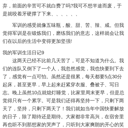
弃，前面的辛苦可不就白费了吗?我可不想半途而废，于
是就咬着牙硬撑了下来、、、、、、
军训的感受就像五味瓶，酸、甜、苦、辣、咸。但我
觉得军训是在锻炼我们，磨练我们的意志，这样就会让我
们在以后的生活中变得更加坚强!
我的军训生活日记9
这两天已经不比前几天苦了，可是不知道为什么。我
们的连队又倒下了一个人，我忽然感觉，我也快要到下去
了，感觉有一点可怕。虽然还是很累，每天都要5点30分
起床，甚至更早，早上起来赶紧穿衣服、叠被子、写日
志。晚上虽然10点就熄灯睡觉，比家里周末更早，但是总
觉得只有一个累字。可是我们还得再坚持一下，只剩下两
天了，坚持，只剩下两天了！我们就如当年中国快要解放
的日子，除了期待还是期待。大家都非常高兴，在宿舍里
再也听不到那想家的哭声了，只听到大家爽朗的开心的笑