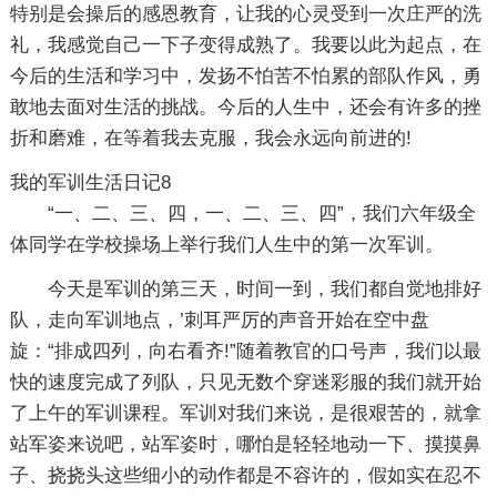
特别是会操后的感恩教育，让我的心灵受到一次庄严的洗
礼，我感觉自己一下子变得成熟了。我要以此为起点，在
今后的生活和学习中，发扬不怕苦不怕累的部队作风，勇
敢地去面对生活的挑战。今后的人生中，还会有许多的挫
折和磨难，在等着我去克服，我会永远向前进的!
我的军训生活日记8
“一、二、三、四，一、二、三、四”，我们六年级全
体同学在学校操场上举行我们人生中的第一次军训。
今天是军训的第三天，时间一到，我们都自觉地排好
队，走向军训地点，’刺耳严厉的声音开始在空中盘
旋：“排成四列，向右看齐!”随着教官的口号声，我们以最
快的速度完成了列队，只见无数个穿迷彩服的我们就开始
了上午的军训课程。军训对我们来说，是很艰苦的，就拿
站军姿来说吧，站军姿时，哪怕是轻轻地动一下、摸摸鼻
子、挠挠头这些细小的动作都是不容许的，假如实在忍不