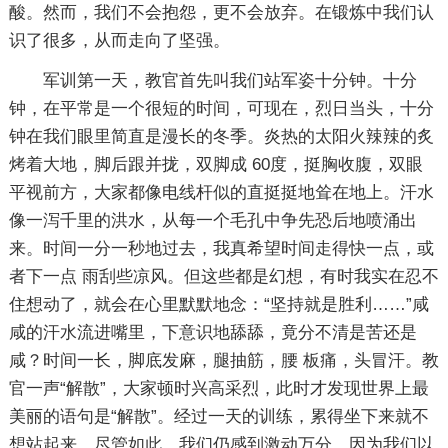
酸。然而，我们不会抱怨，更不会放弃。在锻炼中我们认
识了很多，从而走向了坚强。
军训第一天，教官首先叫我们站军姿十分钟。十分
钟，在平常是一个很短的时间，可现在，烈日当头，十分
钟在我们眼里简直是漫长的冬季。炎热的太阳火辣辣的炙
烤着大地，脚后跟并拢，双脚成 60度，挺胸收腹，双眼
平视前方，大家都像电线杆似的直挺挺地耸在地上。汗水
像一泻千里的洪水，从每一个毛孔中争先恐后地喷涌出
来。时间一分一秒地过去，我真希望时间走得快一点，或
者下一点 雨刮些凉风。但这些都是幻想，有时我实在忍不
住想动了，就会在心里默默地念：“坚持就是胜利……”咸
咸的汗水流进嘴里，下意识地舔舔，竟分不清是苦还是
咸？时间一长，脚底发麻，腿抽筋，腰 板痛，头冒汗。教
官一声“解散”，大家顿时兴高采烈，此时才发现世界上最
美丽的语句是“解散”。经过一天的训练，累得坐下来就不
想站起来。尽管如此，我们仍感到激动万分，因为我们以