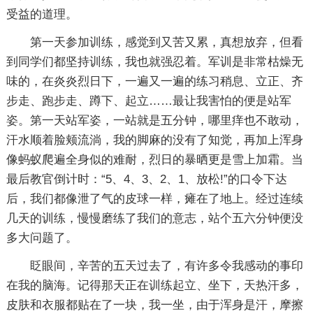
受益的道理。
第一天参加训练，感觉到又苦又累，真想放弃，但看
到同学们都坚持训练，我也就强忍着。军训是非常枯燥无
味的，在炎炎烈日下，一遍又一遍的练习稍息、立正、齐
步走、跑步走、蹲下、起立……最让我害怕的便是站军
姿。第一天站军姿，一站就是五分钟，哪里痒也不敢动，
汗水顺着脸颊流淌，我的脚麻的没有了知觉，再加上浑身
像蚂蚁爬遍全身似的难耐，烈日的暴晒更是雪上加霜。当
最后教官倒计时：“5、4、3、2、1、放松!”的口令下达
后，我们都像泄了气的皮球一样，瘫在了地上。经过连续
几天的训练，慢慢磨练了我们的意志，站个五六分钟便没
多大问题了。
眨眼间，辛苦的五天过去了，有许多令我感动的事印
在我的脑海。记得那天正在训练起立、坐下，天热汗多，
皮肤和衣服都贴在了一块，我一坐，由于浑身是汗，摩擦